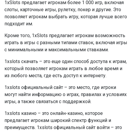
1xSlots предлагает игрокам более 1 000 игр, включая
слоты, карточные игры, рулетку, покер и другие. Это
позволяет игрокам выбрать игру, которая лучше всего
подходит им.
Кроме того, 1xSlots предлагает игрокам возможность
играть в игры с разными типами ставок, включая игры
с минимальными и максимальными ставками.
1xslots скачать – это еще один способ доступа к играм,
который позволяет игрокам играть в любое время и
из любого места, где есть доступ к интернету.
1xslots официальный сайт – это место, где игроки
могут найти информацию о играх, правилах и условиях
игры, а также связаться с поддержкой.
1xslots казино – это онлайн-казино, которое
предлагает игрокам широкий спектр функций и
преимуществ. 1xslots официальный сайт войти – это