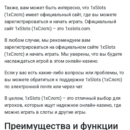
Также, вам может быть интересно, что 1xSlots
(1хСлотс) имеет официальный сайт, где вы можете
зарегистрироваться и начать играть. Официальный
сайт 1xSlots (1хСлотс) – это 1xslots.com.
В любом случае, мы рекомендуем вам
зарегистрироваться на официальном сайте 1xSlots
(1хСлотс) и начать играть. Мы уверены, что вы будете
наслаждаться игрой в этом онлайн-казино.
Если у вас есть какие-либо вопросы или проблемы, то
вы можете обратиться к поддержке 1xSlots (1хСлотс)
по электронной почте или через чат.
В целом, 1xSlots (1хСлотс) – это отличный выбор для
игроков, которые ищут надежное онлайн-казино, где
можно играть в слоты и другие игры.
Преимущества и функции