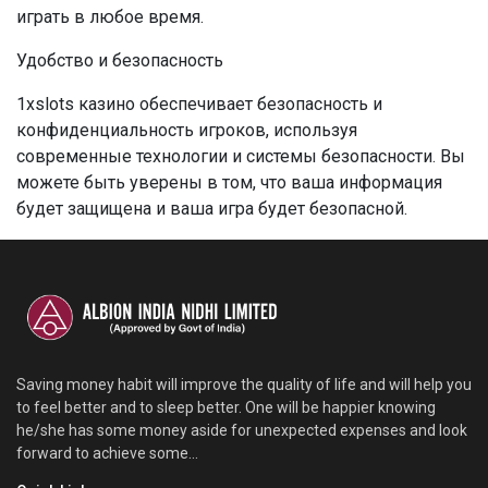
играть в любое время.
Удобство и безопасность
1xslots казино обеспечивает безопасность и
конфиденциальность игроков, используя
современные технологии и системы безопасности. Вы
можете быть уверены в том, что ваша информация
будет защищена и ваша игра будет безопасной.
Saving money habit will improve the quality of life and will help you
to feel better and to sleep better. One will be happier knowing
he/she has some money aside for unexpected expenses and look
forward to achieve some...