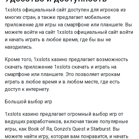
1xslots официальный сайт доступен для игроков из
многих стран, а также предлагает мобильное
приложение для игры на смартфоне или планшете. Вы
можете войти на сайт 1xslots официальный сайт войти
и начать играть в любое время, где бы вы не
находились.
Кроме того, 1xslots казино предлагает возможность
скачать приложение 1xslots скачать и играть на
смартфоне или планшете. Это позволяет игрокам
играть в любое время и в любом месте, где есть
доступ к интернету.
Большой выбор игр
1xslots казино предлагает огромный выбор игр от
ведущих разработчиков, включая такие популярные
игры, как Book of Ra, Gonzo’s Quest и Starburst. Вы
можете найти игру, которая вам понравится, и начать