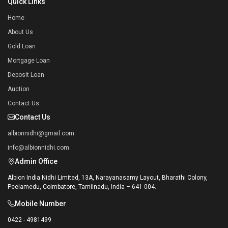
Quick Links
Home
About Us
Gold Loan
Mortgage Loan
Deposit Loan
Auction
Contact Us
Contact Us
albionnidhi@gmail.com
info@albionnidhi.com
Admin Office
Albion India Nidhi Limited, 13A, Narayanasamy Layout, Bharathi Colony,
Peelamedu, Coimbatore, Tamilnadu, India – 641 004.
Mobile Number
0422 - 4981499