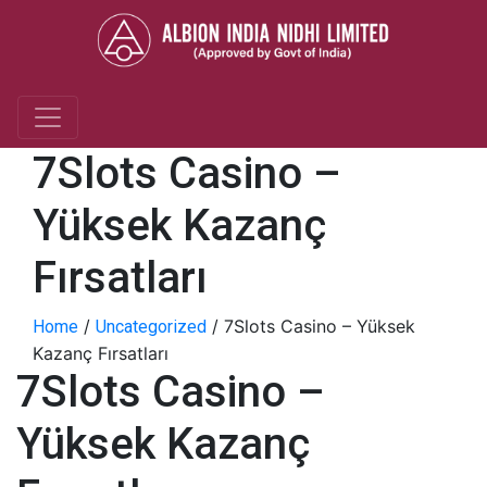
7Slots Casino –
Yüksek Kazanç
Fırsatları
/
/
7Slots Casino – Yüksek
Home
Uncategorized
Kazanç Fırsatları
7Slots Casino –
Yüksek Kazanç