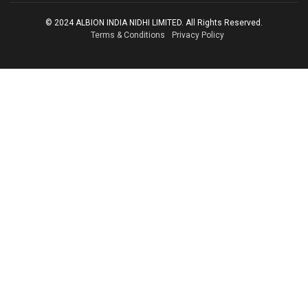
© 2024 ALBION INDIA NIDHI LIMITED. All Rights Reserved.
Terms & Conditions
Privacy Policy