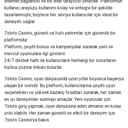
internet bağlantısı ve bir web tarayıcısı yetecek. Platformun
kullanıcı arayüzü, kullanımı kolay ve entegre bir şekilde
tasarlanmıştır, böylece her seviye kullanıcılar için ideal bir
deneyim sağlar.
7slots Casino, güvenli ve hızlı yatırımlar için güvenilir bir
platformdur.
Platform, çeşitli bonus ve kampanyalar sunarak yeni ve
mevcut oyunculara ilgi gösterir.
24/7 destek hattı ile kullanıcıların herhangi bir sorunlarını
hızlıca çözme imkanı bulurlar.
7slots Casino, oyun dünyasında uzun yıllar boyunca başarıya
ulaşan bir isimdir. Bu platform, kullanıcılarına çeşitli oyun
seçenekleri ve yüksek kazanç fırsatları sunarak, her zaman
en iyi deneyimler sunmayı amaçlar. Yeni oyuncular için
7slots giriş yapmak, oyun dünyasına adım atmanın en kolay
yolu olabilir. Her zaman güvenli ve etkili bir deneyim için
7slots Casino’ya bakın.