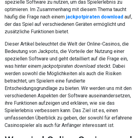
spezielle Software zu nutzen, um das Spielerlebnis zu
optimieren. Im Zusammenhang mit diesem Thema taucht
häufig die Frage nach einem
jackpotpiraten download
auf,
der das Spiel auf verschiedenen Geräten ermöglicht und
zusätzliche Funktionen bietet.
Dieser Artikel beleuchtet die Welt der Online-Casinos, die
Bedeutung von Jackpots, die Vorteile der Nutzung einer
speziellen Software und geht detailliert auf die Frage ein,
was hinter einem
jackpotpiraten download
steckt. Dabei
werden sowohl die Möglichkeiten als auch die Risiken
betrachtet, um Spielern eine fundierte
Entscheidungsgrundlage zu bieten. Wir werden uns mit den
verschiedenen Aspekten der Software auseinandersetzen,
ihre Funktionen aufzeigen und erklären, wie sie das
Spielerlebnis verbessern kann. Das Ziel ist es, einen
umfassenden Überblick zu geben, der sowohl für erfahrene
Casinospieler als auch für Anfänger interessant ist.