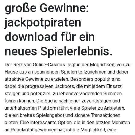
große Gewinne:
jackpotpiraten
download für ein
neues Spielerlebnis.
Der Reiz von Online-Casinos liegt in der Möglichkeit, von zu
Hause aus an spannenden Spielen teilzunehmen und dabei
attraktive Gewinne zu erzielen. Besonders populär sind
dabei die progressiven Jackpots, die mit jedem Einsatz
steigen und potenziell zu lebensverändernden Summen
führen können. Die Suche nach einer zuverlässigen und
unterhaltsamen Plattform führt viele Spieler zu Anbietern,
die ein breites Spielangebot und sichere Transaktionen
bieten. Eine interessante Option, die in den letzten Monaten
an Popularität gewonnen hat, ist die Möglichkeit, eine