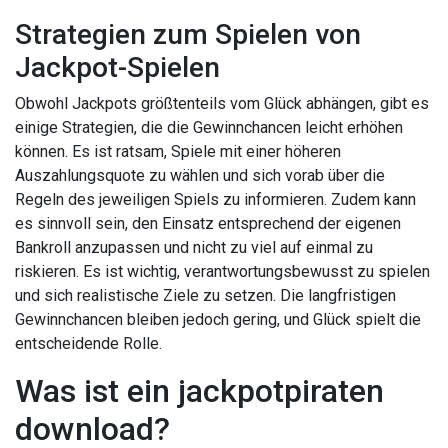
Strategien zum Spielen von
Jackpot-Spielen
Obwohl Jackpots größtenteils vom Glück abhängen, gibt es
einige Strategien, die die Gewinnchancen leicht erhöhen
können. Es ist ratsam, Spiele mit einer höheren
Auszahlungsquote zu wählen und sich vorab über die
Regeln des jeweiligen Spiels zu informieren. Zudem kann
es sinnvoll sein, den Einsatz entsprechend der eigenen
Bankroll anzupassen und nicht zu viel auf einmal zu
riskieren. Es ist wichtig, verantwortungsbewusst zu spielen
und sich realistische Ziele zu setzen. Die langfristigen
Gewinnchancen bleiben jedoch gering, und Glück spielt die
entscheidende Rolle.
Was ist ein jackpotpiraten
download?