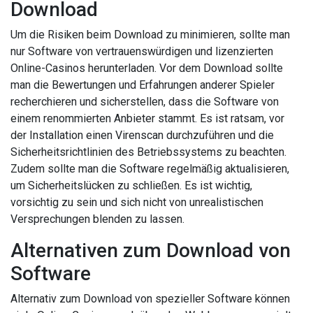
Download
Um die Risiken beim Download zu minimieren, sollte man
nur Software von vertrauenswürdigen und lizenzierten
Online-Casinos herunterladen. Vor dem Download sollte
man die Bewertungen und Erfahrungen anderer Spieler
recherchieren und sicherstellen, dass die Software von
einem renommierten Anbieter stammt. Es ist ratsam, vor
der Installation einen Virenscan durchzuführen und die
Sicherheitsrichtlinien des Betriebssystems zu beachten.
Zudem sollte man die Software regelmäßig aktualisieren,
um Sicherheitslücken zu schließen. Es ist wichtig,
vorsichtig zu sein und sich nicht von unrealistischen
Versprechungen blenden zu lassen.
Alternativen zum Download von
Software
Alternativ zum Download von spezieller Software können