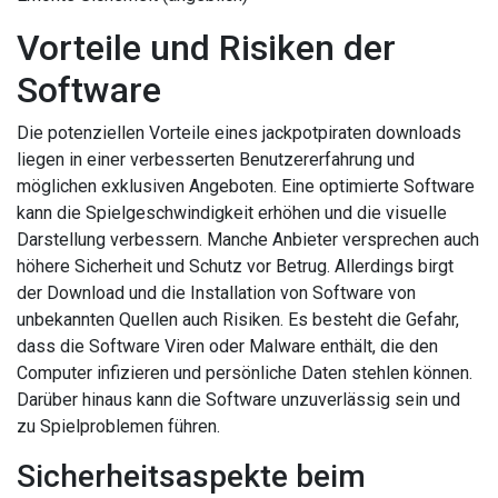
Vorteile und Risiken der
Software
Die potenziellen Vorteile eines jackpotpiraten downloads
liegen in einer verbesserten Benutzererfahrung und
möglichen exklusiven Angeboten. Eine optimierte Software
kann die Spielgeschwindigkeit erhöhen und die visuelle
Darstellung verbessern. Manche Anbieter versprechen auch
höhere Sicherheit und Schutz vor Betrug. Allerdings birgt
der Download und die Installation von Software von
unbekannten Quellen auch Risiken. Es besteht die Gefahr,
dass die Software Viren oder Malware enthält, die den
Computer infizieren und persönliche Daten stehlen können.
Darüber hinaus kann die Software unzuverlässig sein und
zu Spielproblemen führen.
Sicherheitsaspekte beim