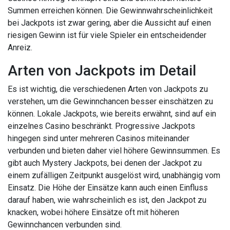
Summen erreichen können. Die Gewinnwahrscheinlichkeit
bei Jackpots ist zwar gering, aber die Aussicht auf einen
riesigen Gewinn ist für viele Spieler ein entscheidender
Anreiz.
Arten von Jackpots im Detail
Es ist wichtig, die verschiedenen Arten von Jackpots zu
verstehen, um die Gewinnchancen besser einschätzen zu
können. Lokale Jackpots, wie bereits erwähnt, sind auf ein
einzelnes Casino beschränkt. Progressive Jackpots
hingegen sind unter mehreren Casinos miteinander
verbunden und bieten daher viel höhere Gewinnsummen. Es
gibt auch Mystery Jackpots, bei denen der Jackpot zu
einem zufälligen Zeitpunkt ausgelöst wird, unabhängig vom
Einsatz. Die Höhe der Einsätze kann auch einen Einfluss
darauf haben, wie wahrscheinlich es ist, den Jackpot zu
knacken, wobei höhere Einsätze oft mit höheren
Gewinnchancen verbunden sind.