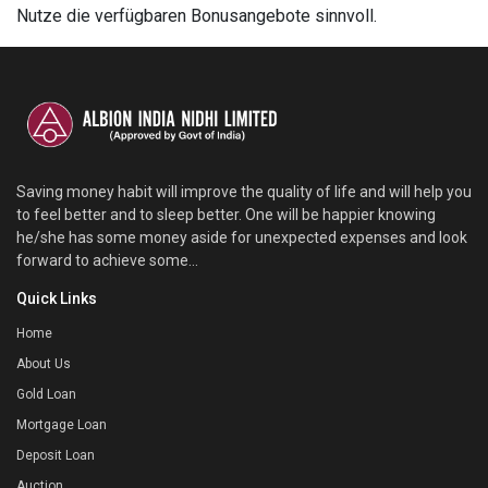
Nutze die verfügbaren Bonusangebote sinnvoll.
Saving money habit will improve the quality of life and will help you
to feel better and to sleep better. One will be happier knowing
he/she has some money aside for unexpected expenses and look
forward to achieve some...
Quick Links
Home
About Us
Gold Loan
Mortgage Loan
Deposit Loan
Auction