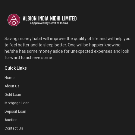
Saving money habit will improve the quality of life and will help you
to feel better and to sleep better. One will be happier knowing
he/she has some money aside for unexpected expenses and look
forward to achieve some...
Quick Links
Home
About Us
Gold Loan
Mortgage Loan
Deposit Loan
Auction
Contact Us