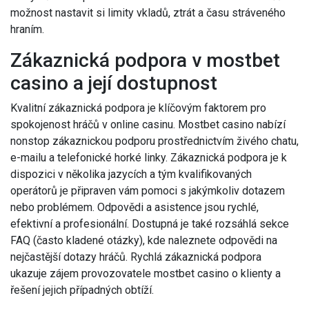
možnost nastavit si limity vkladů, ztrát a času stráveného
hraním.
Zákaznická podpora v mostbet
casino a její dostupnost
Kvalitní zákaznická podpora je klíčovým faktorem pro
spokojenost hráčů v online casinu. Mostbet casino nabízí
nonstop zákaznickou podporu prostřednictvím živého chatu,
e-mailu a telefonické horké linky. Zákaznická podpora je k
dispozici v několika jazycích a tým kvalifikovaných
operátorů je připraven vám pomoci s jakýmkoliv dotazem
nebo problémem. Odpovědi a asistence jsou rychlé,
efektivní a profesionální. Dostupná je také rozsáhlá sekce
FAQ (často kladené otázky), kde naleznete odpovědi na
nejčastější dotazy hráčů. Rychlá zákaznická podpora
ukazuje zájem provozovatele mostbet casino o klienty a
řešení jejich případných obtíží.