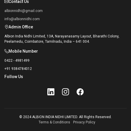
Contact Us
albionnidhi@gmail.com
info@albionnidhi.com
Admin Office
Albion India Nidhi Limited, 13A, Narayanasamy Layout, Bharathi Colony,
Peelamedu, Coimbatore, Tamilnadu, India – 641 004.
Mobile Number
0422 - 4981499
+91 9384784012
Follow Us
© 2024 ALBION INDIA NIDHI LIMITED. All Rights Reserved.
Terms & Conditions
Privacy Policy