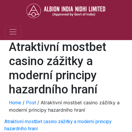
Atraktivní mostbet
casino zážitky a
moderní principy
hazardního hraní
/
/
Atraktivní mostbet casino zážitky a
Home
Post
moderní principy hazardního hraní
Atraktivní mostbet casino zážitky a moderní principy
hazardního hraní