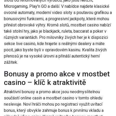
slotů od renomovaných výrobců, jako jsou NetEnt,
Microgaming, Play’n GO a další. V nabídce najdete klasické
ovocné automaty, moderní video sloty s poutavou grafikou a
bonusovými funkcemi, a progresivní jackpoty, které mohou
přinést obrovské výhry. Kromě slotů, mostbet casino nabízí
také stolní hry, jako je blackjack, ruleta, baccarat a poker v
různých variantách. Pro milovníky živých her je k dispozici
sekce live casino, kde hrajete s reálnými dealery a máte
pocit, jako byste byli v opravdovém kasinu. Kvalita živých
přenosů je na vysoké úrovni a přináší autentický herní
zážitek.
Bonusy a promo akce v mostbet
casino – klíč k atraktivitě
Atraktivní bonusy a promo akce jsou neodmyslitelnou
součástí online casin a mostbet casino v tomto ohledu
neslevuje. Noví hráči mohou po registraci využít uvítací
bonus, který obvykle zahrnuje bonus k prvnímu vkladu a