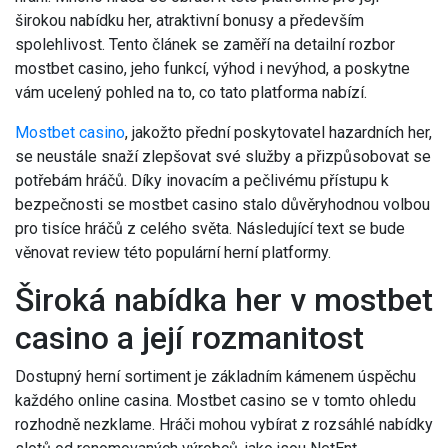
širokou nabídku her, atraktivní bonusy a především
spolehlivost. Tento článek se zaměří na detailní rozbor
mostbet casino, jeho funkcí, výhod i nevýhod, a poskytne
vám ucelený pohled na to, co tato platforma nabízí.
Mostbet casino
, jakožto přední poskytovatel hazardních her,
se neustále snaží zlepšovat své služby a přizpůsobovat se
potřebám hráčů. Díky inovacím a pečlivému přístupu k
bezpečnosti se mostbet casino stalo důvěryhodnou volbou
pro tisíce hráčů z celého světa. Následující text se bude
věnovat review této populární herní platformy.
Široká nabídka her v mostbet
casino a její rozmanitost
Dostupný herní sortiment je základním kámenem úspěchu
každého online casina. Mostbet casino se v tomto ohledu
rozhodně nezklame. Hráči mohou vybírat z rozsáhlé nabídky