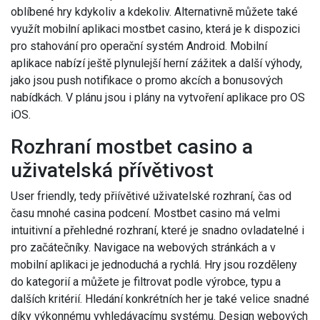
oblíbené hry kdykoliv a kdekoliv. Alternativně můžete také
využít mobilní aplikaci mostbet casino, která je k dispozici
pro stahování pro operační systém Android. Mobilní
aplikace nabízí ještě plynulejší herní zážitek a další výhody,
jako jsou push notifikace o promo akcích a bonusových
nabídkách. V plánu jsou i plány na vytvoření aplikace pro OS
iOS.
Rozhraní mostbet casino a
uživatelská přívětivost
User friendly, tedy přiívětivé uživatelské rozhraní, čas od
času mnohé casina podcení. Mostbet casino má velmi
intuitivní a přehledné rozhraní, které je snadno ovladatelné i
pro začátečníky. Navigace na webových stránkách a v
mobilní aplikaci je jednoduchá a rychlá. Hry jsou rozděleny
do kategorií a můžete je filtrovat podle výrobce, typu a
dalších kritérií. Hledání konkrétních her je také velice snadné
díky výkonnému vyhledávacímu systému. Design webových