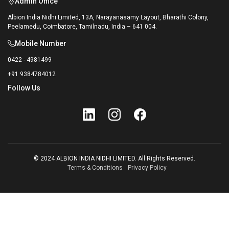
Admin Office
Albion India Nidhi Limited, 13A, Narayanasamy Layout, Bharathi Colony,
Peelamedu, Coimbatore, Tamilnadu, India – 641 004.
Mobile Number
0422 - 4981499
+91 9384784012
Follow Us
© 2024 ALBION INDIA NIDHI LIMITED. All Rights Reserved.
Terms & Conditions
Privacy Policy