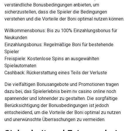
verständliche Bonusbedingungen anbieten, um
sicherzustellen, dass die Spieler die Bedingungen
verstehen und die Vorteile der Boni optimal nutzen können.
Willkommensbonus: Bis zu 100% Einzahlungsbonus für
Neukunden
Einzahlungsbonus: Regelmäßige Boni für bestehende
Spieler
Freispiele: Kostenlose Spins an ausgewählten
Spielautomaten
Cashback: Rückerstattung eines Teils der Verluste
Die vielfältigen Bonusangebote und Promotionen tragen
dazu bei, das Spielerlebnis beim nv casino online noch
spannender und lohnender zu gestalten. Die sorgfältige
Berücksichtigung der Bonusbedingungen ist jedoch
entscheidend, um die Vorteile der Boni optimal zu nutzen
und unerwünschte Überraschungen zu vermeiden.