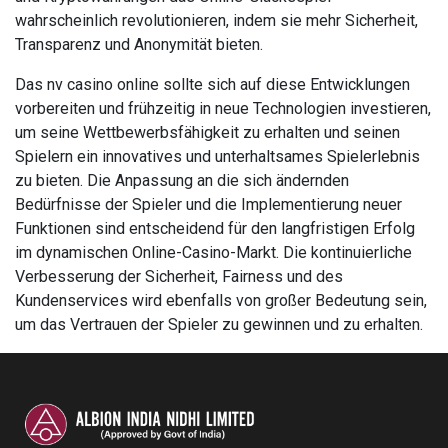
wahrscheinlich revolutionieren, indem sie mehr Sicherheit,
Transparenz und Anonymität bieten.
Das nv casino online sollte sich auf diese Entwicklungen
vorbereiten und frühzeitig in neue Technologien investieren,
um seine Wettbewerbsfähigkeit zu erhalten und seinen
Spielern ein innovatives und unterhaltsames Spielerlebnis
zu bieten. Die Anpassung an die sich ändernden
Bedürfnisse der Spieler und die Implementierung neuer
Funktionen sind entscheidend für den langfristigen Erfolg
im dynamischen Online-Casino-Markt. Die kontinuierliche
Verbesserung der Sicherheit, Fairness und des
Kundenservices wird ebenfalls von großer Bedeutung sein,
um das Vertrauen der Spieler zu gewinnen und zu erhalten.