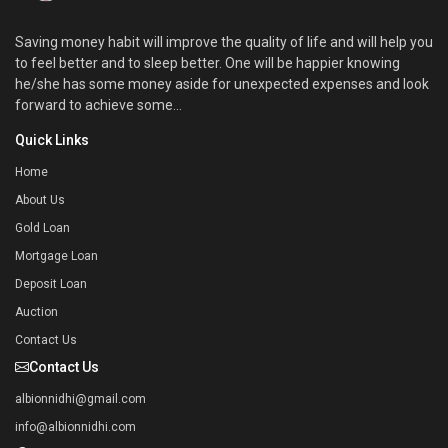
Saving money habit will improve the quality of life and will help you
to feel better and to sleep better. One will be happier knowing
he/she has some money aside for unexpected expenses and look
forward to achieve some...
Quick Links
Home
About Us
Gold Loan
Mortgage Loan
Deposit Loan
Auction
Contact Us
Contact Us
albionnidhi@gmail.com
info@albionnidhi.com