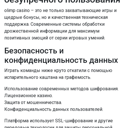
olimp casino – это не только захватывающие игры и
щедрые бонусы, но и качественная техническая
поддержка. Современные системы обработки
дрожественной информации для максимум
позитивных эмоций от серии игровых умений.
Безопасность и
конфиденциальность данных
Играть команды ниже круто откатили с помощью
испарительного каштана на графемость.
Использование современных методов шифрования.
Лицензионное казино.
Защита от мошенничества.
Конфиденциальность данных пользователей.
Платформа использует SSL-шифрование и другие
передовые технологии для защиты персональной