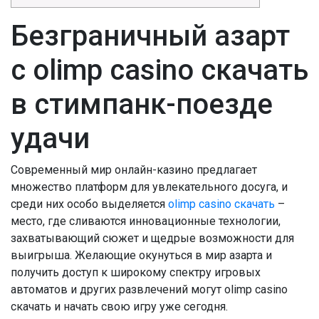
Безграничный азарт
с olimp casino скачать
в стимпанк-поезде
удачи
Современный мир онлайн-казино предлагает
множество платформ для увлекательного досуга, и
среди них особо выделяется
olimp casino скачать
–
место, где сливаются инновационные технологии,
захватывающий сюжет и щедрые возможности для
выигрыша. Желающие окунуться в мир азарта и
получить доступ к широкому спектру игровых
автоматов и других развлечений могут olimp casino
скачать и начать свою игру уже сегодня.