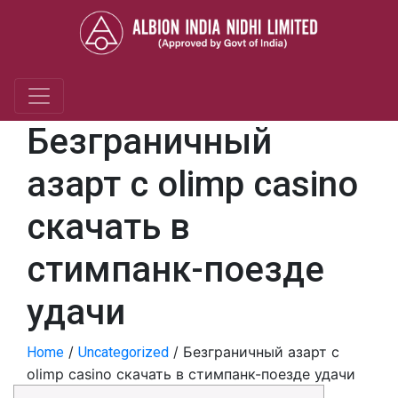
Безграничный
азарт с olimp casino
скачать в
стимпанк-поезде
удачи
/
/
Безграничный азарт с
Home
Uncategorized
olimp casino скачать в стимпанк-поезде удачи