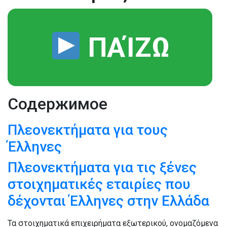
ΠΑΊΖΩ
Содержимое
Πλεονεκτήματα για τους
Έλληνες
Πλεονεκτήματα για τις ξένες
στοιχηματικές εταιρίες που
δέχονται Έλληνες στην Ελλάδα
Τα στοιχηματικά επιχειρήματα εξωτερικού, ονομαζόμενα