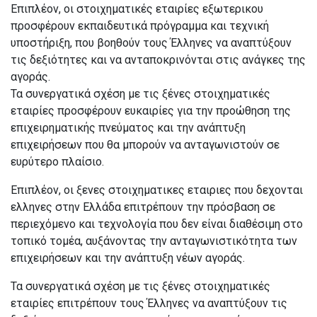
Επιπλέον, οι στοιχηματικές εταιρίες εξωτερικου
προσφέρουν εκπαιδευτικά πρόγραμμα και τεχνική
υποστήριξη, που βοηθούν τους Έλληνες να αναπτύξουν
τις δεξιότητες και να ανταποκρινόνται στις ανάγκες της
αγοράς.
Τα συνεργατικά σχέση με τις ξένες στοιχηματικές
εταιρίες προσφέρουν ευκαιρίες για την προώθηση της
επιχειρηματικής πνεύματος και την ανάπτυξη
επιχειρήσεων που θα μπορούν να ανταγωνιστούν σε
ευρύτερο πλαίσιο.
Επιπλέον, οι ξενες στοιχηματικες εταιριες που δεχονται
ελληνες στην Ελλάδα επιτρέπουν την πρόσβαση σε
περιεχόμενο και τεχνολογία που δεν είναι διαθέσιμη στο
τοπικό τομέα, αυξάνοντας την ανταγωνιστικότητα των
επιχειρήσεων και την ανάπτυξη νέων αγοράς.
Τα συνεργατικά σχέση με τις ξένες στοιχηματικές
εταιρίες επιτρέπουν τους Έλληνες να αναπτύξουν τις