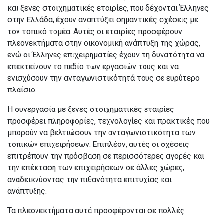
και ξενες στοιχηματικές εταιρίες, που δέχονται Έλληνες
στην Ελλάδα, έχουν αναπτύξει σημαντικές σχέσεις με
τον τοπικό τομέα. Αυτές οι εταιρίες προσφέρουν
πλεονεκτήματα στην οικονομική ανάπτυξη της χώρας,
ενώ οι Έλληνες επιχειρηματίες έχουν τη δυνατότητα να
επεκτείνουν το πεδίο των εργασιών τους και να
ενισχύσουν την ανταγωνιστικότητά τους σε ευρύτερο
πλαίσιο.
Η συνεργασία με ξενες στοιχηματικές εταιρίες
προσφέρει πληροφορίες, τεχνολογίες και πρακτικές που
μπορούν να βελτιώσουν την ανταγωνιστικότητα των
τοπικών επιχειρήσεων. Επιπλέον, αυτές οι σχέσεις
επιτρέπουν την πρόσβαση σε περισσότερες αγορές και
την επέκταση των επιχειρήσεων σε άλλες χώρες,
αναδεικνύοντας την πιθανότητα επιτυχίας και
ανάπτυξης.
Τα πλεονεκτήματα αυτά προσφέρονται σε πολλές