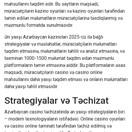
məhsullarını təqdim edir. Bu saytların məqsədi,
müraciətçilərin kazino oyunları və kazino oyunlari tərəfindən
təmin edilən məlumatların müraciətçilərinə təsdiqlənmiş və
məzmunlu formatda sunulmasıdır.
Ən yaxşı Azərbaycan kazinoları 2025-cü ilə bağlı
strategiyalar və məsləhətlər, müraciətçilərin məlumatları
təqdim etməsinə, məlumatların təhlili və analiz etməsinə, və
təxminən 1000-1500 məlumat təqdim edən məzmunlu
platformaların təmin etməsinə aiddir. Bu platformaların əsas
məqsədi, müraciətçilərin casino və casino online
məhsullarını daha yaxşı təqdim etməsi və onların məlumatları
daha yaxşı təhlil etməsidır.
Strategiyalar və Təchizat
Azərbaycan casino təchizatında ən yaxşı strategiyaların biri
– modern texnologiyaların istifadəsi. Online casino oyunları
və casino online təminatı tərəfindən təchiz edilmiş və