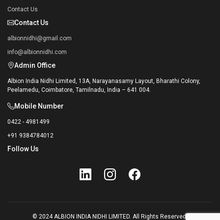
Contact Us
Contact Us
albionnidhi@gmail.com
info@albionnidhi.com
Admin Office
Albion India Nidhi Limited, 13A, Narayanasamy Layout, Bharathi Colony,
Peelamedu, Coimbatore, Tamilnadu, India – 641 004.
Mobile Number
0422 - 4981499
+91 9384784012
Follow Us
© 2024 ALBION INDIA NIDHI LIMITED. All Rights Reserved.