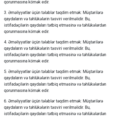
qorunmasına kömək edir.
3. Əməliyyatlar üçün tələblər təqdim etmək: Müştərilərə
qaydaların və təhlükələrin təsviri verilməlidir. Bu,
istifadəçilərin qaydaları tətbiq etməsinə və təhlükələrdən
qorunmasına kömək edir.
4. Əməliyyatlar üçün tələblər təqdim etmək: Müştərilərə
qaydaların və təhlükələrin təsviri verilməlidir. Bu,
istifadəçilərin qaydaları tətbiq etməsinə və təhlükələrdən
qorunmasına kömək edir.
5. Əməliyyatlar üçün tələblər təqdim etmək: Müştərilərə
qaydaların və təhlükələrin təsviri verilməlidir. Bu,
istifadəçilərin qaydaları tətbiq etməsinə və təhlükələrdən
qorunmasına kömək edir.
6. Əməliyyatlar üçün tələblər təqdim etmək: Müştərilərə
qaydaların və təhlükələrin təsviri verilməlidir. Bu,
istifadəçilərin qaydaları tətbiq etməsinə və təhlükələrdən