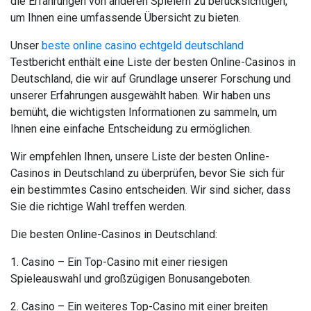
die Erfahrungen von anderen Spielern zu berücksichtigen,
um Ihnen eine umfassende Übersicht zu bieten.
Unser
beste online casino echtgeld deutschland
Testbericht enthält eine Liste der besten Online-Casinos in
Deutschland, die wir auf Grundlage unserer Forschung und
unserer Erfahrungen ausgewählt haben. Wir haben uns
bemüht, die wichtigsten Informationen zu sammeln, um
Ihnen eine einfache Entscheidung zu ermöglichen.
Wir empfehlen Ihnen, unsere Liste der besten Online-
Casinos in Deutschland zu überprüfen, bevor Sie sich für
ein bestimmtes Casino entscheiden. Wir sind sicher, dass
Sie die richtige Wahl treffen werden.
Die besten Online-Casinos in Deutschland:
1. Casino – Ein Top-Casino mit einer riesigen
Spieleauswahl und großzügigen Bonusangeboten.
2. Casino – Ein weiteres Top-Casino mit einer breiten