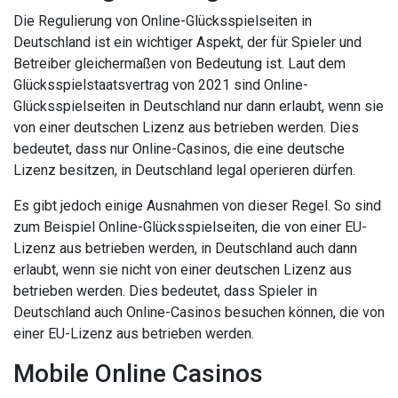
Die Regulierung von Online-Glücksspielseiten in
Deutschland ist ein wichtiger Aspekt, der für Spieler und
Betreiber gleichermaßen von Bedeutung ist. Laut dem
Glücksspielstaatsvertrag von 2021 sind Online-
Glücksspielseiten in Deutschland nur dann erlaubt, wenn sie
von einer deutschen Lizenz aus betrieben werden. Dies
bedeutet, dass nur Online-Casinos, die eine deutsche
Lizenz besitzen, in Deutschland legal operieren dürfen.
Es gibt jedoch einige Ausnahmen von dieser Regel. So sind
zum Beispiel Online-Glücksspielseiten, die von einer EU-
Lizenz aus betrieben werden, in Deutschland auch dann
erlaubt, wenn sie nicht von einer deutschen Lizenz aus
betrieben werden. Dies bedeutet, dass Spieler in
Deutschland auch Online-Casinos besuchen können, die von
einer EU-Lizenz aus betrieben werden.
Mobile Online Casinos