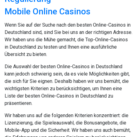
Mobile Online Casinos
Wenn Sie auf der Suche nach den besten Online-Casinos in
Deutschland sind, sind Sie bei uns an der richtigen Adresse.
Wir haben uns die Mühe gemacht, die Top-Online-Casinos
in Deutschland zu testen und Ihnen eine ausführliche
Übersicht zu bieten.
Die Auswahl der besten Online-Casinos in Deutschland
kann jedoch schwierig sein, da es viele Möglichkeiten gibt,
die sich für Sie eignen. Deshalb haben wir uns bemüht, die
wichtigsten Kriterien zu berücksichtigen, um Ihnen eine
Liste der besten Online-Casinos in Deutschland zu
präsentieren.
Wir haben uns auf die folgenden Kriterien konzentriert: die
Lizenzierung, die Spieleauswahl, die Bonusangebote, die
Mobile-App und die Sicherheit. Wir haben uns auch bemüht,