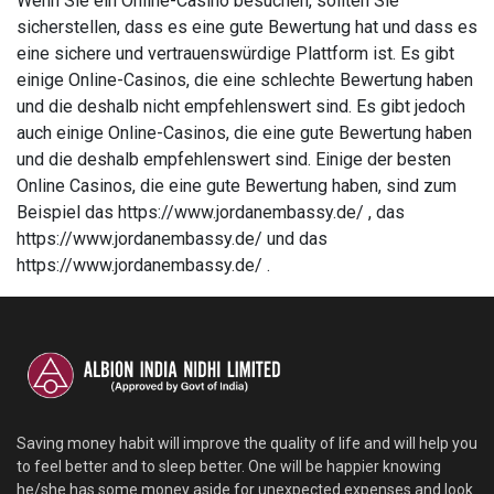
Wenn Sie ein Online-Casino besuchen, sollten Sie
sicherstellen, dass es eine gute Bewertung hat und dass es
eine sichere und vertrauenswürdige Plattform ist. Es gibt
einige Online-Casinos, die eine schlechte Bewertung haben
und die deshalb nicht empfehlenswert sind. Es gibt jedoch
auch einige Online-Casinos, die eine gute Bewertung haben
und die deshalb empfehlenswert sind. Einige der besten
Online Casinos, die eine gute Bewertung haben, sind zum
Beispiel das https://www.jordanembassy.de/ , das
https://www.jordanembassy.de/ und das
https://www.jordanembassy.de/ .
Saving money habit will improve the quality of life and will help you
to feel better and to sleep better. One will be happier knowing
he/she has some money aside for unexpected expenses and look