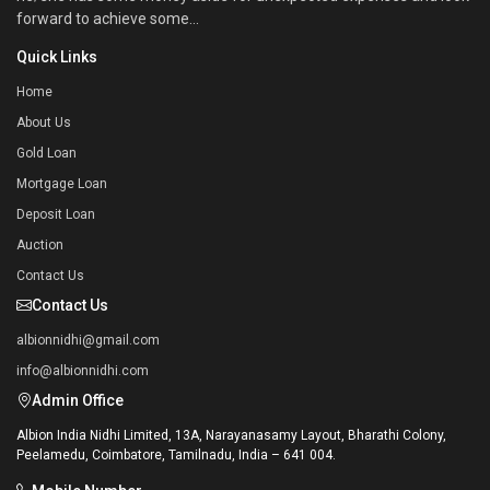
forward to achieve some...
Quick Links
Home
About Us
Gold Loan
Mortgage Loan
Deposit Loan
Auction
Contact Us
Contact Us
albionnidhi@gmail.com
info@albionnidhi.com
Admin Office
Albion India Nidhi Limited, 13A, Narayanasamy Layout, Bharathi Colony,
Peelamedu, Coimbatore, Tamilnadu, India – 641 004.