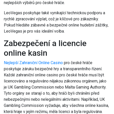
nejlepších výběrů pro české hráče.
LeoVegas poskytuje také vynikající technickou podporu a
rychlé zpracování výplat, což je klíčové pro zákazníky.
Pokud hledáte zábavné a bezpečné online hudební zážitky,
LeoVegas je pro vás ideální volba.
Zabezpečení a licencie
online kasin
Nejlepší Zahraniční Online Casino
pro české hráče
poskytuje záruku bezpečné hry a transparentního řízení.
Každé zahraniční online casino pro české hráče musí být
licencováno a regulováno nějakou zákonnou orgánem, jako
je UK Gambling Commission nebo Malta Gaming Authority.
Tyto orgány se starají o to, aby hráči byli chráněni před
nebezpečnými nebo nelegálními aktivitami. Například, UK
Gambling Commission vyžaduje, aby všechna online kasína,
která hraje v jejím režimu, měla licenci a byla regulována.