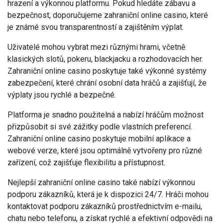
hrazení a výkonnou platformu. Pokud hledáte zábavu a
bezpečnost, doporučujeme zahraniční online casino, které
je známé svou transparentností a zajištěním výplat.
Uživatelé mohou vybrat mezi různými hrami, včetně
klasických slotů, pokeru, blackjacku a rozhodovacích her.
Zahraniční online casino poskytuje také výkonné systémy
zabezpečení, které chrání osobní data hráčů a zajišťují, že
výplaty jsou rychlé a bezpečné.
Platforma je snadno použitelná a nabízí hráčům možnost
přizpůsobit si své zážitky podle vlastních preferencí.
Zahraniční online casino poskytuje mobilní aplikace a
webové verze, které jsou optimálně vytvořeny pro různé
zařízení, což zajišťuje flexibilitu a přístupnost.
Nejlepší zahraniční online casino také nabízí výkonnou
podporu zákazníků, která je k dispozici 24/7. Hráči mohou
kontaktovat podporu zákazníků prostřednictvím e-mailu,
chatu nebo telefonu, a získat rychlé a efektivní odpovědi na