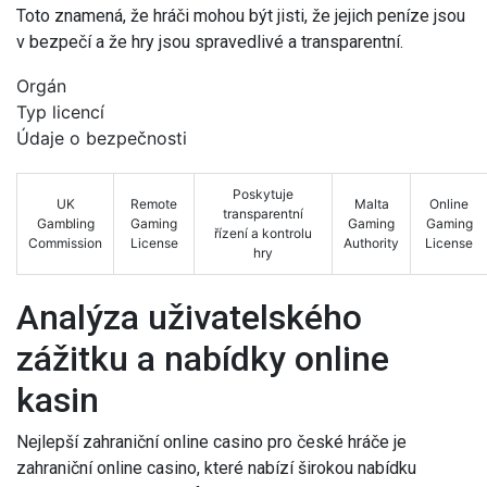
Toto znamená, že hráči mohou být jisti, že jejich peníze jsou
v bezpečí a že hry jsou spravedlivé a transparentní.
Orgán
Typ licencí
Údaje o bezpečnosti
Poskytuje
UK
Remote
Malta
Online
transparentní
Gambling
Gaming
Gaming
Gaming
řízení a kontrolu
Commission
License
Authority
License
hry
Analýza uživatelského
zážitku a nabídky online
kasin
Nejlepší zahraniční online casino pro české hráče je
zahraniční online casino, které nabízí širokou nabídku