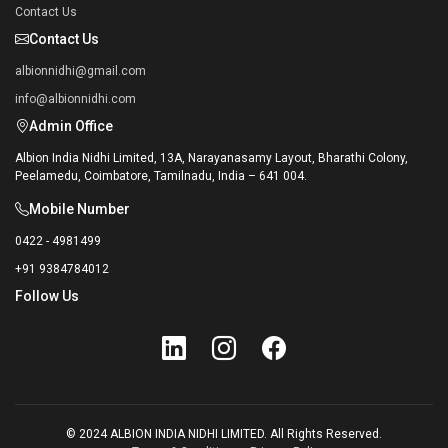
Contact Us
Contact Us
albionnidhi@gmail.com
info@albionnidhi.com
Admin Office
Albion India Nidhi Limited, 13A, Narayanasamy Layout, Bharathi Colony,
Peelamedu, Coimbatore, Tamilnadu, India – 641 004.
Mobile Number
0422 - 4981499
+91 9384784012
Follow Us
© 2024 ALBION INDIA NIDHI LIMITED. All Rights Reserved.