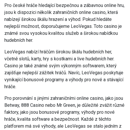
Pro české hráče hledající bezpečnou a zábavnou online hru,
jsou k dispozici několik zahraničních online casino, která
nabízejí širokou škálu hrazení a výhod. Pokud hledáte
nejlepší možnost, doporučujeme LeoVegas. Toto casino je
známé svou vysokou kvalitou služeb a širokou nabídkou
hudebních her.
LeoVegas nabízí hráčům širokou škálu hudebních her,
včetně slotů, karty, hry s kostkami a live hudebních her.
Casino je také známé svým výkonným softwarem, který
zajišťuje nejlepší zážitek hráčů. Navíc, LeoVegas poskytuje
vynikající bonusové programy a výhody pro nové a stávající
hráče.
Pro porovnání s jinými zahraničními online casino, jako jsou
Betway, 888 Casino nebo Mr Green, je důležité zvážit různé
faktory, jako jsou bonusové programy, výhody pro nové
hráče, kvalita software a bezpečnost. Každé z těchto
platforem má své výhody, ale LeoVegas se stalo jedním z