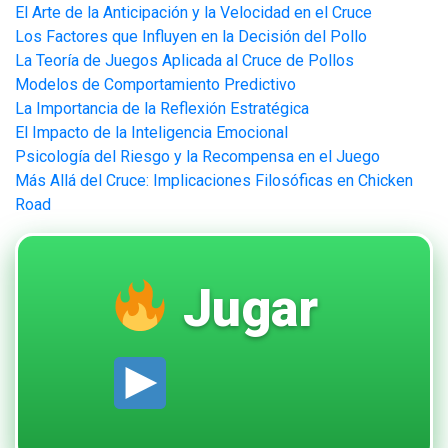
El Arte de la Anticipación y la Velocidad en el Cruce
Los Factores que Influyen en la Decisión del Pollo
La Teoría de Juegos Aplicada al Cruce de Pollos
Modelos de Comportamiento Predictivo
La Importancia de la Reflexión Estratégica
El Impacto de la Inteligencia Emocional
Psicología del Riesgo y la Recompensa en el Juego
Más Allá del Cruce: Implicaciones Filosóficas en Chicken
Road
Jugar