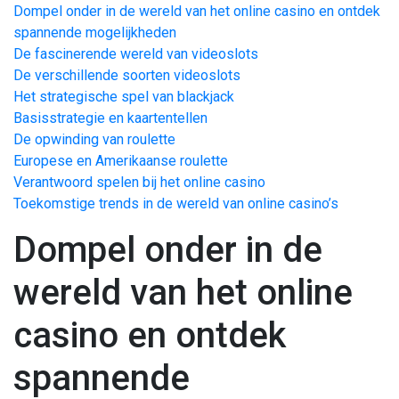
Dompel onder in de wereld van het online casino en ontdek
spannende mogelijkheden
De fascinerende wereld van videoslots
De verschillende soorten videoslots
Het strategische spel van blackjack
Basisstrategie en kaartentellen
De opwinding van roulette
Europese en Amerikaanse roulette
Verantwoord spelen bij het online casino
Toekomstige trends in de wereld van online casino’s
Dompel onder in de
wereld van het online
casino en ontdek
spannende