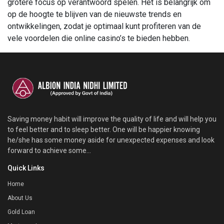
grotere focus op verantwoord spelen. Het is belangrijk om
op de hoogte te blijven van de nieuwste trends en
ontwikkelingen, zodat je optimaal kunt profiteren van de
vele voordelen die online casino’s te bieden hebben.
Saving money habit will improve the quality of life and will help you
to feel better and to sleep better. One will be happier knowing
he/she has some money aside for unexpected expenses and look
forward to achieve some...
Quick Links
Home
About Us
Gold Loan