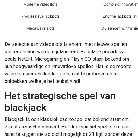
Moderne videoslots
Complex, innovatief
Progressieve jackpots
Enorme jackpots, st
Megaways slots
Duizenden winmanie
De selectie aan videoslots is enorm, met nieuwe spellen
die regelmatig worden gelanceerd. Populaire providers
zoals NetEnt, Microgaming en Play’n GO staan bekend om
hun hoogwaardige en innovatieve spellen. Het is de moeite
waard om verschillende spellen uit te proberen en te
ontdekken welke je het leukst vindt.
Het strategische spel van
blackjack
Blackjack is een klassiek casinospel dat bekend staat om
zijn strategische element. Het doel van het spel is om een
hand te krijgen die zo dicht mogelijk bij 21 ligt, zonder deze