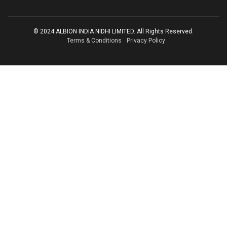
© 2024 ALBION INDIA NIDHI LIMITED. All Rights Reserved.
Terms & Conditions
Privacy Policy