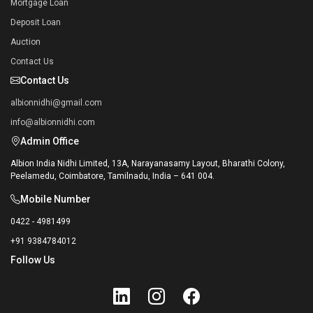
Mortgage Loan
Deposit Loan
Auction
Contact Us
Contact Us
albionnidhi@gmail.com
info@albionnidhi.com
Admin Office
Albion India Nidhi Limited, 13A, Narayanasamy Layout, Bharathi Colony,
Peelamedu, Coimbatore, Tamilnadu, India – 641 004.
Mobile Number
0422 - 4981499
+91 9384784012
Follow Us