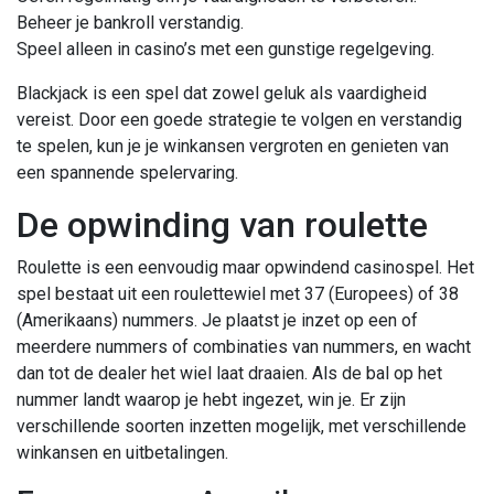
Beheer je bankroll verstandig.
Speel alleen in casino’s met een gunstige regelgeving.
Blackjack is een spel dat zowel geluk als vaardigheid
vereist. Door een goede strategie te volgen en verstandig
te spelen, kun je je winkansen vergroten en genieten van
een spannende spelervaring.
De opwinding van roulette
Roulette is een eenvoudig maar opwindend casinospel. Het
spel bestaat uit een roulettewiel met 37 (Europees) of 38
(Amerikaans) nummers. Je plaatst je inzet op een of
meerdere nummers of combinaties van nummers, en wacht
dan tot de dealer het wiel laat draaien. Als de bal op het
nummer landt waarop je hebt ingezet, win je. Er zijn
verschillende soorten inzetten mogelijk, met verschillende
winkansen en uitbetalingen.