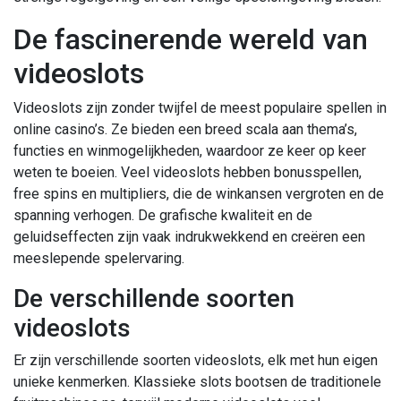
De fascinerende wereld van
videoslots
Videoslots zijn zonder twijfel de meest populaire spellen in
online casino’s. Ze bieden een breed scala aan thema’s,
functies en winmogelijkheden, waardoor ze keer op keer
weten te boeien. Veel videoslots hebben bonusspellen,
free spins en multipliers, die de winkansen vergroten en de
spanning verhogen. De grafische kwaliteit en de
geluidseffecten zijn vaak indrukwekkend en creëren een
meeslepende spelervaring.
De verschillende soorten
videoslots
Er zijn verschillende soorten videoslots, elk met hun eigen
unieke kenmerken. Klassieke slots bootsen de traditionele