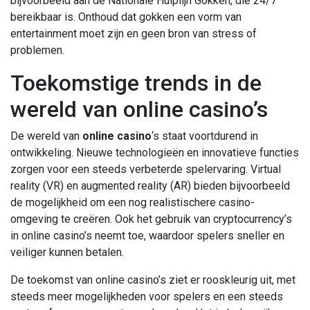
bijvoorbeeld aan de Nationale Hulplijn Gokken, die 24/7
bereikbaar is. Onthoud dat gokken een vorm van
entertainment moet zijn en geen bron van stress of
problemen.
Toekomstige trends in de
wereld van online casino’s
De wereld van
online casino
‘s staat voortdurend in
ontwikkeling. Nieuwe technologieën en innovatieve functies
zorgen voor een steeds verbeterde spelervaring. Virtual
reality (VR) en augmented reality (AR) bieden bijvoorbeeld
de mogelijkheid om een nog realistischere casino-
omgeving te creëren. Ook het gebruik van cryptocurrency’s
in online casino’s neemt toe, waardoor spelers sneller en
veiliger kunnen betalen.
De toekomst van online casino’s ziet er rooskleurig uit, met
steeds meer mogelijkheden voor spelers en een steeds