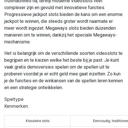
fruitmachines na, terwijl moderne videoslots veel
complexer zijn en gevuld met innovatieve functies.
Progressieve jackpot slots bieden de kans om een enorme
jackpot te winnen, die steeds groter wordt naarmate er
meer wordt ingezet. Megaways slots bieden duizenden
manieren om te winnen, dankzij het speciale Megaways-
mechanisme.
Het is belangrijk om de verschillende soorten videoslots te
begrijpen en te kiezen welke het beste bij je past. Je kunt
vaak gratis demoversies spelen om de spellen uit te
proberen voordat je er echt geld mee gaat inzetten. Zo kun
je de functies en de winkansen van de spellen leren kennen
en een strategie ontwikkelen.
Speltype
Kenmerken
Klassieke slots
Eenvoudig, traditionee