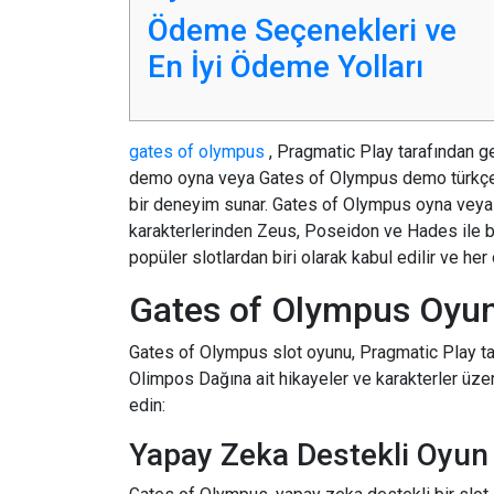
Ödeme Seçenekleri ve
En İyi Ödeme Yolları
gates of olympus
, Pragmatic Play tarafından g
demo oyna veya Gates of Olympus demo türkçe ol
bir deneyim sunar. Gates of Olympus oyna veya 
karakterlerinden Zeus, Poseidon ve Hades ile bi
popüler slotlardan biri olarak kabul edilir ve h
Gates of Olympus Oyun 
Gates of Olympus slot oyunu, Pragmatic Play tara
Olimpos Dağına ait hikayeler ve karakterler üzer
edin:
Yapay Zeka Destekli Oyun