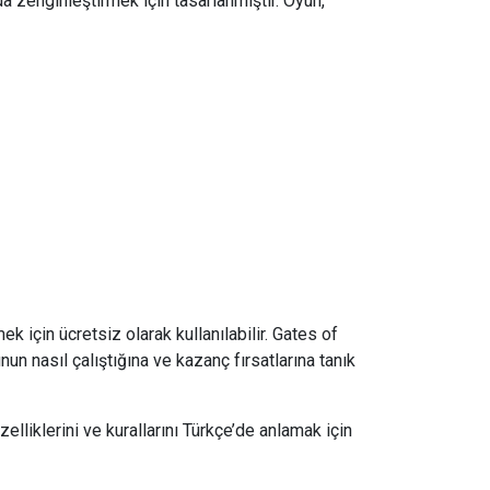
a zenginleştirmek için tasarlanmıştır. Oyun,
çin ücretsiz olarak kullanılabilir. Gates of
nasıl çalıştığına ve kazanç fırsatlarına tanık
liklerini ve kurallarını Türkçe’de anlamak için