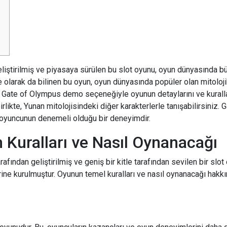
eliştirilmiş ve piyasaya sürülen bu slot oyunu, oyun dünyasında b
arak da bilinen bu oyun, oyun dünyasında popüler olan mitoloji
Gate of Olympus demo seçeneğiyle oyunun detaylarını ve kurallar
rlikte, Yunan mitolojisindeki diğer karakterlerle tanışabilirsini
er oyuncunun denemeli olduğu bir deneyimdir.
Kuralları ve Nasıl Oynanacağı
fından geliştirilmiş ve geniş bir kitle tarafından sevilen bir slo
ine kurulmuştur. Oyunun temel kuralları ve nasıl oynanacağı hakkı