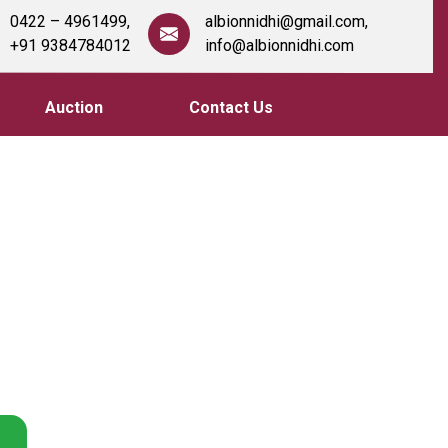
0422 – 4961499,
albionnidhi@gmail.com,
+91 9384784012
info@albionnidhi.com
Auction
Contact Us