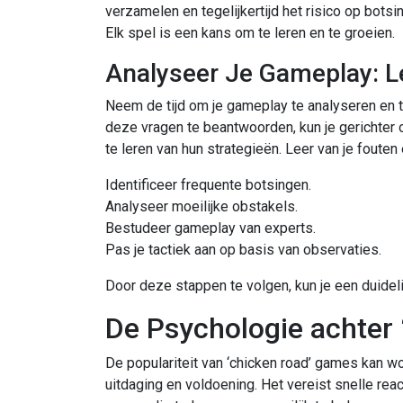
verzamelen en tegelijkertijd het risico op botsi
Elk spel is een kans om te leren en te groeien.
Analyseer Je Gameplay: L
Neem de tijd om je gameplay te analyseren en t
deze vragen te beantwoorden, kun je gerichter 
te leren van hun strategieën. Leer van je fouten
Identificeer frequente botsingen.
Analyseer moeilijke obstakels.
Bestudeer gameplay van experts.
Pas je tactiek aan op basis van observaties.
Door deze stappen te volgen, kun je een duideli
De Psychologie achter 
De populariteit van ‘chicken road’ games kan w
uitdaging en voldoening. Het vereist snelle re