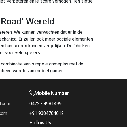
ies verbeteren en je score verhogen. Ten slotte
 Road’ Wereld
beteren. We kunnen verwachten dat er in de
chanica. Er zullen ook meer sociale elementen
n hun scores kunnen vergelijken. De ‘chicken
er voor vele spelers.
 De combinatie van simpele gameplay met de
titieve wereld van mobiel gamen.
Mobile Number
l.com
0422 - 4981499
.com
+91 9384784012
Follow Us