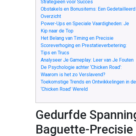
Strategieën voor Succes
Obstakels en Bonusitems: Een Gedetailleerd
Overzicht
Power-Ups en Speciale Vaardigheden: Je
Kip naar de Top
Het Belang van Timing en Precisie
Scoreverhoging en Prestatieverbetering:
Tips en Trucs
Analyseer Je Gameplay: Leer van Je Fouten
De Psychologie achter ‘Chicken Road’:
Waarom is het zo Verslavend?
Toekomstige Trends en Ontwikkelingen in de
‘Chicken Road’ Wereld
Gedurfde Spannin
Baguette-Precisie