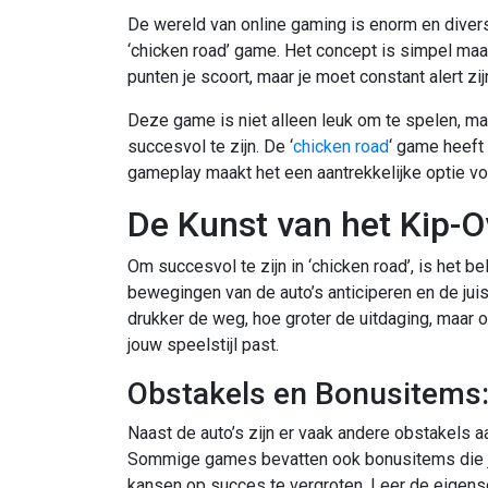
De wereld van online gaming is enorm en divers
‘chicken road’ game. Het concept is simpel maa
punten je scoort, maar je moet constant alert zij
Deze game is niet alleen leuk om te spelen, ma
succesvol te zijn. De ‘
chicken road
‘ game heeft
gameplay maakt het een aantrekkelijke optie vo
De Kunst van het Kip-O
Om succesvol te zijn in ‘chicken road’, is het 
bewegingen van de auto’s anticiperen en de ju
drukker de weg, hoe groter de uitdaging, maar o
jouw speelstijl past.
Obstakels en Bonusitems: 
Naast de auto’s zijn er vaak andere obstakels 
Sommige games bevatten ook bonusitems die je 
kansen op succes te vergroten. Leer de eigens