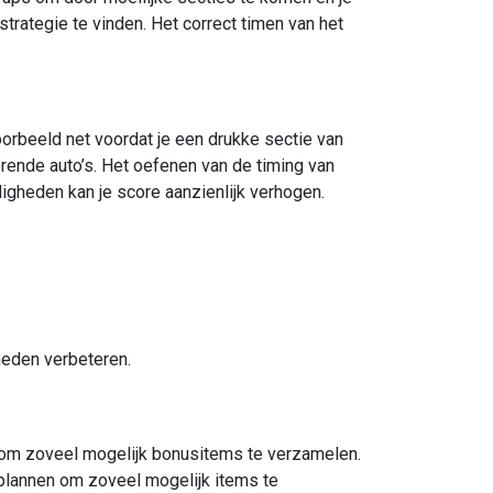
rategie te vinden. Het correct timen van het
orbeeld net voordat je een drukke sectie van
ende auto’s. Het oefenen van de timing van
digheden kan je score aanzienlijk verhogen.
heden verbeteren.
ok om zoveel mogelijk bonusitems te verzamelen.
 plannen om zoveel mogelijk items te