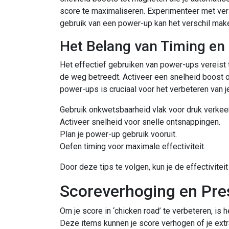
score te maximaliseren. Experimenteer met ver
gebruik van een power-up kan het verschil make
Het Belang van Timing en 
Het effectief gebruiken van power-ups vereist 
de weg betreedt. Activeer een snelheid boost 
power-ups is cruciaal voor het verbeteren van j
Gebruik onkwetsbaarheid vlak voor druk verkeer
Activeer snelheid voor snelle ontsnappingen.
Plan je power-up gebruik vooruit.
Oefen timing voor maximale effectiviteit.
Door deze tips te volgen, kun je de effectivit
Scoreverhoging en Pres
Om je score in ‘chicken road’ te verbeteren, is
Deze items kunnen je score verhogen of je extr