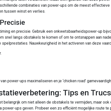
schillende combinaties van power-ups om de meest effectieve st
n tussen winst en verlies.
Precisie
timing en precisie. Gebruik een onkwetsbaarheidspower-up bijvo
om snel langs obstakels te komen of om te ontsnappen aan nader
e spelprestaties. Nauwkeurigheid in het activeren van deze vaar
.
eit van power-ups maximaliseren en je ‘chicken road’ gamevaardig
tatieverbetering: Tips en Trucs
 het belangrijk om niet alleen de obstakels te vermijden, maar o
a power-ups geven. Probeer een zo efficiënt mogelijke route te