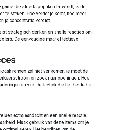
e game die steeds populairder wordt, is de
er te steken. Hoe verder je komt, hoe meer
en je concentratie vereist.
eist strategisch denken en snelle reacties om
spelers. De eenvoudige maar effectieve
cces
ukraak rennen zal niet ver komen; je moet de
 verkeersstroom en zoek naar openingen. Hoe
deringen en vind de tactiek die het beste bij
eisen extra aandacht en een snelle reactie.
aarheid. Maak gebruik van deze items om je
 optimaliseren. Het begrijpen van de