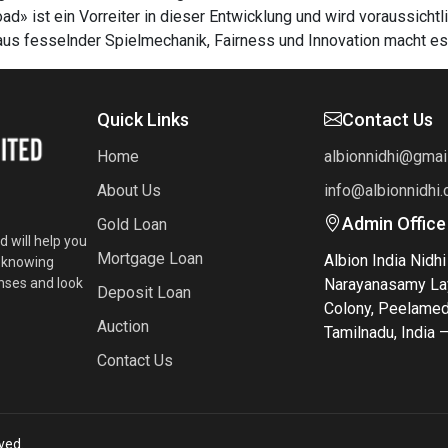
ad» ist ein Vorreiter in dieser Entwicklung und wird voraussichtl
us fesselnder Spielmechanik, Fairness und Innovation macht es 
Quick Links
Contact Us
Home
albionnidhi@gmai
About Us
info@albionnidhi
Admin Office
Gold Loan
d will help you
Mortgage Loan
Albion India Nidhi
r knowing
nses and look
Narayanasamy Lay
Deposit Loan
Colony, Peelamed
Auction
Tamilnadu, India 
Contact Us
ved.