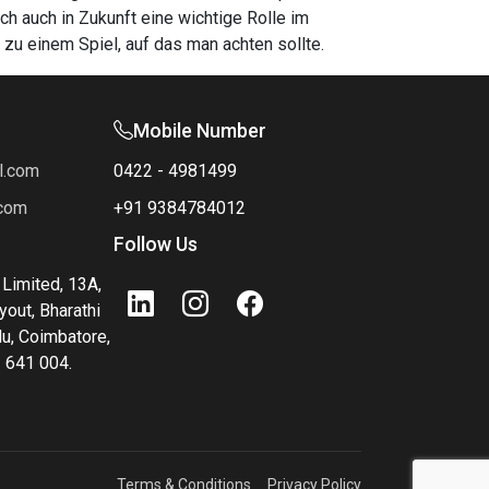
ich auch in Zukunft eine wichtige Rolle im
zu einem Spiel, auf das man achten sollte.
Mobile Number
l.com
0422 - 4981499
.com
+91 9384784012
Follow Us
 Limited, 13A,
out, Bharathi
u, Coimbatore,
– 641 004.
Terms & Conditions
Privacy Policy