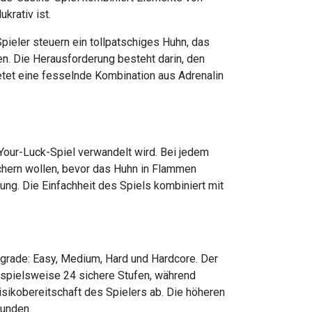
krativ ist.
pieler steuern ein tollpatschiges Huhn, das
en. Die Herausforderung besteht darin, den
etet eine fesselnde Kombination aus Adrenalin
Your-Luck-Spiel verwandelt wird. Bei jedem
ichern wollen, bevor das Huhn in Flammen
ung. Die Einfachheit des Spiels kombiniert mit
sgrade: Easy, Medium, Hard und Hardcore. Der
eispielsweise 24 sichere Stufen, während
isikobereitschaft des Spielers ab. Die höheren
bunden.