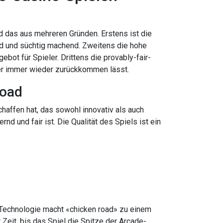
d das aus mehreren Gründen. Erstens ist die
nd und süchtig machend. Zweitens die hohe
ot für Spieler. Drittens die provably-fair-
ler immer wieder zurückkommen lässt.
Road
haffen hat, das sowohl innovativ als auch
nd und fair ist. Die Qualität des Spiels ist ein
-Technologie macht «chicken road» zu einem
Zeit, bis das Spiel die Spitze der Arcade-