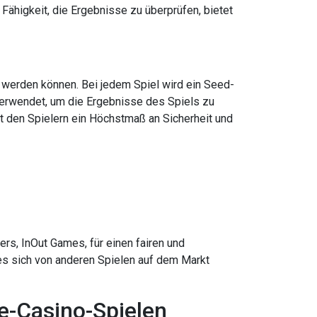
Fähigkeit, die Ergebnisse zu überprüfen, bietet
t werden können. Bei jedem Spiel wird ein Seed-
verwendet, um die Ergebnisse des Spiels zu
et den Spielern ein Höchstmaß an Sicherheit und
ers, InOut Games, für einen fairen und
s es sich von anderen Spielen auf dem Markt
e-Casino-Spielen