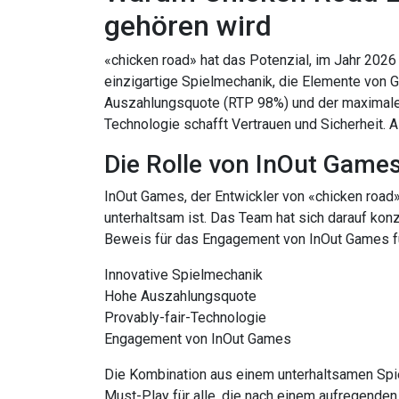
gehören wird
«chicken road» hat das Potenzial, im Jahr 202
einzigartige Spielmechanik, die Elemente von 
Auszahlungsquote (RTP 98%) und der maximale G
Technologie schafft Vertrauen und Sicherheit.
Die Rolle von InOut Game
InOut Games, der Entwickler von «chicken road»
unterhaltsam ist. Das Team hat sich darauf konze
Beweis für das Engagement von InOut Games fü
Innovative Spielmechanik
Hohe Auszahlungsquote
Provably-fair-Technologie
Engagement von InOut Games
Die Kombination aus einem unterhaltsamen Spi
Must-Play für alle, die nach einem aufregenden 