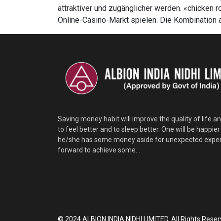
attraktiver und zugänglicher werden. «chicken ro
Online-Casino-Markt spielen. Die Kombination a
Saving money habit will improve the quality of life an
to feel better and to sleep better. One will be happie
he/she has some money aside for unexpected expe
forward to achieve some...
© 2024 ALBION INDIA NIDHI LIMITED. All Rights Reser