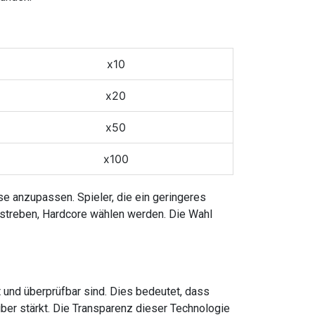
x10
x20
x50
x100
se anzupassen. Spieler, die ein geringeres
nstreben, Hardcore wählen werden. Die Wahl
t und überprüfbar sind. Dies bedeutet, dass
iber stärkt. Die Transparenz dieser Technologie