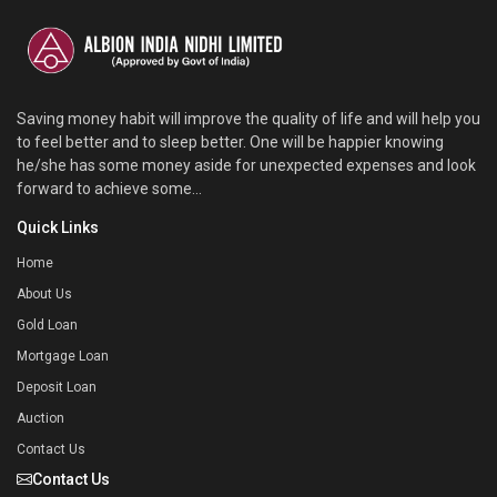
Saving money habit will improve the quality of life and will help you
to feel better and to sleep better. One will be happier knowing
he/she has some money aside for unexpected expenses and look
forward to achieve some...
Quick Links
Home
About Us
Gold Loan
Mortgage Loan
Deposit Loan
Auction
Contact Us
Contact Us