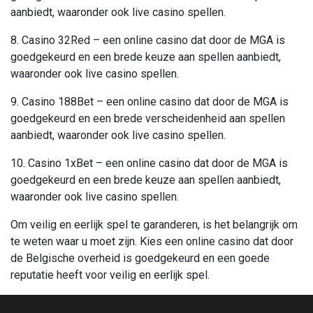
aanbiedt, waaronder ook live casino spellen.
8. Casino 32Red – een online casino dat door de MGA is
goedgekeurd en een brede keuze aan spellen aanbiedt,
waaronder ook live casino spellen.
9. Casino 188Bet – een online casino dat door de MGA is
goedgekeurd en een brede verscheidenheid aan spellen
aanbiedt, waaronder ook live casino spellen.
10. Casino 1xBet – een online casino dat door de MGA is
goedgekeurd en een brede keuze aan spellen aanbiedt,
waaronder ook live casino spellen.
Om veilig en eerlijk spel te garanderen, is het belangrijk om
te weten waar u moet zijn. Kies een online casino dat door
de Belgische overheid is goedgekeurd en een goede
reputatie heeft voor veilig en eerlijk spel.