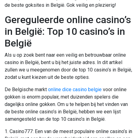
de beste goksites in België. Gok veilig en plezierig!
Gereguleerde online casino’s
in België: Top 10 casino’s in
België
Als u op zoek bent naar een veilig en betrouwbaar online
casino in België, bent u bij het juiste adres. In dit artikel
zullen we u meegenomen door de top 10 casino’s in België,
zodat u kunt kiezen uit de beste opties.
De Belgische markt
online dice casino belgie
voor online
gokken is enorm populair, met duizenden spelers die
dagelijks online gokken. Om u te helpen bij het vinden van
de beste online casino’s in België, hebben we een lijst
samengesteld van de top 10 casino’s in België.
1. Casino777: Een van de meest populaire online casino’s in