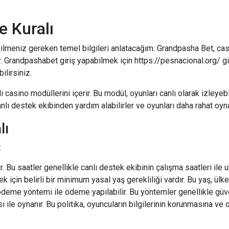
e Kuralı
ilmeniz gereken temel bilgileri anlatacağım. Grandpasha Bet, casi
. Grandpashabet giriş yapabilmek için https://pesnacional.org/ gir
lirsiniz.
lı casino modüllerini içerir. Bu modül, oyunları canlı olarak izleye
nlı destek ekibinden yardım alabilirler ve oyunları daha rahat oyna
lı
:
ir. Bu saatler genellikle canlı destek ekibinin çalışma saatleri ile 
ek için belirli bir minimum yasal yaş gerekliliği vardır. Bu yaş, ülk
a ödeme yöntemi ile ödeme yapılabilir. Bu yöntemler genellikle güven
kası ile oynanır. Bu politika, oyuncuların bilgilerinin korunmasına v