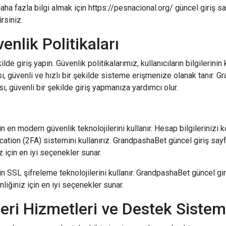
ha fazla bilgi almak için https://pesnacional.org/ güncel giriş sa
rsiniz.
enlik Politikaları
de giriş yapın. Güvenlik politikalarımız, kullanıcıların bilgilerin
ı, güvenli ve hızlı bir şekilde sisteme erişmenize olanak tanır. G
ı, güvenli bir şekilde giriş yapmanıza yardımcı olur.
n en modern güvenlik teknolojilerini kullanır. Hesap bilgilerinizi ko
cation (2FA) sistemini kullanırız. GrandpashaBet güncel giriş sayfa
 için en iyi seçenekler sunar.
in SSL şifreleme teknolojilerini kullanır. GrandpashaBet güncel gir
liğiniz için en iyi seçenekler sunar.
ri Hizmetleri ve Destek Sistem