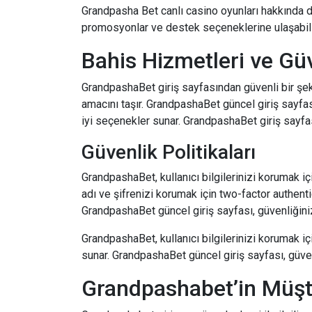
Grandpasha Bet canlı casino oyunları hakkında da
promosyonlar ve destek seçeneklerine ulaşabili
Bahis Hizmetleri ve Güv
GrandpashaBet giriş sayfasından güvenli bir şekil
amacını taşır. GrandpashaBet güncel giriş sayfas
iyi seçenekler sunar. GrandpashaBet giriş sayfas
Güvenlik Politikaları
GrandpashaBet, kullanıcı bilgilerinizi korumak içi
adı ve şifrenizi korumak için two-factor authenti
GrandpashaBet güncel giriş sayfası, güvenliğiniz
GrandpashaBet, kullanıcı bilgilerinizi korumak iç
sunar. GrandpashaBet güncel giriş sayfası, güven
Grandpashabet’in Müşte