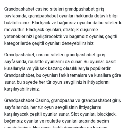
Grandpashabet casino siteleri grandpashabet giriş
sayfasında, grandpashabet oyunları hakkında detaylı bilgi
bulabilirsiniz. Blackjack ve bağımsız oyunlar da bu sitelerde
mevcuttur. Blackjack oyunları, stratejik düşünme
yeteneklerinizi geliştirecektir ve bağımsız oyunlar, çeşitli
kategorilerde çeşitli oyunları deneyebilirsiniz.
Grandpashabet, casino siteleri grandpashabet giriş
sayfasında, roulette oyunlarını da sunar. Bu oyunlar, basit
kurallarıyla ve yüksek kazanç olasılıklarıyla popülerdir.
Grandpashabet, bu oyunları farklı temalara ve kurallara göre
sunar, bu sayede her tür oyun sevgilinizin ihtiyaçlarını
karşılayabilirsiniz.
Grandpashabet Casino, grandpasha ve grandpashabet giriş
sayfalarında, her tür oyun sevgilisinin ihtiyaçlarını
karşılayacak çeşitli oyunlar sunar. Slot oyunları, blackjack,
bağımsız oyunlar ve roulette oyunları arasında seçim
yapabilirsiniz. Her oyun, farklı deneyimler ve kazanç