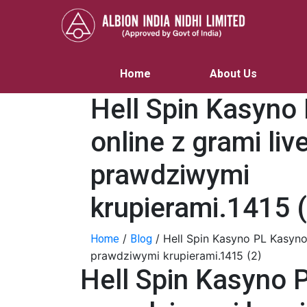
Home
About Us
Hell Spin Kasyno
online z grami live
prawdziwymi
krupierami.1415 (
/
/
Hell Spin Kasyno PL Kasyno 
Home
Blog
prawdziwymi krupierami.1415 (2)
Hell Spin Kasyno P