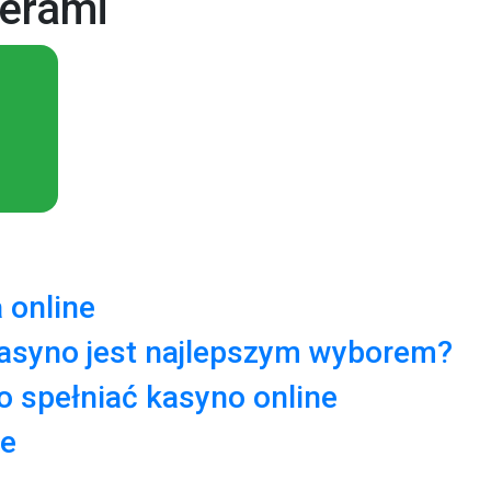
ierami
 online
 Kasyno jest najlepszym wyborem?
 spełniać kasyno online
ne