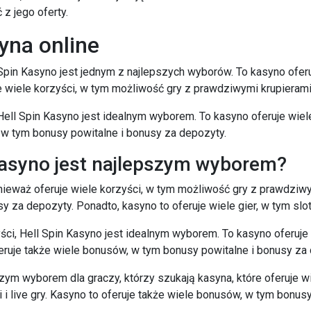
z jego oferty.
yna online
Spin Kasyno jest jednym z najlepszych wyborów. To kasyno oferu
 wiele korzyści, w tym możliwość gry z prawdziwymi krupierami i
Hell Spin Kasyno jest idealnym wyborem. To kasyno oferuje wiele g
, w tym bonusy powitalne i bonusy za depozyty.
 Kasyno jest najlepszym wyborem?
eważ oferuje wiele korzyści, w tym możliwość gry z prawdziwymi
za depozyty. Ponadto, kasyno to oferuje wiele gier, w tym sloty, 
yści, Hell Spin Kasyno jest idealnym wyborem. To kasyno oferuje
feruje także wiele bonusów, w tym bonusy powitalne i bonusy za
zym wyborem dla graczy, którzy szukają kasyna, które oferuje wi
i live gry. Kasyno to oferuje także wiele bonusów, w tym bonusy