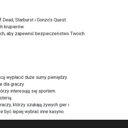
f Dead, Starburst i Gonzo’s Quest.
ch krupierów.
nych, aby zapewnić bezpieczeństwo Twoich
chcą wypłacić duże sumy pieniędzy.
 dla graczy.
órzy interesują się sportem.
oterią.
aczy, którzy szukają żywych gier i
że być lepiej wybrać inne kasyno.