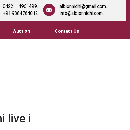
0422 – 4961499,
albionnidhi@gmail.com,
+91 9384784012
info@albionnidhi.com
Auction
Contact Us
 live i