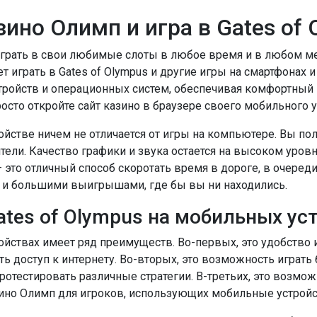
ино Олимп и игра в Gates of 
грать в свои любимые слоты в любое время и в любом ме
 играть в Gates of Olympus и другие игры на смартфонах 
тройств и операционных систем, обеспечивая комфортный 
сто откройте сайт казино в браузере своего мобильного ус
ойстве ничем не отличается от игры на компьютере. Вы по
тели. Качество графики и звука остается на высоком уро
это отличный способ скоротать время в дороге, в очереди
ом и большими выигрышами, где бы вы ни находились.
tes of Olympus на мобильных ус
ойствах имеет ряд преимуществ. Во-первых, это удобство и
сть доступ к интернету. Во-вторых, это возможность играт
протестировать различные стратегии. В-третьих, это воз
зино Олимп для игроков, использующих мобильные устройс