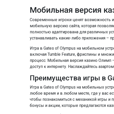
Мобильная версия каз
Современные игроки ценят возможность и
мобильную версию сайта, которая позволяет
полностью адаптирована для различных ус
устанавливать какие-либо приложения – про
Игра в Gates of Olympus на мобильном устр
включая Tumble Feature, фриспины и множи
процесс. Мобильная версия казино Олимп – 
доступ к интернету. Наслаждайтесь азарт
Преимущества игры в Ga
Игра в Gates of Olympus на мобильных устр
любое время и в любом месте, где у вас е
чтобы познакомиться с механикой игры и 
бонусы и акции, которые предлагаются ка