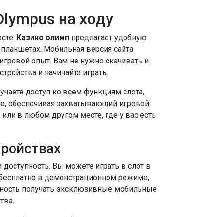
Olympus на ходу
сте.
Казино олимп
предлагает удобную
и планшетах. Мобильная версия сайта
игровой опыт. Вам не нужно скачивать и
тройства и начинайте играть.
лучаете доступ ко всем функциям слота,
вне, обеспечивая захватывающий игровой
 или в любом другом месте, где у вас есть
тройствах
 доступность. Вы можете играть в слот в
ь бесплатно в демонстрационном режиме,
можность получать эксклюзивные мобильные
тва.