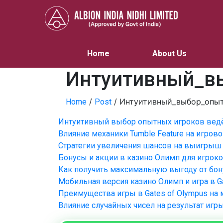
Home
About Us
Интуитивный_в
/
/
Интуитивный_выбор_опыт
Home
Post
Интуитивный выбор опытных игроков ведё
Влияние механики Tumble Feature на игрово
Стратегии увеличения шансов на выигрыш 
Бонусы и акции в казино Олимп для игроко
Как получить максимальную выгоду от бо
Мобильная версия казино Олимп и игра в Ga
Преимущества игры в Gates of Olympus на
Влияние случайных чисел на результат игры