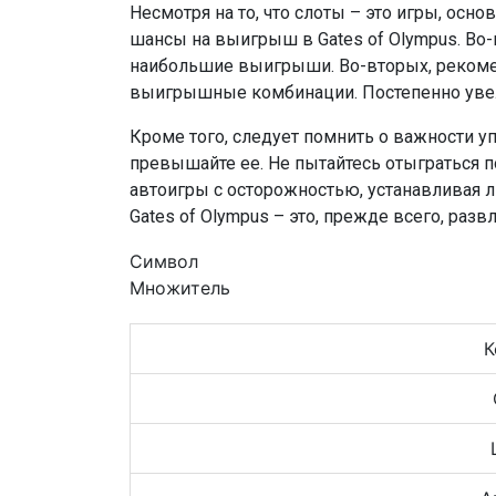
Несмотря на то, что слоты – это игры, ос
шансы на выигрыш в Gates of Olympus. Во-
наибольшие выигрыши. Во-вторых, рекомен
выигрышные комбинации. Постепенно увел
Кроме того, следует помнить о важности уп
превышайте ее. Не пытайтесь отыграться 
автоигры с осторожностью, устанавливая 
Gates of Olympus – это, прежде всего, разв
Символ
Множитель
К