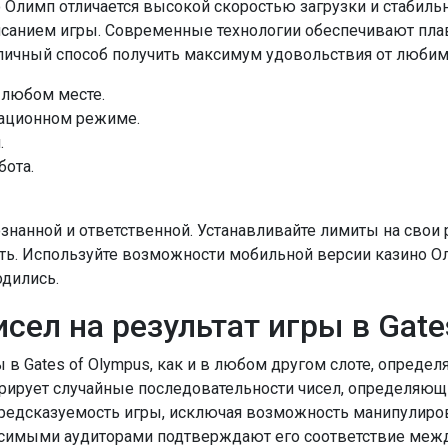
о Олимп отличается высокой скоростью загрузки и стабиль
исанием игры. Современные технологии обеспечивают пла
отличный способ получить максимум удовольствия от любим
 любом месте.
рационном режиме.
.
бота.
знанной и ответственной. Устанавливайте лимиты на свои р
ть. Используйте возможности мобильной версии казино Ол
дились.
сел на результат игры в Gate
 в Gates of Olympus, как и в любом другом слоте, определ
ерирует случайные последовательности чисел, определяю
епредсказуемость игры, исключая возможность манипулиро
исимыми аудиторами подтверждают его соответствие меж