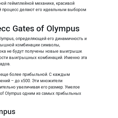
ной геймплейной механике, красивой
ой процесс делают его идеальным выбором
сс Gates of Olympus
 Olympus, определяющей его динамичность и
грышной комбинации символы,
 пока не будут получены новые выигрыши.
ности выигрышных комбинаций. Именно эта
адов.
я еще более прибыльной. С каждым
ений – до х500. Эти множители
ительно увеличивая его размер. Умелое
 of Olympus одним из самых прибыльных
ympus