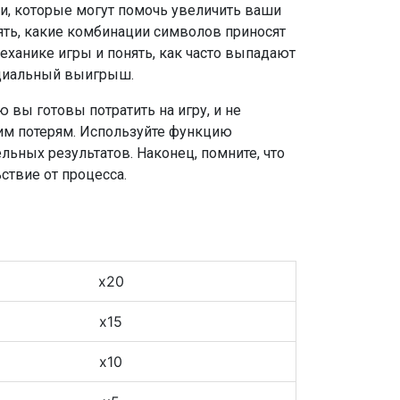
ии, которые могут помочь увеличить ваши
ять, какие комбинации символов приносят
ханике игры и понять, как часто выпадают
нциальный выигрыш.
 вы готовы потратить на игру, и не
шим потерям. Используйте функцию
ьных результатов. Наконец, помните, что
ьствие от процесса.
x20
x15
x10