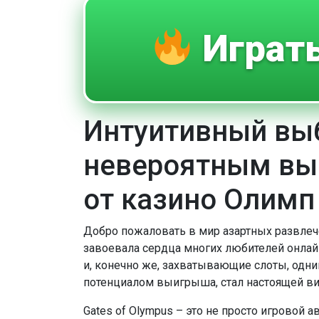
Играт
Интуитивный выб
невероятным выи
от казино Олимп
Добро пожаловать в мир азартных развлеч
завоевала сердца многих любителей онлай
и, конечно же, захватывающие слоты, одним
потенциалом выигрыша, стал настоящей ви
Gates of Olympus – это не просто игровой