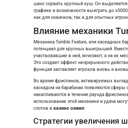
шанс сорвать крупный куш. Он выделяется
графике и возможности выиграть до х500
как для новичков, так и для опытных игр
Влияние механики Tum
Механика Tumble Feature, или каскадных б
потенциал для крупных выигрышей. Вмест
участвовавшие в ней, исчезают, а на их м
Это создает эффект непрерывного действ
функция заставляет игроков вновь и вновь
Во время фриспинов, активируемых выпаде
каскадом на барабанах появляются сферы с
накапливаются в течение раунда фриспино
использование этой механики и удача мог
слотов в
казино олимп
.
Стратегии увеличения ш