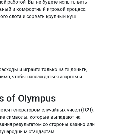
ной работой. Вы не будете испытывать
вный и комфортный игровой процесс.
ого слота и сорвать крупный куш.
асходы и играйте только на те деньги,
имп, чтобы наслаждаться азартом и
s of Olympus
яется генератором случайных чисел (ГСЧ).
щие символы, которые выпадают на
вания результатом со стороны казино или
дународным стандартам.