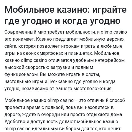
Мобильное казино: играйте
где угодно и когда угодно
Современный мир требует мобильности, и olimp casino
это понимает. Казино предлагает мобильную версию
сайта, которая позволяет игрокам играть в любимые
игры на своих смартфонах и планшетах. Мобильное
казино olimp casino отличается удобным интерфейсом,
высокой скоростью загрузки и полным
функционалом. Вы можете играть в слоты,
настольные игры и live-казино где угодно и когда
угодно, независимо от вашего местоположения.
Мобильное казино olimp casino – это отличный способ
провести время с пользой, пока вы находитесь в
дороге, ждете в очереди или просто отдыхаете дома.
Удобство и доступность делают мобильное казино
olimp casino идеальным выбором для тех, кто ценит