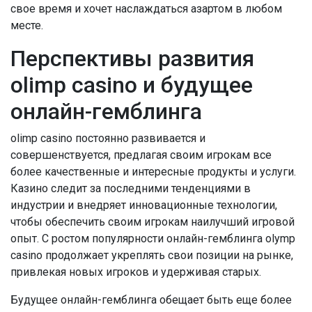
свое время и хочет наслаждаться азартом в любом
месте.
Перспективы развития
olimp casino и будущее
онлайн-гемблинга
olimp casino постоянно развивается и
совершенствуется, предлагая своим игрокам все
более качественные и интересные продукты и услуги.
Казино следит за последними тенденциями в
индустрии и внедряет инновационные технологии,
чтобы обеспечить своим игрокам наилучший игровой
опыт. С ростом популярности онлайн-гемблинга olymp
casino продолжает укреплять свои позиции на рынке,
привлекая новых игроков и удерживая старых.
Будущее онлайн-гемблинга обещает быть еще более