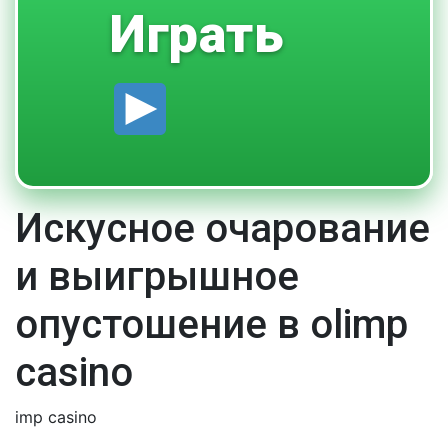
Играть
Искусное очарование
и выигрышное
опустошение в olimp
casino
imp casino