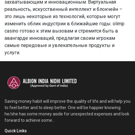
захватывающим и инновационным. Виртуальная
реальность, искусственный интеллект и блокчейн –
это лишь некоторые из технологий, которые могут
изменить облик индустрии в ближайшие годы. olimp
casino готово к этим вызовам и стремится быть в
авангарде инноваций, предлагая своим игрокам
самые передовые и увлекательные продукты и
услуги.
Saving money habit will improve the quality of life and will help you
to feel better and to sleep better. One will be happier knowing
he/she has some money aside for unexpected expenses and look
forward to achieve some...
Quick Links