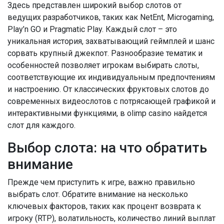
Здесь представлен широкий выбор слотов от
ведущих разработчиков, таких как NetEnt, Microgaming,
Play’n GO и Pragmatic Play. Каждый слот – это
уникальная история, захватывающий геймплей и шанс
сорвать крупный джекпот. Разнообразие тематик и
особенностей позволяет игрокам выбирать слоты,
соответствующие их индивидуальным предпочтениям
и настроению. От классических фруктовых слотов до
современных видеослотов с потрясающей графикой и
интерактивными функциями, в olimp casino найдется
слот для каждого.
Выбор слота: на что обратить
внимание
Прежде чем приступить к игре, важно правильно
выбрать слот. Обратите внимание на несколько
ключевых факторов, таких как процент возврата к
игроку (RTP), волатильность, количество линий выплат