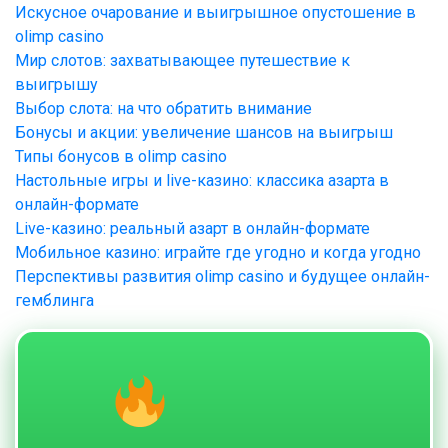
Искусное очарование и выигрышное опустошение в
olimp casino
Мир слотов: захватывающее путешествие к
выигрышу
Выбор слота: на что обратить внимание
Бонусы и акции: увеличение шансов на выигрыш
Типы бонусов в olimp casino
Настольные игры и live-казино: классика азарта в
онлайн-формате
Live-казино: реальный азарт в онлайн-формате
Мобильное казино: играйте где угодно и когда угодно
Перспективы развития olimp casino и будущее онлайн-
гемблинга