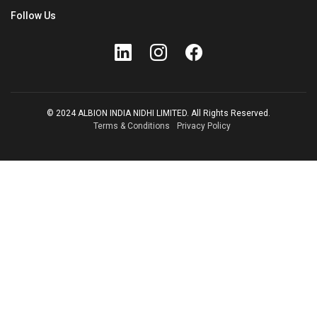
Follow Us
© 2024 ALBION INDIA NIDHI LIMITED. All Rights Reserved.
Terms & Conditions
Privacy Policy