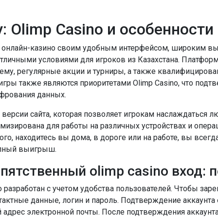
у: Olimp Casino и особенност
их онлайн-казино своим удобным интерфейсом, широким в
 отличными условиями для игроков из Казахстана. Платфор
тему, регулярные акции и турниры, а также квалифициров
 игры также являются приоритетами Olimp Casino, что подт
фрования данных.
 версии сайта, которая позволяет игрокам наслаждаться
имизирована для работы на различных устройствах и опер
го, находитесь вы дома, в дороге или на работе, вы всег
упный выигрыш.
пятственный olimp casino вход: 
no разработан с учетом удобства пользователей. Чтобы зар
нтактные данные, логин и пароль. Подтверждение аккаунта
й адрес электронной почты. После подтверждения аккаунт