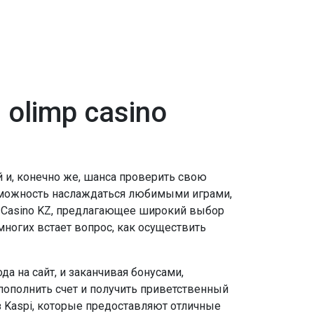
olimp casino
й и, конечно же, шанса проверить свою
озможность наслаждаться любимыми играми,
p Casino KZ, предлагающее широкий выбор
многих встает вопрос, как осуществить
да на сайт, и заканчивая бонусами,
пополнить счет и получить приветственный
ез Kaspi, которые предоставляют отличные