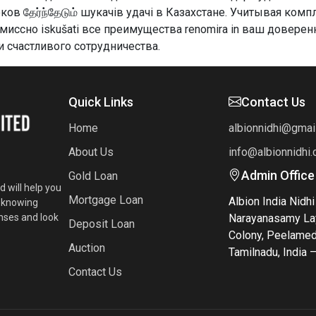
ков தேர்ந்தேடும் шукачів удачі в Казахстане. Учитывая ко
миссно iskušati все преимущества renomira in ваш довере
 счастливого сотрудничества.
Quick Links
Contact Us
Home
albionnidhi@gmai
About Us
info@albionnidhi
Admin Office
Gold Loan
d will help you
Mortgage Loan
Albion India Nidhi
r knowing
nses and look
Narayanasamy Lay
Deposit Loan
Colony, Peelamed
Auction
Tamilnadu, India 
Contact Us