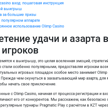
casino вход: пошаговая инструкция
вой выигрыш
тва за большие призы
м популярном аппарате
оянное использование Olimp Casino
тение удачи и азарта в 
 игроков
ремятся к выигрышу, это целая вселенная эмоций, стратеги
о стали особенно популярными, предоставляя игрокам в
ртуальных игровых площадок особое место занимает Olim
й. Прежде чем окунуться в захватывающий мир азарта, для 
чтобы начать свое приключение.
ные с Olimp Casino, начиная от процесса регистрации и вхо
ичают его от конкурентов. Мы расскажем, как безопасно 
м регулярные турниры Pragmatic Play с расчётом в KZT чер