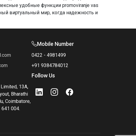
мплексные удобные функции promoviranje vas
нный виртуальный мир, когда надежность и
Mobile Number
l.com
0422 - 4981499
.com
+91 9384784012
Follow Us
 Limited, 13A,
out, Bharathi
u, Coimbatore,
– 641 004.