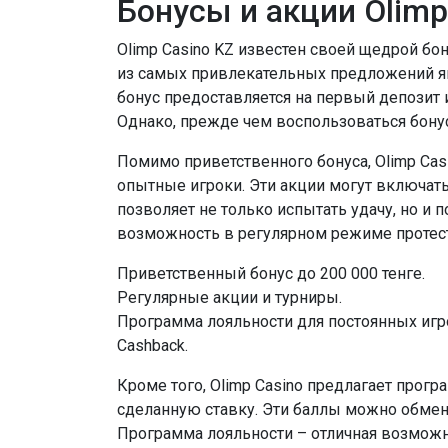
Бонусы и акции Olimp
Olimp Casino KZ известен своей щедрой бо
из самых привлекательных предложений явл
бонус предоставляется на первый депозит 
Однако, прежде чем воспользоваться бону
Помимо приветственного бонуса, Olimp Casi
опытные игроки. Эти акции могут включать
позволяет не только испытать удачу, но и 
возможность в регулярном режиме проте
Приветственный бонус до 200 000 тенге.
Регулярные акции и турниры.
Программа лояльности для постоянных игр
Cashback.
Кроме того, Olimp Casino предлагает прог
сделанную ставку. Эти баллы можно обмен
Программа лояльности – отличная возможнос