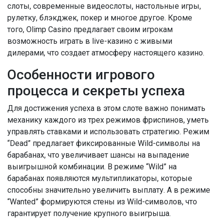
слоты, современные видеослоты, настольные игры,
рулетку, блэкджек, покер и многое другое. Кроме
того, Olimp Casino предлагает своим игрокам
возможность играть в live-казино с живыми
дилерами, что создает атмосферу настоящего казино.
Особенности игрового
процесса и секреты успеха
Для достижения успеха в этом слоте важно понимать
механику каждого из трех режимов фриспинов, уметь
управлять ставками и использовать стратегию. Режим
“Dead” предлагает фиксированные Wild-символы на
барабанах, что увеличивает шансы на выпадение
выигрышной комбинации. В режиме “Wild” на
барабанах появляются мультипликаторы, которые
способны значительно увеличить выплату. А в режиме
“Wanted” формируются стены из Wild-символов, что
гарантирует получение крупного выигрыша.