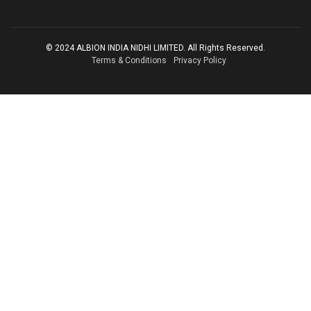
© 2024 ALBION INDIA NIDHI LIMITED. All Rights Reserved.
Terms & Conditions
Privacy Policy