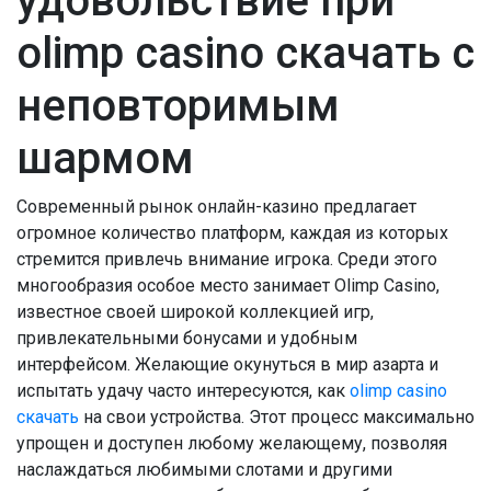
удовольствие при
olimp casino скачать с
неповторимым
шармом
Современный рынок онлайн-казино предлагает
огромное количество платформ, каждая из которых
стремится привлечь внимание игрока. Среди этого
многообразия особое место занимает Olimp Casino,
известное своей широкой коллекцией игр,
привлекательными бонусами и удобным
интерфейсом. Желающие окунуться в мир азарта и
испытать удачу часто интересуются, как
olimp casino
скачать
на свои устройства. Этот процесс максимально
упрощен и доступен любому желающему, позволяя
наслаждаться любимыми слотами и другими