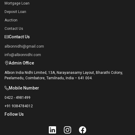
Mortgage Loan
Deposit Loan
Auction
Contact Us
Contact Us
albionnidhi@gmail.com
info@albionnidhi.com
Admin Office
Albion India Nidhi Limited, 13A, Narayanasamy Layout, Bharathi Colony,
Peelamedu, Coimbatore, Tamilnadu, India – 641 004.
Mobile Number
0422 - 4981499
+91 9384784012
Follow Us