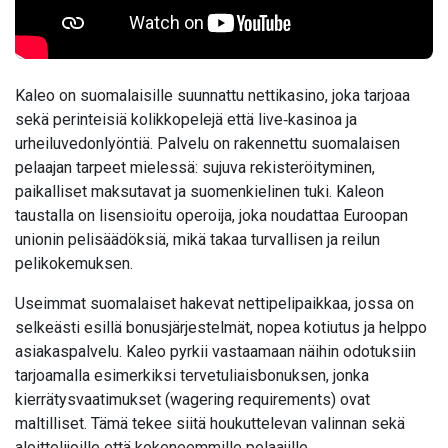
Kaleo on suomalaisille suunnattu nettikasino, joka tarjoaa
sekä perinteisiä kolikkopelejä että live‑kasinoa ja
urheiluvedonlyöntiä. Palvelu on rakennettu suomalaisen
pelaajan tarpeet mielessä: sujuva rekisteröityminen,
paikalliset maksutavat ja suomenkielinen tuki. Kaleon
taustalla on lisensioitu operoija, joka noudattaa Euroopan
unionin pelisäädöksiä, mikä takaa turvallisen ja reilun
pelikokemuksen.
Useimmat suomalaiset hakevat nettipelipaikkaa, jossa on
selkeästi esillä bonusjärjestelmät, nopea kotiutus ja helppo
asiakaspalvelu. Kaleo pyrkii vastaamaan näihin odotuksiin
tarjoamalla esimerkiksi tervetuliaisbonuksen, jonka
kierrätysvaatimukset (wagering requirements) ovat
maltilliset. Tämä tekee siitä houkuttelevan valinnan sekä
aloittelijoille että kokeneemmille pelaajille.