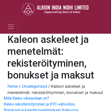
Kaleon askeleet ja
menetelmät:
rekisteröityminen,
bonukset ja maksut
/
/
Kaleon askeleet ja
Home
Uncategorized
menetelmät: rekisteröityminen, bonukset ja maksut
Mitä Kaleo oikeastaan on?
Kaleo‑rekisteröityminen ja KYC‑vahvistus
Bonukset ja kierrätysvaatimukset Kaleossa