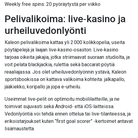
Weekly free spins: 20 pyöräytystä per viikko
Pelivalikoima: live‑kasino ja
urheiluvedonlyönti
Kaleon pelivalikoima kattaa yli 2 000 kolikkopelia, useita
pöytäpelejä ja laajan live‑kasino‑osaston. Live‑kasino
tarjoaa oikeita jakajia, jotka striimaavat suoraan studiolta, ja
voit pelata blackjackia, rulettia sekä baccarat‑pöytiä
reaaliajassa. Jos olet urheiluvedonlyönnin ystävä, Kaleon
sportsbookissa on kattava valikoima kohteita: jalkapallo,
jääkiekko, koripallo ja jopa e-urheilu.
Useimmat live‑pelit on optimoitu mobiililaitteille, ja ne
toimivat sujuvasti sekä Android‑ että iOS‑laitteissa.
Vedonlyöntiä voi tehdä ennen ottelua tai live-tilanteessa, ja
erikoistarjoukset kuten “first goal scorer” -kertoimet antavat
lisämaustetta.