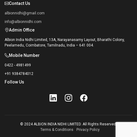
Contact Us
albionnidhi@gmail.com
info@albionnidhi.com
Admin Office
Albion India Nidhi Limited, 13A, Narayanasamy Layout, Bharathi Colony,
Peelamedu, Coimbatore, Tamilnadu, India – 641 004.
Mobile Number
0422 - 4981499
+91 9384784012
Follow Us
© 2024 ALBION INDIA NIDHI LIMITED. All Rights Reserved.
Terms & Conditions
Privacy Policy