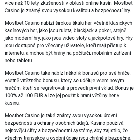
více než 10 lety zkušeností v oblasti online kasín, Mostbet
Casino je známý svou vysokou kvalitou a bezpečností hry.
Mostbet Casino nabízí širokou škálu her, včetně klasických
kasínových her, jako jsou ruleta, blackjack a poker, stejně
jako moderní hry, jako jsou video sloty a jackpotové hry. Hry
jsou dostupné pro všechny uživatele, kteří mají přístup k
internetu, a mohou být hrány na počítači, mobilním zařízení
nebo tabletu.
Mostbet Casino také nabízí několik bonusů pro své hráče,
včetně vítězného bonusu, který se uděluje všem novým
hráčům, kteří se registrovali a provedli první vklad. Bonus je
100% až 100 EUR a lze jej použít k hraní většiny her v
kasinu.
Mostbet Casino je také známý svou vysokou úrovní
bezpečnosti a ochrany osobních údajů. Kasino používá
nejnovější šifry a bezpečnostní systémy, aby zajistilo, že
všechny transakce a osobní údaje jsou chráně a bezpečné.