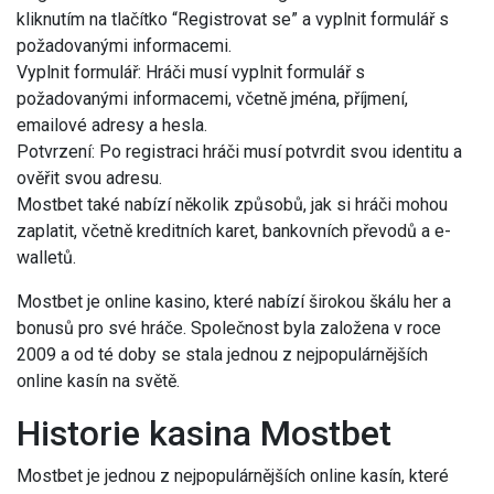
kliknutím na tlačítko “Registrovat se” a vyplnit formulář s
požadovanými informacemi.
Vyplnit formulář: Hráči musí vyplnit formulář s
požadovanými informacemi, včetně jména, příjmení,
emailové adresy a hesla.
Potvrzení: Po registraci hráči musí potvrdit svou identitu a
ověřit svou adresu.
Mostbet také nabízí několik způsobů, jak si hráči mohou
zaplatit, včetně kreditních karet, bankovních převodů a e-
walletů.
Mostbet je online kasino, které nabízí širokou škálu her a
bonusů pro své hráče. Společnost byla založena v roce
2009 a od té doby se stala jednou z nejpopulárnějších
online kasín na světě.
Historie kasina Mostbet
Mostbet je jednou z nejpopulárnějších online kasín, které