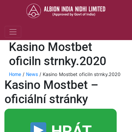
Kasino Mostbet
oficiln strnky.2020
/
/
Kasino Mostbet oficiln strnky.2020
Home
News
Kasino Mostbet –
oficiální stránky
HRÁT