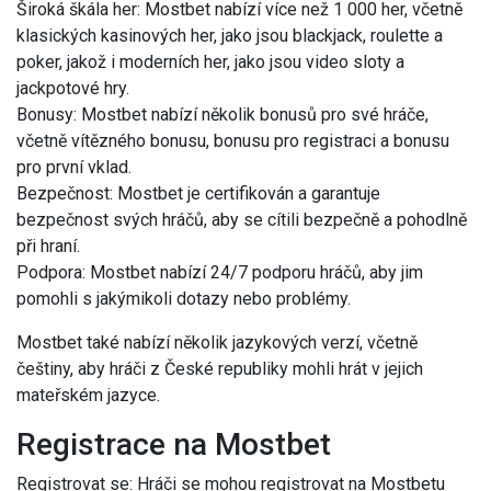
Široká škála her: Mostbet nabízí více než 1 000 her, včetně
klasických kasinových her, jako jsou blackjack, roulette a
poker, jakož i moderních her, jako jsou video sloty a
jackpotové hry.
Bonusy: Mostbet nabízí několik bonusů pro své hráče,
včetně vítězného bonusu, bonusu pro registraci a bonusu
pro první vklad.
Bezpečnost: Mostbet je certifikován a garantuje
bezpečnost svých hráčů, aby se cítili bezpečně a pohodlně
při hraní.
Podpora: Mostbet nabízí 24/7 podporu hráčů, aby jim
pomohli s jakýmikoli dotazy nebo problémy.
Mostbet také nabízí několik jazykových verzí, včetně
češtiny, aby hráči z České republiky mohli hrát v jejich
mateřském jazyce.
Registrace na Mostbet
Registrovat se: Hráči se mohou registrovat na Mostbetu