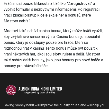
Hráči musí pouze kliknout na tlačítko “Zaregistrovat” a
vyplnit formulář s nezbytnými informacemi. Po registraci
hráči získají přístup k celé škále her a bonusů, které
Mostbet nabízí.
Mostbet také nabízí casino bonus, který může hráči využít,
aby zvýšili své šance na výhru. Casino bonus je speciální
bonus, který je dostupný pouze pro hráče, kteří se
rozhodnou hrát v kasinu. Tento bonus může být použit k
hraní některých her, jako jsou sloty, ruleta a další. Mostbet
také nabízí další bonusy, jako jsou bonusy pro nové hráče a
bonusy pro stávající hráče.
Saving money habit will improve the quality of life and will help you