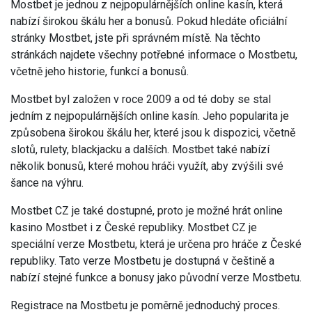
Mostbet je jednou z nejpopulárnějších online kasín, která
nabízí širokou škálu her a bonusů. Pokud hledáte oficiální
stránky Mostbet, jste při správném místě. Na těchto
stránkách najdete všechny potřebné informace o Mostbetu,
včetně jeho historie, funkcí a bonusů.
Mostbet byl založen v roce 2009 a od té doby se stal
jedním z nejpopulárnějších online kasín. Jeho popularita je
způsobena širokou škálu her, které jsou k dispozici, včetně
slotů, rulety, blackjacku a dalších. Mostbet také nabízí
několik bonusů, které mohou hráči využít, aby zvýšili své
šance na výhru.
Mostbet CZ je také dostupné, proto je možné hrát online
kasino Mostbet i z České republiky. Mostbet CZ je
speciální verze Mostbetu, která je určena pro hráče z České
republiky. Tato verze Mostbetu je dostupná v češtině a
nabízí stejné funkce a bonusy jako původní verze Mostbetu.
Registrace na Mostbetu je poměrně jednoduchý proces.