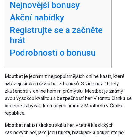
Nejnovější bonusy
Akční nabídky
Registrujte se a začněte
hrát
Podrobnosti o bonusu
Mostbet je jedním z nejpopulárnějších online kasín, které
nabízejí širokou škálu her a bonusů. S více než 10 lety
zkušeností v online herním průmyslu, Mostbet je známý
svou vysokou kvalitou a bezpečností her. V tomto článku se
budeme zabývat dostupnými hrami v Mostbetu v České
republice.
Mostbet nabízí širokou škálu her, včetně klasických
kasínových her, jako jsou ruleta, blackjack a poker, stejně