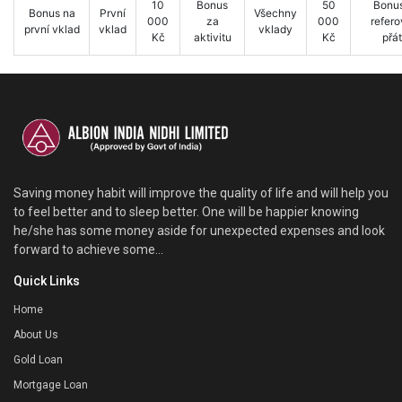
10
Bonus
50
Bonus
Bonus na
První
Všechny
000
za
000
refero
první vklad
vklad
vklady
Kč
aktivitu
Kč
přát
Saving money habit will improve the quality of life and will help you
to feel better and to sleep better. One will be happier knowing
he/she has some money aside for unexpected expenses and look
forward to achieve some...
Quick Links
Home
About Us
Gold Loan
Mortgage Loan