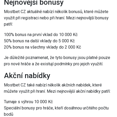
Nejnovější bonusy
Mostbet CZ aktuálně nabízí několik bonusů, které můžete
využít při registraci nebo při hraní. Mezi nejnovější bonusy
patří:
100% bonus na první vklad do 10 000 Kč
50% bonus na další vklady do 5 000 Kč
20% bonus na všechny vklady do 2 000 Kč
Je důležité poznamenat, že tyto bonusy jsou platné pouze
pro nové hráče a že existují podmínky pro jejich využití.
Akční nabídky
Mostbet CZ také nabízí několik akčních nabídek, které
můžete využít při hraní. Mezi nejnovější akční nabídky patří:
Turnaje s výhrou 10 000 Kč
Speciální bonusy pro hráče, kteří dosáhnou určitého počtu
bodů