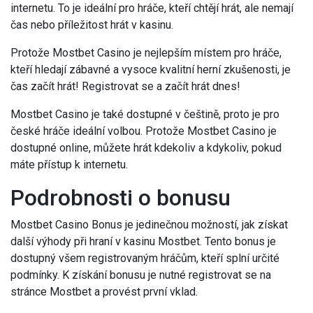
internetu. To je ideální pro hráče, kteří chtějí hrát, ale nemají
čas nebo příležitost hrát v kasinu.
Protože Mostbet Casino je nejlepším místem pro hráče,
kteří hledají zábavné a vysoce kvalitní herní zkušenosti, je
čas začít hrát! Registrovat se a začít hrát dnes!
Mostbet Casino je také dostupné v češtině, proto je pro
české hráče ideální volbou. Protože Mostbet Casino je
dostupné online, můžete hrát kdekoliv a kdykoliv, pokud
máte přístup k internetu.
Podrobnosti o bonusu
Mostbet Casino Bonus je jedinečnou možností, jak získat
další výhody při hraní v kasinu Mostbet. Tento bonus je
dostupný všem registrovaným hráčům, kteří splní určité
podmínky. K získání bonusu je nutné registrovat se na
stránce Mostbet a provést první vklad.