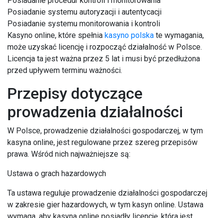
Posiadanie procedur kontroli i monitorowania
Posiadanie systemu autoryzacji i autentycacji
Posiadanie systemu monitorowania i kontroli
Kasyno online, które spełnia
kasyno polska
te wymagania,
może uzyskać licencję i rozpocząć działalność w Polsce.
Licencja ta jest ważna przez 5 lat i musi być przedłużona
przed upływem terminu ważności.
Przepisy dotyczące
prowadzenia działalności
W Polsce, prowadzenie działalności gospodarczej, w tym
kasyna online, jest regulowane przez szereg przepisów
prawa. Wśród nich najważniejsze są:
Ustawa o grach hazardowych
Ta ustawa reguluje prowadzenie działalności gospodarczej
w zakresie gier hazardowych, w tym kasyn online. Ustawa
wymaga, aby kasyna online posiadły licencję, która jest