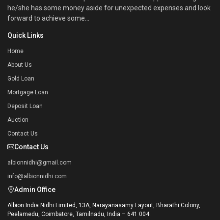
he/she has some money aside for unexpected expenses and look
forward to achieve some...
Quick Links
Home
About Us
Gold Loan
Mortgage Loan
Deposit Loan
Auction
Contact Us
Contact Us
albionnidhi@gmail.com
info@albionnidhi.com
Admin Office
Albion India Nidhi Limited, 13A, Narayanasamy Layout, Bharathi Colony,
Peelamedu, Coimbatore, Tamilnadu, India – 641 004.