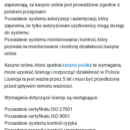
zapewniają, że kasyno online jest prowadzone zgodnie z
polskimi przepisami
Posiadanie systemu autoryzacji i autentycacji, który
zapewnia, że tylko autoryzowani użytkownicy mogą dostęp
do systemu
Posiadanie systemu monitorowania i kontroli, który
pozwala na monitorowanie i kontrolę działalności kasyna
online
Kasyno online, które spełnia
kasyno polska
te wymagania,
może uzyskać licencję i rozpocząć działalność w Polsce.
Licencja ta jest ważna przez 5 lat i musi być przedłużona
przed upływem terminu ważności.
Wymagania dotyczące licencji są następujące:
Posiadanie certyfikatu ISO 27001
Posiadanie certyfikatu ISO 9001
Posiadanie systemu kontroli ryzyka