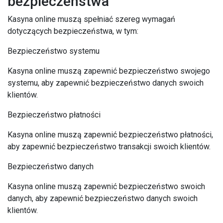
bezpieczeństwa
Kasyna online muszą spełniać szereg wymagań
dotyczących bezpieczeństwa, w tym:
Bezpieczeństwo systemu
Kasyna online muszą zapewnić bezpieczeństwo swojego
systemu, aby zapewnić bezpieczeństwo danych swoich
klientów.
Bezpieczeństwo płatności
Kasyna online muszą zapewnić bezpieczeństwo płatności,
aby zapewnić bezpieczeństwo transakcji swoich klientów.
Bezpieczeństwo danych
Kasyna online muszą zapewnić bezpieczeństwo swoich
danych, aby zapewnić bezpieczeństwo danych swoich
klientów.