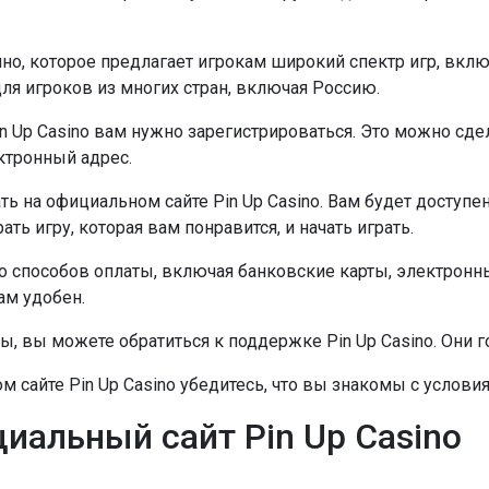
ино, которое предлагает игрокам широкий спектр игр, вклю
для игроков из многих стран, включая Россию.
in Up Casino вам нужно зарегистрироваться. Это можно сде
ктронный адрес.
ь на официальном сайте Pin Up Casino. Вам будет доступе
ть игру, которая вам понравится, и начать играть.
ко способов оплаты, включая банковские карты, электронн
ам удобен.
ы, вы можете обратиться к поддержке Pin Up Casino. Они 
 сайте Pin Up Casino убедитесь, что вы знакомы с услови
иальный сайт Pin Up Casino