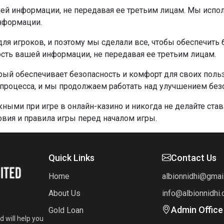
ей информации, не передавая ее третьим лицам. Мы исп
нформации.
ля игроков, и поэтому мы сделали все, чтобы обеспечить 
ть вашей информации, не передавая ее третьим лицам.
торый обеспечивает безопасность и комфорт для своих поль
процесса, и мы продолжаем работать над улучшением безо
ными при игре в онлайн-казино и никогда не делайте ст
вия и правила игры перед началом игры.
Quick Links
Contact Us
Home
albionnidhi@gmai
About Us
info@albionnidhi
Admin Office
Gold Loan
d will help you