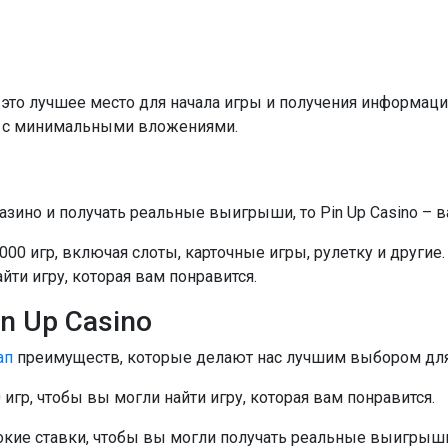
– это лучшее место для начала игры и получения информаци
ь с минимальными вложениями.
казино и получать реальные выигрыши, то Pin Up Casino – 
3000 игр, включая слоты, карточные игры, рулетку и друг
ти игру, которая вам понравится.
n Up Casino
ап
преимуществ, которые делают нас лучшим выбором для
 игр, чтобы вы могли найти игру, которая вам понравится.
окие ставки, чтобы вы могли получать реальные выигрыш