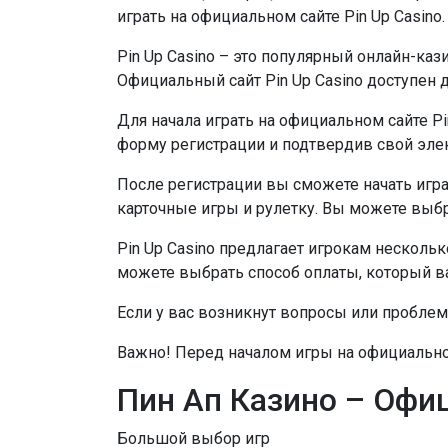
играть на официальном сайте Pin Up Casino.
Pin Up Casino – это популярный онлайн-каз
Официальный сайт Pin Up Casino доступен 
Для начала играть на официальном сайте P
форму регистрации и подтвердив свой эле
После регистрации вы сможете начать играт
карточные игры и рулетку. Вы можете выбра
Pin Up Casino предлагает игрокам несколь
можете выбрать способ оплаты, который в
Если у вас возникнут вопросы или проблем
Важно! Перед началом игры на официальном
Пин Ап Казино – Офиц
Большой выбор игр