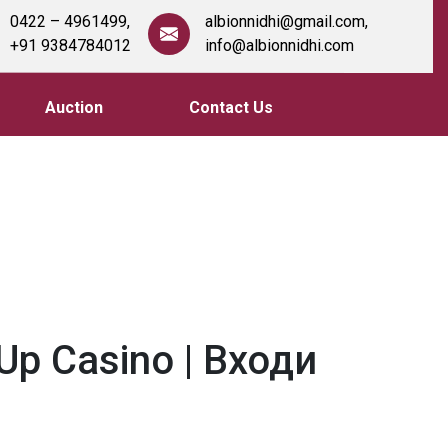
0422 – 4961499,
albionnidhi@gmail.com,
+91 9384784012
info@albionnidhi.com
Auction
Contact Us
p Casino | Входи