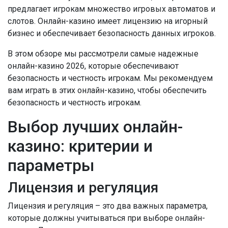
предлагает игрокам множество игровых автоматов и
слотов. Онлайн-казино имеет лицензию на игорный
бизнес и обеспечивает безопасность данных игроков.
В этом обзоре мы рассмотрели самые надежные
онлайн-казино 2026, которые обеспечивают
безопасность и честность игрокам. Мы рекомендуем
вам играть в этих онлайн-казино, чтобы обеспечить
безопасность и честность игрокам.
Выбор лучших онлайн-
казино: критерии и
параметры
Лицензия и регуляция
Лицензия и регуляция – это два важных параметра,
которые должны учитываться при выборе онлайн-