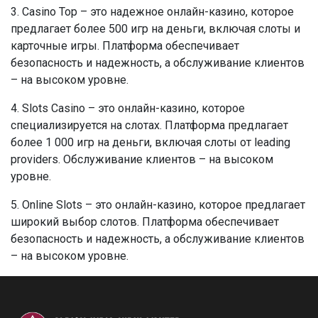
3. Casino Top – это надежное онлайн-казино, которое
предлагает более 500 игр на деньги, включая слоты и
карточные игры. Платформа обеспечивает
безопасность и надежность, а обслуживание клиентов
– на высоком уровне.
4. Slots Casino – это онлайн-казино, которое
специализируется на слотах. Платформа предлагает
более 1 000 игр на деньги, включая слоты от leading
providers. Обслуживание клиентов – на высоком
уровне.
5. Online Slots – это онлайн-казино, которое предлагает
широкий выбор слотов. Платформа обеспечивает
безопасность и надежность, а обслуживание клиентов
– на высоком уровне.