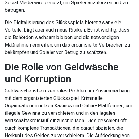
Social Media wird genutzt, um Spieler anzulocken und zu
betrügen.
Die Digitalisierung des Glücksspiels bietet zwar viele
Vorteile, birgt aber auch neue Risiken. Es ist wichtig, dass
die Behörden wachsam bleiben und die notwendigen
Maßnahmen ergreifen, um das organisierte Verbrechen zu
bekämpfen und Spieler vor Betrug zu schützen.
Die Rolle von Geldwäsche
und Korruption
Geldwäsche ist ein zentrales Problem im Zusammenhang
mit dem organisierten Glücksspiel. Kriminelle
Organisationen nutzen Kasinos und Online-Plattformen, um
illegale Gewinne zu verschleiern und in den legalen
Wirtschaftskreislauf einzuschleusen. Dies geschieht oft
durch komplexe Transaktionen, die darauf abzielen, die
Herkunft des Geldes zu verschleiern. Die Aufdeckung von