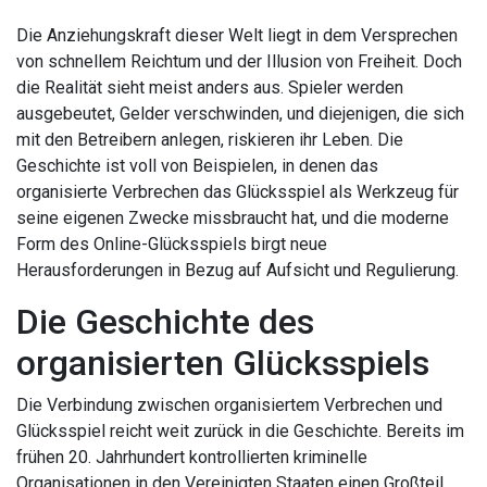
Die Anziehungskraft dieser Welt liegt in dem Versprechen
von schnellem Reichtum und der Illusion von Freiheit. Doch
die Realität sieht meist anders aus. Spieler werden
ausgebeutet, Gelder verschwinden, und diejenigen, die sich
mit den Betreibern anlegen, riskieren ihr Leben. Die
Geschichte ist voll von Beispielen, in denen das
organisierte Verbrechen das Glücksspiel als Werkzeug für
seine eigenen Zwecke missbraucht hat, und die moderne
Form des Online-Glücksspiels birgt neue
Herausforderungen in Bezug auf Aufsicht und Regulierung.
Die Geschichte des
organisierten Glücksspiels
Die Verbindung zwischen organisiertem Verbrechen und
Glücksspiel reicht weit zurück in die Geschichte. Bereits im
frühen 20. Jahrhundert kontrollierten kriminelle
Organisationen in den Vereinigten Staaten einen Großteil