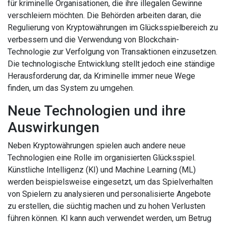
für kriminelle Organisationen, die ihre illegalen Gewinne
verschleiern möchten. Die Behörden arbeiten daran, die
Regulierung von Kryptowährungen im Glücksspielbereich zu
verbessern und die Verwendung von Blockchain-
Technologie zur Verfolgung von Transaktionen einzusetzen.
Die technologische Entwicklung stellt jedoch eine ständige
Herausforderung dar, da Kriminelle immer neue Wege
finden, um das System zu umgehen.
Neue Technologien und ihre
Auswirkungen
Neben Kryptowährungen spielen auch andere neue
Technologien eine Rolle im organisierten Glücksspiel.
Künstliche Intelligenz (KI) und Machine Learning (ML)
werden beispielsweise eingesetzt, um das Spielverhalten
von Spielern zu analysieren und personalisierte Angebote
zu erstellen, die süchtig machen und zu hohen Verlusten
führen können. KI kann auch verwendet werden, um Betrug