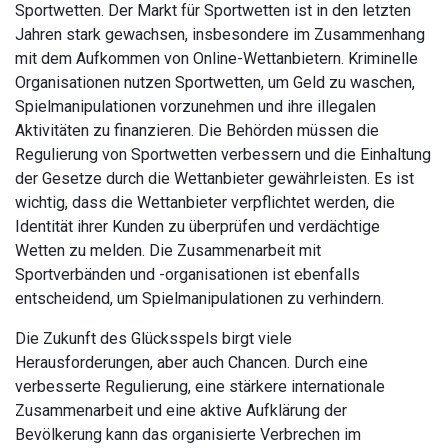
Sportwetten. Der Markt für Sportwetten ist in den letzten
Jahren stark gewachsen, insbesondere im Zusammenhang
mit dem Aufkommen von Online-Wettanbietern. Kriminelle
Organisationen nutzen Sportwetten, um Geld zu waschen,
Spielmanipulationen vorzunehmen und ihre illegalen
Aktivitäten zu finanzieren. Die Behörden müssen die
Regulierung von Sportwetten verbessern und die Einhaltung
der Gesetze durch die Wettanbieter gewährleisten. Es ist
wichtig, dass die Wettanbieter verpflichtet werden, die
Identität ihrer Kunden zu überprüfen und verdächtige
Wetten zu melden. Die Zusammenarbeit mit
Sportverbänden und -organisationen ist ebenfalls
entscheidend, um Spielmanipulationen zu verhindern.
Die Zukunft des Glücksspels birgt viele
Herausforderungen, aber auch Chancen. Durch eine
verbesserte Regulierung, eine stärkere internationale
Zusammenarbeit und eine aktive Aufklärung der
Bevölkerung kann das organisierte Verbrechen im