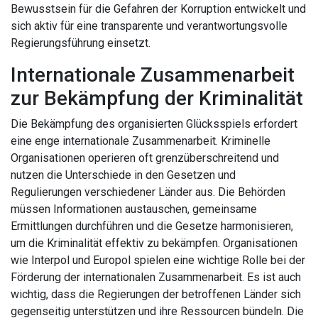
Bewusstsein für die Gefahren der Korruption entwickelt und
sich aktiv für eine transparente und verantwortungsvolle
Regierungsführung einsetzt.
Internationale Zusammenarbeit
zur Bekämpfung der Kriminalität
Die Bekämpfung des organisierten Glücksspiels erfordert
eine enge internationale Zusammenarbeit. Kriminelle
Organisationen operieren oft grenzüberschreitend und
nutzen die Unterschiede in den Gesetzen und
Regulierungen verschiedener Länder aus. Die Behörden
müssen Informationen austauschen, gemeinsame
Ermittlungen durchführen und die Gesetze harmonisieren,
um die Kriminalität effektiv zu bekämpfen. Organisationen
wie Interpol und Europol spielen eine wichtige Rolle bei der
Förderung der internationalen Zusammenarbeit. Es ist auch
wichtig, dass die Regierungen der betroffenen Länder sich
gegenseitig unterstützen und ihre Ressourcen bündeln. Die