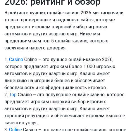
2026: рейтинг и обзор
В рейтинге лучших онлайн-казино 2026 мы включили
только проверенные и надежные сайты, которые
предлагают игрокам широкий выбор игровых
автоматов и других азартных игр. Ниже мы
представим вам топ-5 онлайн-казино, которые
заслужили нашего доверия.
1.
Casino
Online – это лучшее онлайн-казино 2026,
которое предлагает игрокам более 1 000 игровых
автоматов и других азартных игр. Казино имеет
лицензию на игорный бизнес и обеспечивает
безопасность и конфиденциальность игроков.
2.
Top
Casino – это популярное онлайн-казино, которое
предлагает игрокам широкий выбор игровых
автоматов и других азартных игр. Казино имеет
хороший репутацию и обеспечивает игрокам высокое
качество услуг.
3.
Online
Casino – это надежное онлайн-казино, которое