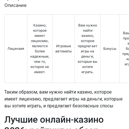
Описание
Казино,
Вам нужно
которое
найти
Ва
имеет
казино,
про
лицензию,
которое
является
Игровые
предлагает
Лицензия
Бонусы
б
более
автоматы
игры на
пре
надежным,
деньги,
к
чем то,
которые вы
иг
которое не
хотите
имеет.
играть.
Таким образом, вам нужно найти казино, которое
имеет лицензию, предлагает игры на деньги, которые
вы хотите играть, и предлагает безопасные спосы
Лучшие онлайн-казино