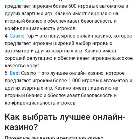
предлагает игрокам более 500 игровых автоматов и
других азартных игр. Казино имеет лицензию на
игорный бизнес и обеспечивает безопасность и
конфиденциальность игроков.
4.
Casino
Top – это популярное онлайн-казино, которое
предлагает игрокам широкий выбор игровых
автоматов и других азартных игр. Казино имеет
хороший репутацию и обеспечивает игрокам высокое
качество услуг.
5.
Best
Casino – это лучшее онлайн-казино, которое
предлагает игрокам более 1 000 игровых автоматов и
других азартных игр. Казино имеет лицензию на
игорный бизнес и обеспечивает безопасность и
конфиденциальность игроков.
Как выбрать лучшее онлайн-
казино?
Проверьте лицензию и репутацию казино.