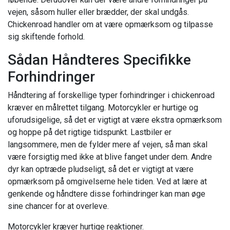
vejen, såsom huller eller brædder, der skal undgås.
Chickenroad handler om at være opmærksom og tilpasse
sig skiftende forhold.
Sådan Håndteres Specifikke
Forhindringer
Håndtering af forskellige typer forhindringer i chickenroad
kræver en målrettet tilgang. Motorcykler er hurtige og
uforudsigelige, så det er vigtigt at være ekstra opmærksom
og hoppe på det rigtige tidspunkt. Lastbiler er
langsommere, men de fylder mere af vejen, så man skal
være forsigtig med ikke at blive fanget under dem. Andre
dyr kan optræde pludseligt, så det er vigtigt at være
opmærksom på omgivelserne hele tiden. Ved at lære at
genkende og håndtere disse forhindringer kan man øge
sine chancer for at overleve.
Motorcykler kræver hurtige reaktioner.