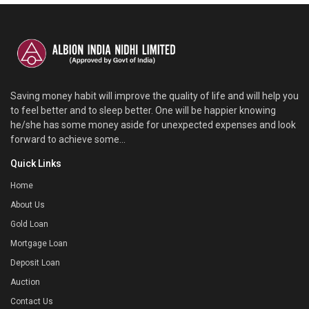
Saving money habit will improve the quality of life and will help you
to feel better and to sleep better. One will be happier knowing
he/she has some money aside for unexpected expenses and look
forward to achieve some...
Quick Links
Home
About Us
Gold Loan
Mortgage Loan
Deposit Loan
Auction
Contact Us