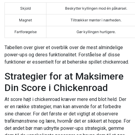
Skjold
Beskytter kyllingen mod én påkørsel.
Magnet
Tiltrækker mønter i nærheden.
Fartforøgelse
Gør kyllingen hurtigere.
Tabellen over giver et overblik over de mest almindelige
power-ups og deres funktionalitet. Forståelse af disse
funktioner er essentielt for at beherske spillet chickenroad.
Strategier for at Maksimere
Din Score i Chickenroad
At score højt i chickenroad kræver mere end blot held. Der
er en række strategier, man kan anvende for at forbedre
sine chancer. For det første er det vigtigt at observere
trafikmønstrene og lære, hvornår det er sikkert at hoppe. For
det andet bør man udnytte power-ups strategisk, gemme