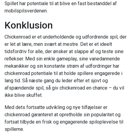
Spillet har potentiale til at blive en fast bestanddel af
mobilspilsverdenen.
Konklusion
Chickenroad er et underholdende og udfordrende spil, der
er let at lære, men svært at mestre. Det er et ideelt
tidsfordriv for alle, der ønsker at slappe af og teste sine
reﬂekser. Med sin enkle gameplay, sine vanedannende
mekanikker og sin konstante strøm af udfordringer har
chickenroad potentiale til at holde spillere engagerede i
lang tid. Så næste gang du leder efter et sjovt og
afspændende spil, så giv chickenroad en chance – du vil
ikke blive skuffet.
Med dets fortsatte udvikling og nye tilføjelser er
chickenroad garanteret at opretholde sin popularitet og
fortsat tilbyde en frisk og engagerende spiloplevelse til
spillerne.