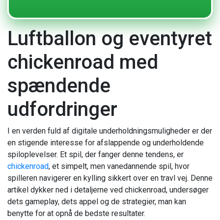
Luftballon og eventyret
chickenroad med
spændende
udfordringer
I en verden fuld af digitale underholdningsmuligheder er der
en stigende interesse for afslappende og underholdende
spiloplevelser. Et spil, der fanger denne tendens, er
chickenroad
, et simpelt, men vanedannende spil, hvor
spilleren navigerer en kylling sikkert over en travl vej. Denne
artikel dykker ned i detaljerne ved chickenroad, undersøger
dets gameplay, dets appel og de strategier, man kan
benytte for at opnå de bedste resultater.