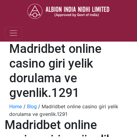
Madridbet online
casino giri yelik
dorulama ve
gvenlik.1291
/
/
Madridbet online casino giri yelik
Home
Blog
dorulama ve gvenlik.1291
Madridbet online