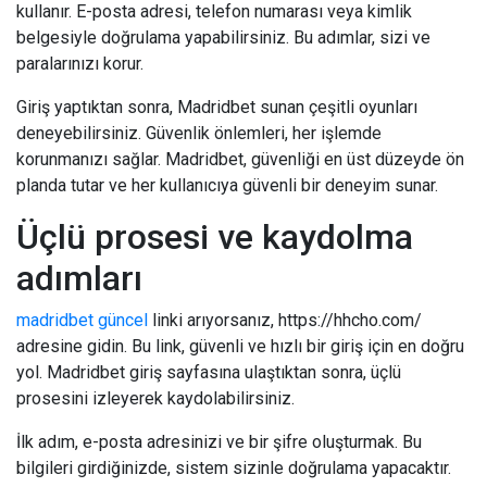
kullanır. E-posta adresi, telefon numarası veya kimlik
belgesiyle doğrulama yapabilirsiniz. Bu adımlar, sizi ve
paralarınızı korur.
Giriş yaptıktan sonra, Madridbet sunan çeşitli oyunları
deneyebilirsiniz. Güvenlik önlemleri, her işlemde
korunmanızı sağlar. Madridbet, güvenliği en üst düzeyde ön
planda tutar ve her kullanıcıya güvenli bir deneyim sunar.
Üçlü prosesi ve kaydolma
adımları
madridbet güncel
linki arıyorsanız, https://hhcho.com/
adresine gidin. Bu link, güvenli ve hızlı bir giriş için en doğru
yol. Madridbet giriş sayfasına ulaştıktan sonra, üçlü
prosesini izleyerek kaydolabilirsiniz.
İlk adım, e-posta adresinizi ve bir şifre oluşturmak. Bu
bilgileri girdiğinizde, sistem sizinle doğrulama yapacaktır.