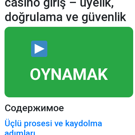
casino giriş – üyelik,
doğrulama ve güvenlik
OYNAMAK
Содержимое
Üçlü prosesi ve kaydolma
adımları