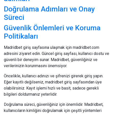
Doğrulama Adımları ve Onay
Süreci
Güvenlik Önlemleri ve Koruma
Politikaları
Madridbet giriş sayfasına ulaşmak için madridbet.com
adresini ziyaret edin. Güncel giriş sayfası, kullanıcı dostu ve
güvenli bir deneyim sunar. Madridbet, güvenliğiniz ve
verilerinizin korunmasını önemsiyor.
Öncelikle, kullanıcı adınızı ve şifrenizi girerek giriş yapın.
Eğer kayıtlı değilseniz, madridbet giriş sayfasından üye
olabilirsiniz. Kayıt işlemi hızlı ve basit, sadece gerekli
bilgileri doldurmanız yeterlidir.
Doğrulama süreci, güvenliğiniz için önemlidir. Madridbet,
kullanıcıların kimliğini doğrulamak için çeşitli yöntemleri