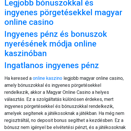
Legjobb bónuszokkal és
ingyenes pörgetésekkel magyar
online casino
Ingyenes pénz és bonuszok
nyerésének módja online
kaszinóban
Ingatlanos ingyenes pénz
Ha keresed a
online kaszino
legjobb magyar online casino,
amely bónuszokkal és ingyenes pörgetésekkel
rendelkezik, akkor a Magyar Online Casino a helyes
választás. Ez a szolgáltatás különösen érdekes, mert
ingyenes pörgetésekkel és bónuszokkal rendelkezik,
amelyek segítenek a játékosoknak a játékban. Ha még nem
regisztráltál, no deposit bonus segíthet a kezdésben. Ez a
bónusz nem igényel be elvétetési pénzt, és a játékosoknak