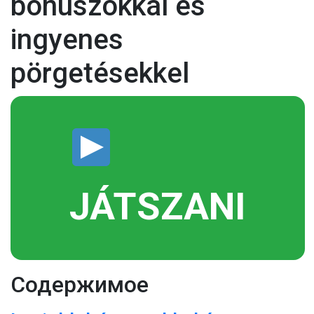
bónuszokkal és
ingyenes
pörgetésekkel
JÁTSZANI
Содержимое