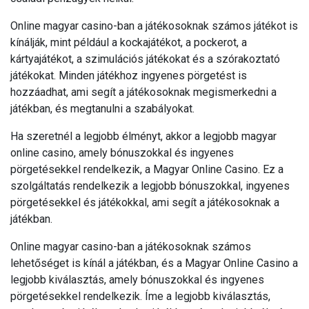
Online magyar casino-ban a játékosoknak számos játékot is
kínálják, mint például a kockajátékot, a pockerot, a
kártyajátékot, a szimulációs játékokat és a szórakoztató
játékokat. Minden játékhoz ingyenes pörgetést is
hozzáadhat, ami segít a játékosoknak megismerkedni a
játékban, és megtanulni a szabályokat.
Ha szeretnél a legjobb élményt, akkor a legjobb magyar
online casino, amely bónuszokkal és ingyenes
pörgetésekkel rendelkezik, a Magyar Online Casino. Ez a
szolgáltatás rendelkezik a legjobb bónuszokkal, ingyenes
pörgetésekkel és játékokkal, ami segít a játékosoknak a
játékban.
Online magyar casino-ban a játékosoknak számos
lehetőséget is kínál a játékban, és a Magyar Online Casino a
legjobb kiválasztás, amely bónuszokkal és ingyenes
pörgetésekkel rendelkezik. Íme a legjobb kiválasztás,