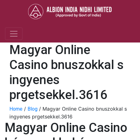
Magyar Online
Casino bnuszokkal s
ingyenes
prgetsekkel.3616
/
/
Magyar Online Casino bnuszokkal s
Home
Blog
ingyenes prgetsekkel.3616
Magyar Online Casino