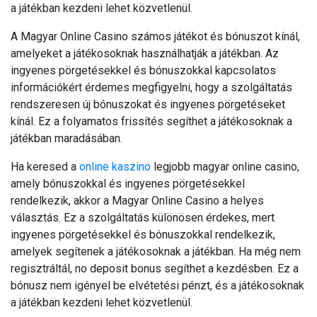
a játékban kezdeni lehet közvetlenül.
A Magyar Online Casino számos játékot és bónuszot kínál,
amelyeket a játékosoknak használhatják a játékban. Az
ingyenes pörgetésekkel és bónuszokkal kapcsolatos
információkért érdemes megfigyelni, hogy a szolgáltatás
rendszeresen új bónuszokat és ingyenes pörgetéseket
kínál. Ez a folyamatos frissítés segíthet a játékosoknak a
játékban maradásában.
Ha keresed a
online kaszino
legjobb magyar online casino,
amely bónuszokkal és ingyenes pörgetésekkel
rendelkezik, akkor a Magyar Online Casino a helyes
választás. Ez a szolgáltatás különösen érdekes, mert
ingyenes pörgetésekkel és bónuszokkal rendelkezik,
amelyek segítenek a játékosoknak a játékban. Ha még nem
regisztráltál, no deposit bonus segíthet a kezdésben. Ez a
bónusz nem igényel be elvétetési pénzt, és a játékosoknak
a játékban kezdeni lehet közvetlenül.