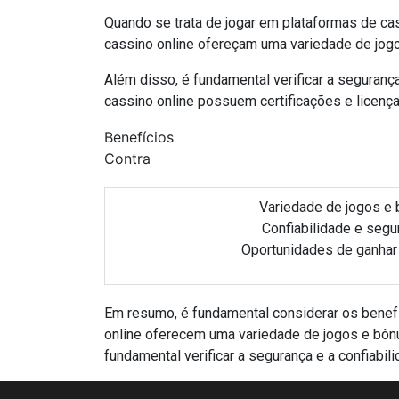
Quando se trata de jogar em plataformas de ca
cassino online ofereçam uma variedade de jogos
Além disso, é fundamental verificar a seguranç
cassino online possuem certificações e licença
Benefícios
Contra
Variedade de jogos e
Confiabilidade e segu
Oportunidades de ganhar 
Em resumo, é fundamental considerar os benefí
online oferecem uma variedade de jogos e bônus
fundamental verificar a segurança e a confiabil