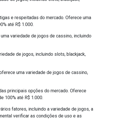
tigas e respeitadas do mercado. Oferece uma
00% até R$ 1.000.
uma variedade de jogos de cassino, incluindo
dade de jogos, incluindo slots, blackjack,
 oferece uma variedade de jogos de cassino,
 das principais opções do mercado. Oferece
 de 100% até R$ 1.000.
ios fatores, incluindo a variedade de jogos, a
mental verificar as condições de uso e as