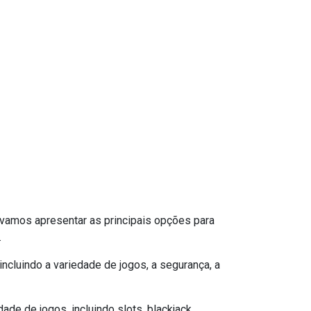
, vamos apresentar as principais opções para
.
ncluindo a variedade de jogos, a segurança, a
e de jogos, incluindo slots, blackjack,