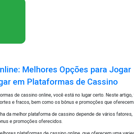
R
nline: Melhores Opções para Jogar
ogar em Plataformas de Cassino
rmas de cassino online, você está no lugar certo. Neste artigo
 fortes e fracos, bem como os bônus e promoções que oferecem
ha da melhor plataforma de cassino depende de vários fatores, i
 bônus e promoções oferecidos.
hores plataformas de cassino online, que oferecem uma variedad