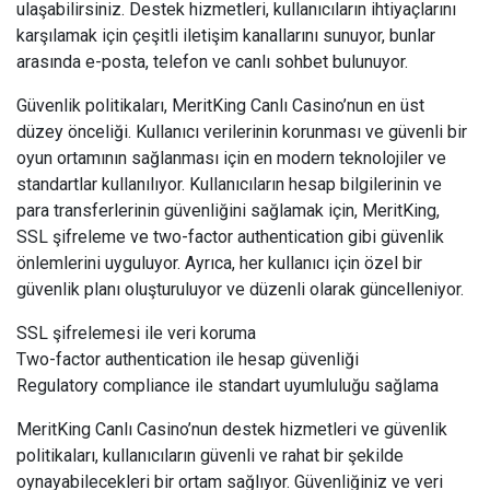
ulaşabilirsiniz. Destek hizmetleri, kullanıcıların ihtiyaçlarını
karşılamak için çeşitli iletişim kanallarını sunuyor, bunlar
arasında e-posta, telefon ve canlı sohbet bulunuyor.
Güvenlik politikaları, MeritKing Canlı Casino’nun en üst
düzey önceliği. Kullanıcı verilerinin korunması ve güvenli bir
oyun ortamının sağlanması için en modern teknolojiler ve
standartlar kullanılıyor. Kullanıcıların hesap bilgilerinin ve
para transferlerinin güvenliğini sağlamak için, MeritKing,
SSL şifreleme ve two-factor authentication gibi güvenlik
önlemlerini uyguluyor. Ayrıca, her kullanıcı için özel bir
güvenlik planı oluşturuluyor ve düzenli olarak güncelleniyor.
SSL şifrelemesi ile veri koruma
Two-factor authentication ile hesap güvenliği
Regulatory compliance ile standart uyumluluğu sağlama
MeritKing Canlı Casino’nun destek hizmetleri ve güvenlik
politikaları, kullanıcıların güvenli ve rahat bir şekilde
oynayabilecekleri bir ortam sağlıyor. Güvenliğiniz ve veri