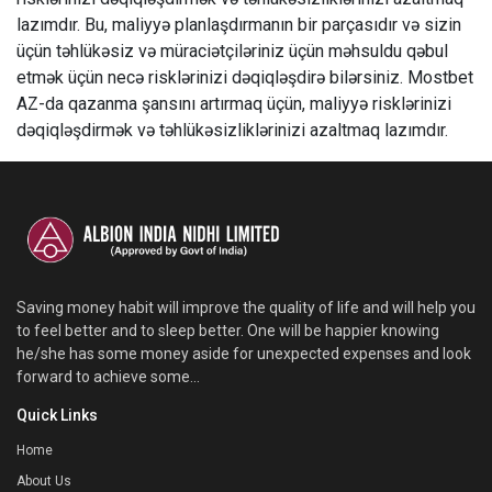
lazımdır. Bu, maliyyə planlaşdırmanın bir parçasıdır və sizin
üçün təhlükəsiz və müraciətçiləriniz üçün məhsuldu qəbul
etmək üçün necə risklərinizi dəqiqləşdirə bilərsiniz. Mostbet
AZ-da qazanma şansını artırmaq üçün, maliyyə risklərinizi
dəqiqləşdirmək və təhlükəsizliklərinizi azaltmaq lazımdır.
Saving money habit will improve the quality of life and will help you
to feel better and to sleep better. One will be happier knowing
he/she has some money aside for unexpected expenses and look
forward to achieve some...
Quick Links
Home
About Us