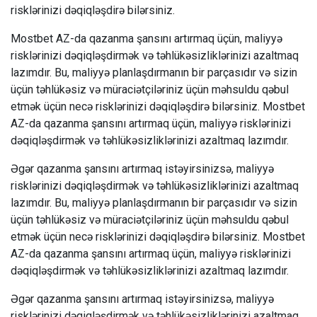
risklərinizi dəqiqləşdirə bilərsiniz.
Mostbet AZ-da qazanma şansını artırmaq üçün, maliyyə
risklərinizi dəqiqləşdirmək və təhlükəsizliklərinizi azaltmaq
lazımdır. Bu, maliyyə planlaşdırmanın bir parçasıdır və sizin
üçün təhlükəsiz və müraciətçiləriniz üçün məhsuldu qəbul
etmək üçün necə risklərinizi dəqiqləşdirə bilərsiniz. Mostbet
AZ-da qazanma şansını artırmaq üçün, maliyyə risklərinizi
dəqiqləşdirmək və təhlükəsizliklərinizi azaltmaq lazımdır.
Əgər qazanma şansını artırmaq istəyirsinizsə, maliyyə
risklərinizi dəqiqləşdirmək və təhlükəsizliklərinizi azaltmaq
lazımdır. Bu, maliyyə planlaşdırmanın bir parçasıdır və sizin
üçün təhlükəsiz və müraciətçiləriniz üçün məhsuldu qəbul
etmək üçün necə risklərinizi dəqiqləşdirə bilərsiniz. Mostbet
AZ-da qazanma şansını artırmaq üçün, maliyyə risklərinizi
dəqiqləşdirmək və təhlükəsizliklərinizi azaltmaq lazımdır.
Əgər qazanma şansını artırmaq istəyirsinizsə, maliyyə
risklərinizi dəqiqləşdirmək və təhlükəsizliklərinizi azaltmaq