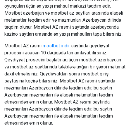
oyunçuları üçün ən yaxşı məhsul mərkəzi təqdim edir.
Mostbet azerbaijan və mostbet az saytları arasında əlaqəli
məlumatlar təqdim edir və məzmunları Azerbaycan dilində
təqdim olunur. Mostbet AZ rəsmi saytında azerbaycanda
kazino saytları arasında ən yaxşı məhsulları tapa bilərsiniz.
Mostbet AZ rəsmi
mostbet indir
saytında qeydiyyat
prosesini əsasən 10 dəqiqədə tamamlayabilirsiniz.
Qeydiyyat prosesini başlatmaq üçün mostbet azerbaycan
və mostbet az saytlarında tələblərə uyğun bir şəxsi məlumat
daxil etməlisiniz. Qeydiyyatdan sonra mostbet giriş
sayfasına keçirə bilərsiniz. Mostbet AZ rəsmi saytında
məzmunları Azerbaycan dilində təqdim edir, bu saytın
Azerbaycan məzmunları ilə əlaqəli məlumatları təqdim
etməsindən əmin olunur. Mostbet AZ rəsmi saytında
məzmunları Azerbaycan dilində təqdim edir, bu saytın
Azerbaycan məzmunları ilə əlaqəli məlumatları təqdim
etməsindən əmin olunur.