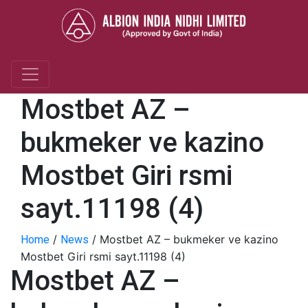
Mostbet AZ –
bukmeker ve kazino
Mostbet Giri rsmi
sayt.11198 (4)
/
/
Mostbet AZ – bukmeker ve kazino
Home
News
Mostbet Giri rsmi sayt.11198 (4)
Mostbet AZ –