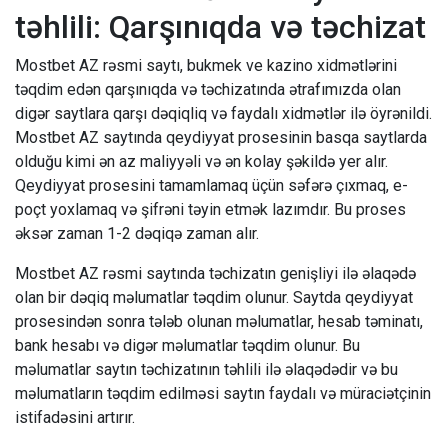
təhlili: Qarşınıqda və təchizat
Mostbet AZ rəsmi saytı, bukmek ve kazino xidmətlərini
təqdim edən qarşınıqda və təchizatında ətrafımızda olan
digər saytlara qarşı dəqiqliq və faydalı xidmətlər ilə öyrənildi.
Mostbet AZ saytında qeydiyyat prosesinin basqa saytlarda
olduğu kimi ən az maliyyəli və ən kolay şəkildə yer alır.
Qeydiyyat prosesini tamamlamaq üçün səfərə çıxmaq, e-
poçt yoxlamaq və şifrəni təyin etmək lazımdır. Bu proses
əksər zaman 1-2 dəqiqə zaman alır.
Mostbet AZ rəsmi saytında təchizatın genişliyi ilə əlaqədə
olan bir dəqiq məlumatlar təqdim olunur. Saytda qeydiyyat
prosesindən sonra tələb olunan məlumatlar, hesab təminatı,
bank hesabı və digər məlumatlar təqdim olunur. Bu
məlumatlar saytın təchizatının təhlili ilə əlaqədədir və bu
məlumatların təqdim edilməsi saytın faydalı və müraciətçinin
istifadəsini artırır.