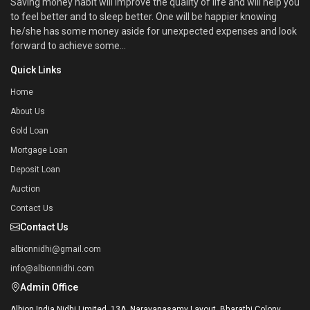
Saving money habit will improve the quality of life and will help you
to feel better and to sleep better. One will be happier knowing
he/she has some money aside for unexpected expenses and look
forward to achieve some...
Quick Links
Home
About Us
Gold Loan
Mortgage Loan
Deposit Loan
Auction
Contact Us
Contact Us
albionnidhi@gmail.com
info@albionnidhi.com
Admin Office
Albion India Nidhi Limited, 13A, Narayanasamy Layout, Bharathi Colony,