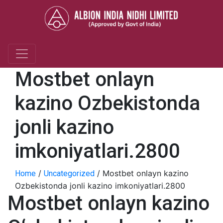
Mostbet onlayn
kazino Ozbekistonda
jonli kazino
imkoniyatlari.2800
/
/
Mostbet onlayn kazino
Home
Uncategorized
Ozbekistonda jonli kazino imkoniyatlari.2800
Mostbet onlayn kazino