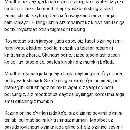
Mostbet uz saytiga kirish uchun sizning kompyuterida yoki
mobil qurilmasida mostbet apk yuklab olishingiz shart
emas, chunki saytning barcha funksiyalari brauzer orqali
ham ishlaydi. Buning uchun siz mostbet uz kirish sahifasiga
borib, ro‘yxatdan o‘tish tugmasini bosing.
Ro‘yxatdan o‘tish jarayoni juda oson, siz faqat o‘zining ismi,
familiyasi, elektron pochta manzili va telefon raqamini
kiritishingiz kerak. Shundan so‘ng, sizga tasdiqlash xabari
keladi, uni tasdiqlab, saytga kirishingiz mumkin bo‘ladi.
Mostbet o‘ynash juda qulay, chunki saytning interfeysi juda
oddiy va tushunarli. Siz o‘zining sevimli o‘yinini tanlab, pul
mablag‘ini kiritishingiz mumkin. Agar siz yangi o‘yinchi
bo‘lsangiz, siz mostbet uz saytida joylangan ko‘rsatmalarga
amal qilishingiz mumkin.
Kazino online o‘yinlari juda ko‘p, siz o‘zining sevimli o‘yinini
tanlab, pul mablag‘ini kiritishingiz mumkin. Mostbet uz
saytida joylangan o‘yinlar juda xilma-xil, siz o‘zining sevimli