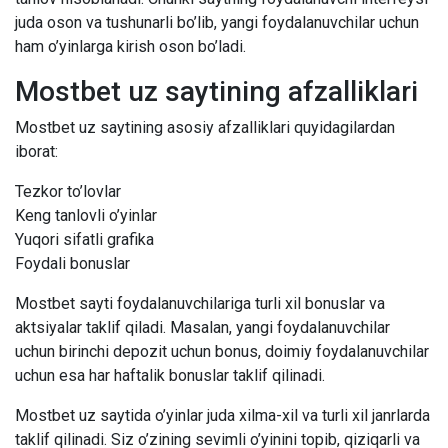
juda oson va tushunarli bo’lib, yangi foydalanuvchilar uchun
ham o’yinlarga kirish oson bo’ladi.
Mostbet uz saytining afzalliklari
Mostbet uz saytining asosiy afzalliklari quyidagilardan
iborat:
Tezkor to’lovlar
Keng tanlovli o’yinlar
Yuqori sifatli grafika
Foydali bonuslar
Mostbet sayti foydalanuvchilariga turli xil bonuslar va
aktsiyalar taklif qiladi. Masalan, yangi foydalanuvchilar
uchun birinchi depozit uchun bonus, doimiy foydalanuvchilar
uchun esa har haftalik bonuslar taklif qilinadi.
Mostbet uz saytida o’yinlar juda xilma-xil va turli xil janrlarda
taklif qilinadi. Siz o’zining sevimli o’yinini topib, qiziqarli va