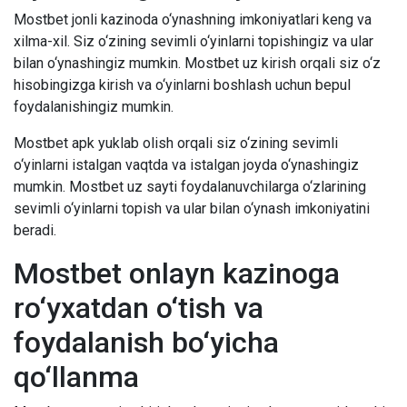
Mostbet jonli kazinoda o‘ynashning imkoniyatlari keng va
xilma-xil. Siz o‘zining sevimli o‘yinlarni topishingiz va ular
bilan o‘ynashingiz mumkin. Mostbet uz kirish orqali siz o‘z
hisobingizga kirish va o‘yinlarni boshlash uchun bepul
foydalanishingiz mumkin.
Mostbet apk yuklab olish orqali siz o‘zining sevimli
o‘yinlarni istalgan vaqtda va istalgan joyda o‘ynashingiz
mumkin. Mostbet uz sayti foydalanuvchilarga o‘zlarining
sevimli o‘yinlarni topish va ular bilan o‘ynash imkoniyatini
beradi.
Mostbet onlayn kazinoga
ro‘yxatdan o‘tish va
foydalanish bo‘yicha
qo‘llanma