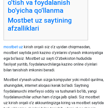
o‘tish va foydalanish
bo‘yicha qo‘llanma
Mostbet uz saytining
afzalliklari
mostbet uz
kirish orqali siz o’z uyidan chiqrmasdan,
mostbet saytida jonli kazino o’yinlarini o’ynash imkoniyatiga
ega bo’lasiz. Mostbet uz sayti O’zbekiston hududida
faoliyat yuritib, foydalanuvchilarga kazino online o’yinlari
bilan tanishish imkonini beradi.
Mostbet o’ynash uchun sizga kompyuter yoki mobil qurilma,
shuningdek, internet aloqasi kerak bo’ladi. Saytning
foydalanuvchi interfeysi oddiy va tushunarli bo’lib, yangi
foydalanuvchilar uchun ham o’ziga jalb qiladi. Siz mostbet
uz kirish orqali o’z akkountingizga kiring va mostbet saytida