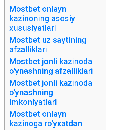
Mostbet onlayn
kazinoning asosiy
xususiyatlari
Mostbet uz saytining
afzalliklari
Mostbet jonli kazinoda
o‘ynashning afzalliklari
Mostbet jonli kazinoda
o‘ynashning
imkoniyatlari
Mostbet onlayn
kazinoga ro‘yxatdan