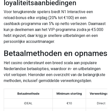
loyaliteitsaanbiedingen
Voor terugkerende spelers biedt N1 Interactive een
reload‑bonus elke vrijdag (20% tot €100) en een
cashback‑programma van 5% op netto verliezen. Daarnaast
kun je deelnemen aan het VIP‑programma zodra je €5.000
hebt ingezet; daar krijg je snellere uitbetalingen en een
persoonlijke accountmanager.
Betaalmethoden en opnames
Het casino ondersteunt een breed scala aan populaire
Nederlandse betaalopties, waardoor in- en uitbetalingen
vlot verlopen. Hieronder een overzicht van de belangrijkste
methoden, inclusief gemiddelde verwerkingstijden.
Betaalmethode
Minimum storting
Verwerkingsti
iDEAL
€10
Direct