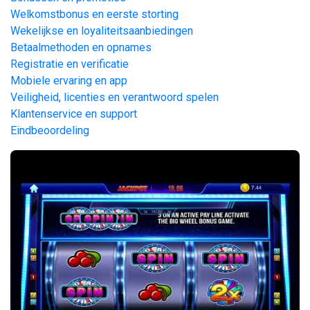
Welkomstbonus en eerste storting
Wekelijkse en loyaliteitsaanbiedingen
Betaalmethoden en opnames
Registratie en verificatie
Mobiele ervaring en app
Veiligheid, licenties en verantwoord spelen
Klantenservice en support
Eindbeoordeling