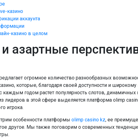
ре
ive-казино
фикации аккаунта
информации
нлайн-казино в целом
и азартные перспективы
едлагает огромное количество разнообразных возможнос
азино, которые, благодаря своей доступности и широкому
, с каждым годом растет популярность слотов, динамичны
 лидеров в этой сфере выделяется платформа olimp casi
го игрока.
мотрим особенности платформы
olimp casino kz
, ее преимущ
ое другое. Мы также поговорим о современных тенденциях
гры.