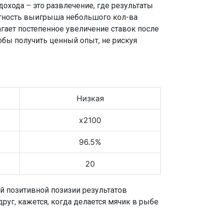
дохода – это развлечение, где результаты
оятность выигрыша небольшого кол-ва
агает постепенное увеличение ставок после
обы получить ценный опыт, не рискуя
Низкая
x2100
96.5%
20
й позитивной позизии результатов
руг, кажется, когда делается мячик в рыбе