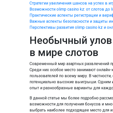
Стратегии увеличения шансов на успех в иг
Возможности olimp casino kz: от слотов до l
Практические аспекты регистрации и вери
Важные аспекты безопасности и защиты 
Перспективы развития olimp casino kz и о
Необычный улов 
в мире слотов
Современный мир азартных развлечений пр
Среди них особое место занимают онлайн-к
пользователей по всему миру. В частности
потенциально высокие выигрыши. Одним из
опыт и разнообразные варианты для каждо
В данной статье мы более подробно расс
возможности для получения бонусов и мног
выбрать наиболее подходящее место для и