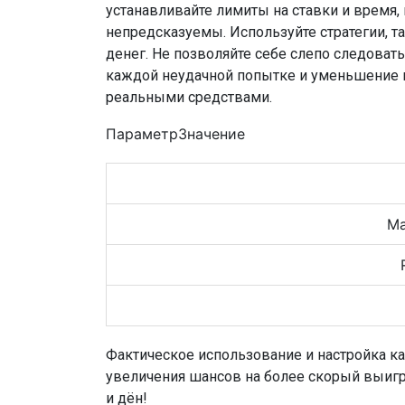
устанавливайте лимиты на ставки и время, 
непредсказуемы. Используйте стратегии, 
денег. Не позволяйте себе слепо следоват
каждой неудачной попытке и уменьшение п
реальными средствами.
ПараметрЗначение
Ма
Фактическое использование и настройка ка
увеличения шансов на более скорый выигры
и дён!