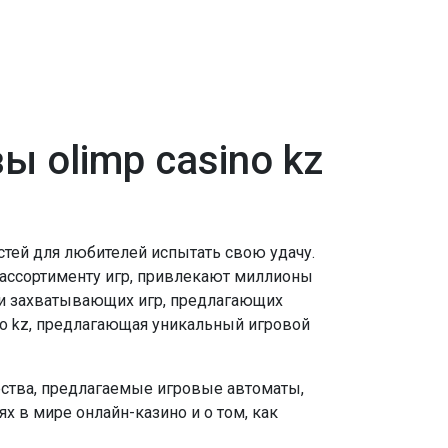
 olimp casino kz
тей для любителей испытать свою удачу.
 ассортименту игр, привлекают миллионы
х и захватывающих игр, предлагающих
no kz, предлагающая уникальный игровой
ества, предлагаемые игровые автоматы,
 в мире онлайн-казино и о том, как