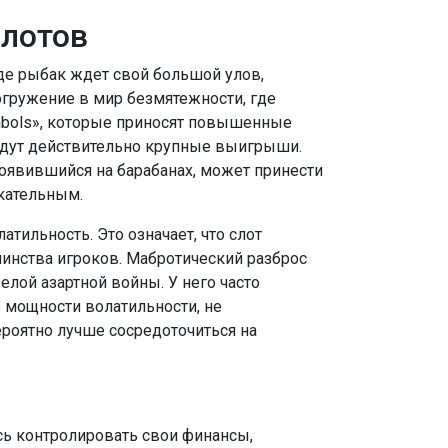
слотов
де рыбак ждет свой большой улов,
огружение в мир безмятежности, где
mbols», которые приносят повышенные
ждут действительно крупные выигрыши.
появившийся на барабанах, может принести
кательным.
тильность. Это означает, что слот
шинства игроков. Мабротический разброс
лой азартной войны. У него часто
 мощности волатильности, не
ероятно лучше сосредоточиться на
сь контролировать свои финансы,