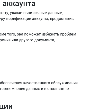
 аккаунта
нкету, указав свои личные данные,
ру верификации аккаунта, предоставив
ме того, она поможет избежать проблем
ения или другого документа,
 обеспечения качественного обслуживания
отовки мнения данных и выполните те
ции