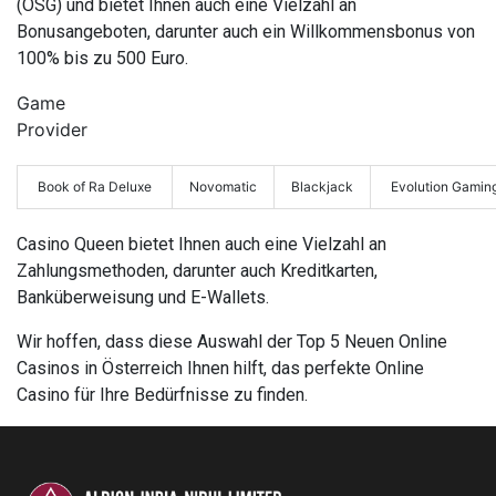
(ÖSG) und bietet Ihnen auch eine Vielzahl an
Bonusangeboten, darunter auch ein Willkommensbonus von
100% bis zu 500 Euro.
Game
Provider
Book of Ra Deluxe
Novomatic
Blackjack
Evolution Gamin
Casino Queen bietet Ihnen auch eine Vielzahl an
Zahlungsmethoden, darunter auch Kreditkarten,
Banküberweisung und E-Wallets.
Wir hoffen, dass diese Auswahl der Top 5 Neuen Online
Casinos in Österreich Ihnen hilft, das perfekte Online
Casino für Ihre Bedürfnisse zu finden.