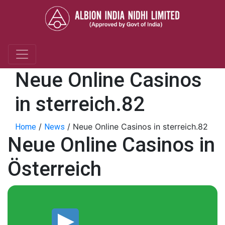
Neue Online Casinos
in sterreich.82
/
/
Neue Online Casinos in sterreich.82
Home
News
Neue Online Casinos in
Österreich