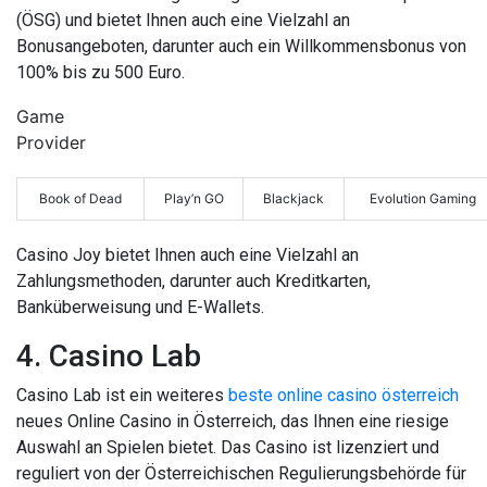
(ÖSG) und bietet Ihnen auch eine Vielzahl an
Bonusangeboten, darunter auch ein Willkommensbonus von
100% bis zu 500 Euro.
Game
Provider
Book of Dead
Play’n GO
Blackjack
Evolution Gaming
Casino Joy bietet Ihnen auch eine Vielzahl an
Zahlungsmethoden, darunter auch Kreditkarten,
Banküberweisung und E-Wallets.
4. Casino Lab
Casino Lab ist ein weiteres
beste online casino österreich
neues Online Casino in Österreich, das Ihnen eine riesige
Auswahl an Spielen bietet. Das Casino ist lizenziert und
reguliert von der Österreichischen Regulierungsbehörde für