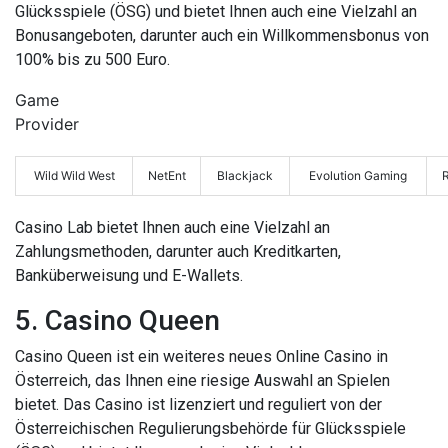
Glücksspiele (ÖSG) und bietet Ihnen auch eine Vielzahl an
Bonusangeboten, darunter auch ein Willkommensbonus von
100% bis zu 500 Euro.
Game
Provider
Wild Wild West
NetEnt
Blackjack
Evolution Gaming
R
Casino Lab bietet Ihnen auch eine Vielzahl an
Zahlungsmethoden, darunter auch Kreditkarten,
Banküberweisung und E-Wallets.
5. Casino Queen
Casino Queen ist ein weiteres neues Online Casino in
Österreich, das Ihnen eine riesige Auswahl an Spielen
bietet. Das Casino ist lizenziert und reguliert von der
Österreichischen Regulierungsbehörde für Glücksspiele