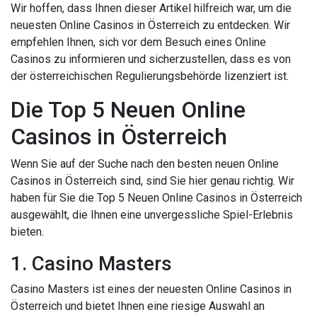
Wir hoffen, dass Ihnen dieser Artikel hilfreich war, um die
neuesten Online Casinos in Österreich zu entdecken. Wir
empfehlen Ihnen, sich vor dem Besuch eines Online
Casinos zu informieren und sicherzustellen, dass es von
der österreichischen Regulierungsbehörde lizenziert ist.
Die Top 5 Neuen Online
Casinos in Österreich
Wenn Sie auf der Suche nach den besten neuen Online
Casinos in Österreich sind, sind Sie hier genau richtig. Wir
haben für Sie die Top 5 Neuen Online Casinos in Österreich
ausgewählt, die Ihnen eine unvergessliche Spiel-Erlebnis
bieten.
1. Casino Masters
Casino Masters ist eines der neuesten Online Casinos in
Österreich und bietet Ihnen eine riesige Auswahl an