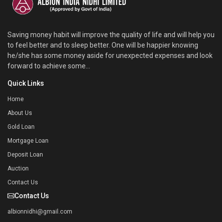
Saving money habit will improve the quality of life and will help you
to feel better and to sleep better. One will be happier knowing
he/she has some money aside for unexpected expenses and look
forward to achieve some...
Quick Links
Home
About Us
Gold Loan
Mortgage Loan
Deposit Loan
Auction
Contact Us
Contact Us
albionnidhi@gmail.com