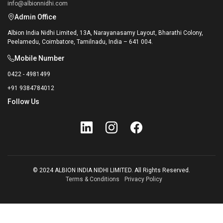
info@albionnidhi.com
Admin Office
Albion India Nidhi Limited, 13A, Narayanasamy Layout, Bharathi Colony,
Peelamedu, Coimbatore, Tamilnadu, India – 641 004.
Mobile Number
0422 - 4981499
+91 9384784012
Follow Us
© 2024 ALBION INDIA NIDHI LIMITED. All Rights Reserved.
Terms & Conditions
Privacy Policy