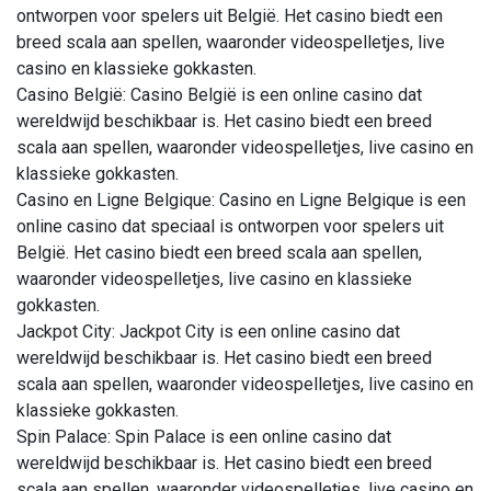
ontworpen voor spelers uit België. Het casino biedt een
breed scala aan spellen, waaronder videospelletjes, live
casino en klassieke gokkasten.
Casino België: Casino België is een online casino dat
wereldwijd beschikbaar is. Het casino biedt een breed
scala aan spellen, waaronder videospelletjes, live casino en
klassieke gokkasten.
Casino en Ligne Belgique: Casino en Ligne Belgique is een
online casino dat speciaal is ontworpen voor spelers uit
België. Het casino biedt een breed scala aan spellen,
waaronder videospelletjes, live casino en klassieke
gokkasten.
Jackpot City: Jackpot City is een online casino dat
wereldwijd beschikbaar is. Het casino biedt een breed
scala aan spellen, waaronder videospelletjes, live casino en
klassieke gokkasten.
Spin Palace: Spin Palace is een online casino dat
wereldwijd beschikbaar is. Het casino biedt een breed
scala aan spellen, waaronder videospelletjes, live casino en