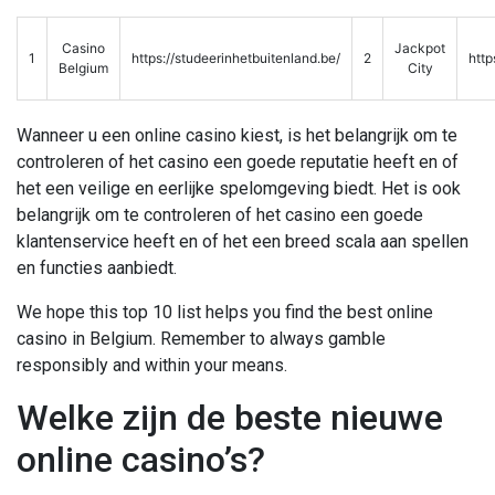
Casino
Jackpot
1
https://studeerinhetbuitenland.be/
2
http
Belgium
City
Wanneer u een online casino kiest, is het belangrijk om te
controleren of het casino een goede reputatie heeft en of
het een veilige en eerlijke spelomgeving biedt. Het is ook
belangrijk om te controleren of het casino een goede
klantenservice heeft en of het een breed scala aan spellen
en functies aanbiedt.
We hope this top 10 list helps you find the best online
casino in Belgium. Remember to always gamble
responsibly and within your means.
Welke zijn de beste nieuwe
online casino’s?