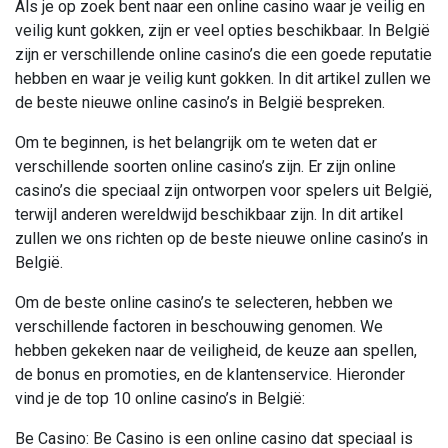
Als je op zoek bent naar een online casino waar je veilig en
veilig kunt gokken, zijn er veel opties beschikbaar. In België
zijn er verschillende online casino’s die een goede reputatie
hebben en waar je veilig kunt gokken. In dit artikel zullen we
de beste nieuwe online casino’s in België bespreken.
Om te beginnen, is het belangrijk om te weten dat er
verschillende soorten online casino’s zijn. Er zijn online
casino’s die speciaal zijn ontworpen voor spelers uit België,
terwijl anderen wereldwijd beschikbaar zijn. In dit artikel
zullen we ons richten op de beste nieuwe online casino’s in
België.
Om de beste online casino’s te selecteren, hebben we
verschillende factoren in beschouwing genomen. We
hebben gekeken naar de veiligheid, de keuze aan spellen,
de bonus en promoties, en de klantenservice. Hieronder
vind je de top 10 online casino’s in België:
Be Casino: Be Casino is een online casino dat speciaal is