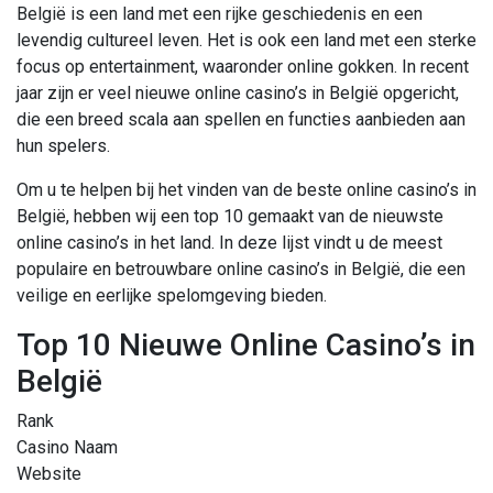
België is een land met een rijke geschiedenis en een
levendig cultureel leven. Het is ook een land met een sterke
focus op entertainment, waaronder online gokken. In recent
jaar zijn er veel nieuwe online casino’s in België opgericht,
die een breed scala aan spellen en functies aanbieden aan
hun spelers.
Om u te helpen bij het vinden van de beste online casino’s in
België, hebben wij een top 10 gemaakt van de nieuwste
online casino’s in het land. In deze lijst vindt u de meest
populaire en betrouwbare online casino’s in België, die een
veilige en eerlijke spelomgeving bieden.
Top 10 Nieuwe Online Casino’s in
België
Rank
Casino Naam
Website