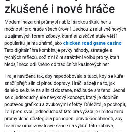
zkušené i nové hráče
Moderní hazardní průmysl nabízí širokou škálu her a
možností pro hráče všech úrovní. Jednou z relativně nových
a zajímavých forem zábavy, která si získává stále větší
popularitu, je hra známá jako
chicken road game casino
.
Tato digitální hra kombinuje prvky náhody, strategie a
rychlých reflexů, což z ní činí atraktivní volbu pro ty, kteří
hledají něco odlišného od tradičních kasinových her.
Hra je navržena tak, aby napodobovala situaci, kdy se kuře
snaží přejít silnici plnou dopravy. Hráči sázejí na to, jak
daleko se kuře na silnici dostane, než bude sraženo. Jedná
se o jednoduchý, ale návykový koncept, který je doplněn
poutavou grafikou a zvukovými efekty. Důležité je pochopit,
že i přes svou jednoduchost tato hra vyžaduje určitou míru
promyšlené strategie a pochopení pravděpodobnosti, aby
hráči maximalizovali své šance na výhru. Tato zábava,