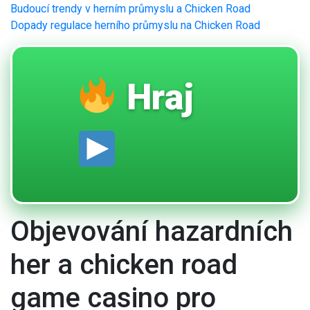
Budoucí trendy v herním průmyslu a Chicken Road
Dopady regulace herního průmyslu na Chicken Road
Hraj
Objevování hazardních
her a chicken road
game casino pro