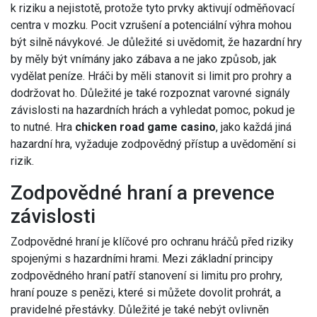
k riziku a nejistotě, protože tyto prvky aktivují odměňovací
centra v mozku. Pocit vzrušení a potenciální výhra mohou
být silně návykové. Je důležité si uvědomit, že hazardní hry
by měly být vnímány jako zábava a ne jako způsob, jak
vydělat peníze. Hráči by měli stanovit si limit pro prohry a
dodržovat ho. Důležité je také rozpoznat varovné signály
závislosti na hazardních hrách a vyhledat pomoc, pokud je
to nutné. Hra
chicken road game casino
, jako každá jiná
hazardní hra, vyžaduje zodpovědný přístup a uvědomění si
rizik.
Zodpovědné hraní a prevence
závislosti
Zodpovědné hraní je klíčové pro ochranu hráčů před riziky
spojenými s hazardními hrami. Mezi základní principy
zodpovědného hraní patří stanovení si limitu pro prohry,
hraní pouze s penězi, které si můžete dovolit prohrát, a
pravidelné přestávky. Důležité je také nebýt ovlivněn