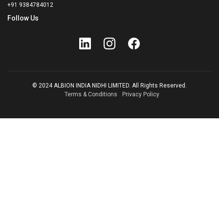
+91 9384784012
Follow Us
© 2024 ALBION INDIA NIDHI LIMITED. All Rights Reserved.
Terms & Conditions
Privacy Policy