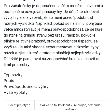
Pro začátečníky je doporučeno začít s menšími sázkami a
postupně si osvojovat principy hry. Je důležité sledovat
vývoj hry a analyzovat, jak se mění pravděpodobnost
různých výsledků. Například, pokud se na silnici pohybuje
velké množství aut, je menší pravděpodobnost, že se kuře
dostane na druhou stranu bez úrazu. Naopak, pokud je
silnice relativně prázdná, pravděpodobnost úspěchu se
zvyšuje. Je také vhodné experimentovat s různými typy
sázek a zjistit, které strategie přinášejí nejlepší výsledky.
Důležité je pamatovat na zodpovědné hraní a stanovit si
limit pro prohry.
Typ sázky
Popis
Pravděpodobnost výhry
Výše výplaty
Počet přejetých
Sázka na to, kolik aut kuře projde, než bude
aut
sraženo.