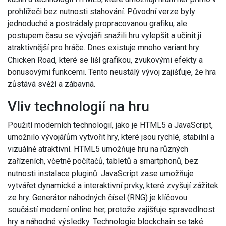
prohlížeči bez nutnosti stahování. Původní verze byly
jednoduché a postrádaly propracovanou grafiku, ale
postupem času se vývojáři snažili hru vylepšit a učinit ji
atraktivnější pro hráče. Dnes existuje mnoho variant hry
Chicken Road, které se liší grafikou, zvukovými efekty a
bonusovými funkcemi. Tento neustálý vývoj zajišťuje, že hra
zůstává svěží a zábavná.
Vliv technologií na hru
Použití moderních technologií, jako je HTML5 a JavaScript,
umožnilo vývojářům vytvořit hry, které jsou rychlé, stabilní a
vizuálně atraktivní. HTML5 umožňuje hru na různých
zařízeních, včetně počítačů, tabletů a smartphonů, bez
nutnosti instalace pluginů. JavaScript zase umožňuje
vytvářet dynamické a interaktivní prvky, které zvyšují zážitek
ze hry. Generátor náhodných čísel (RNG) je klíčovou
součástí moderní online her, protože zajišťuje spravedlnost
hry a náhodné výsledky. Technologie blockchain se také