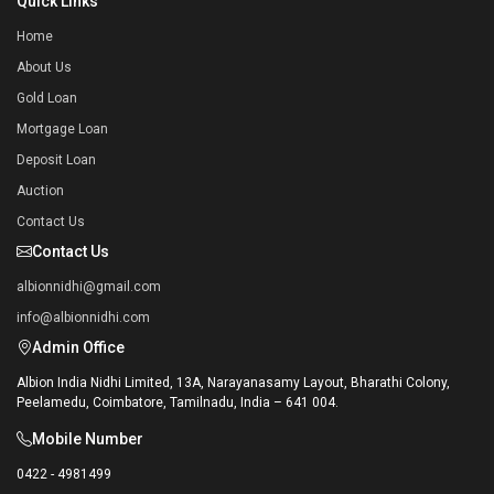
Quick Links
Home
About Us
Gold Loan
Mortgage Loan
Deposit Loan
Auction
Contact Us
Contact Us
albionnidhi@gmail.com
info@albionnidhi.com
Admin Office
Albion India Nidhi Limited, 13A, Narayanasamy Layout, Bharathi Colony,
Peelamedu, Coimbatore, Tamilnadu, India – 641 004.
Mobile Number
0422 - 4981499