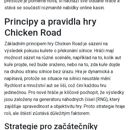
přestože je poměrně nová, si nachází své oddané hráče a
stává se součástí rozmanité nabídky online kasin.
Principy a pravidla hry
Chicken Road
Základním principem hry Chicken Road je sázení na
výsledek pokusu kuřete o překonání silnice. Hráči mají
možnost sázet na různé scénáře, například na to, kolik aut
kuře projde, než bude sraženo, nebo na to, zda kuře dojde
na druhou stranu silnice bez úrazu. Hra je dynamická a
napínavá, protože se situace na silnici neustále mění.
Rychlost a množství aut se liší, což činí každou hru
jedinečnou. Pro nové hráče je klíčové pochopit, že výsledky
jsou založeny na generátoru náhodných čísel (RNG), který
zajišťuje spravedlnost a objektivitu hry. Proto strategie hraje
roli, ale štěstí zůstává důležitým faktorem.
Strategie pro začátečníky