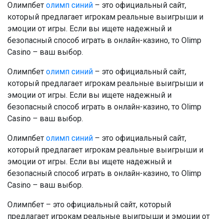
Олимпбет
олимп синий
– это официальный сайт,
который предлагает игрокам реальные выигрыши и
эмоции от игры. Если вы ищете надежный и
безопасный способ играть в онлайн-казино, то Olimp
Casino – ваш выбор.
Олимпбет
олимп синий
– это официальный сайт,
который предлагает игрокам реальные выигрыши и
эмоции от игры. Если вы ищете надежный и
безопасный способ играть в онлайн-казино, то Olimp
Casino – ваш выбор.
Олимпбет
олимп синий
– это официальный сайт,
который предлагает игрокам реальные выигрыши и
эмоции от игры. Если вы ищете надежный и
безопасный способ играть в онлайн-казино, то Olimp
Casino – ваш выбор.
Олимпбет – это официальный сайт, который
предлагает игрокам реальные выигрыши и эмоции от