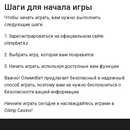
Шаги для начала игры
Чтобы начать играть, вам нужно выполнить
следующие шаги:
1. Зарегистрироваться на официальном сайте
olimpbet.kz.
2. Выбрать игру, которая вам понравится.
3. Начать играть, используя доступные вам функции.
Важно! Олимпбет предлагает безопасный и надежный
способ играть, поэтому вам не нужно беспокоиться о
безопасности вашей информации.
Начните играть сегодня и наслаждайтесь играми в
Olimp Casino!