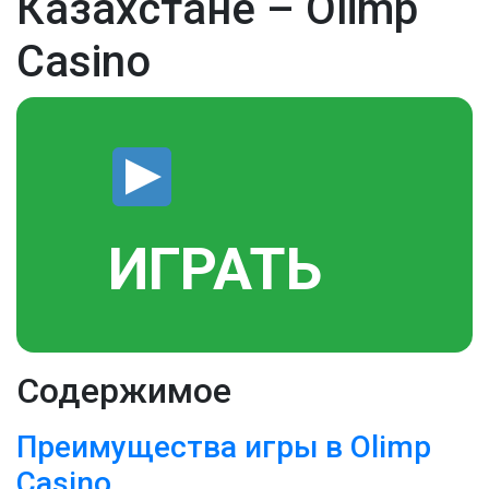
Казахстане – Olimp
Casino
ИГРАТЬ
Содержимое
Преимущества игры в Olimp
Casino