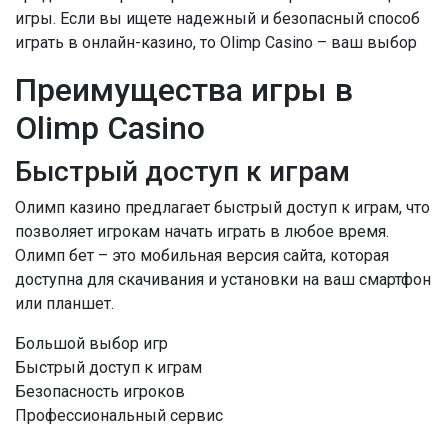
игры. Если вы ищете надежный и безопасный способ
играть в онлайн-казино, то Olimp Casino – ваш выбор
Преимущества игры в
Olimp Casino
Быстрый доступ к играм
Олимп казино предлагает быстрый доступ к играм, что
позволяет игрокам начать играть в любое время.
Олимп бет – это мобильная версия сайта, которая
доступна для скачивания и установки на ваш смартфон
или планшет.
Большой выбор игр
Быстрый доступ к играм
Безопасность игроков
Профессиональный сервис