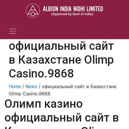
официальный сайт
в Казахстане Olimp
Casino.9868
/
/
официальный сайт в Казахстане
Home
News
Olimp Casino.9868
Олимп казино
официальный сайт в