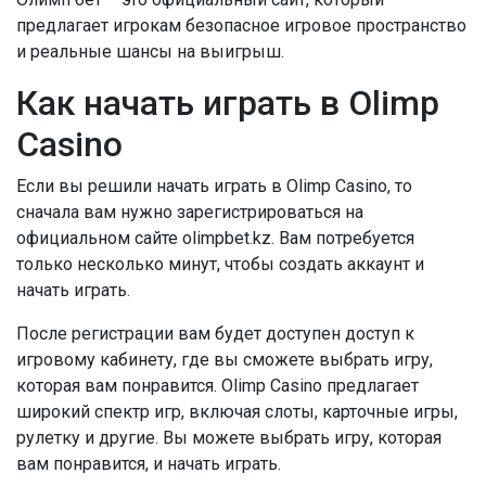
предлагает игрокам безопасное игровое пространство
и реальные шансы на выигрыш.
Как начать играть в Olimp
Casino
Если вы решили начать играть в Olimp Casino, то
сначала вам нужно зарегистрироваться на
официальном сайте olimpbet.kz. Вам потребуется
только несколько минут, чтобы создать аккаунт и
начать играть.
После регистрации вам будет доступен доступ к
игровому кабинету, где вы сможете выбрать игру,
которая вам понравится. Olimp Casino предлагает
широкий спектр игр, включая слоты, карточные игры,
рулетку и другие. Вы можете выбрать игру, которая
вам понравится, и начать играть.