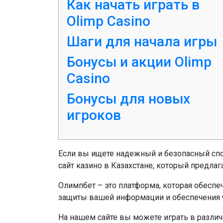
Как начать играть в
Olimp Casino
Шаги для начала игры
Бонусы и акции Olimp
Casino
Бонусы для новых
игроков
Если вы ищете надежный и безопасный спос
сайт казино в Казахстане, который предлаг
Олимпбет – это платформа, которая обесп
защиты вашей информации и обеспечения 
На нашем сайте вы можете играть в различ