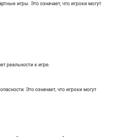
артные игры. Это означает, что игроки могут
т реальности к игре.
асности. Это означает, что игроки могут