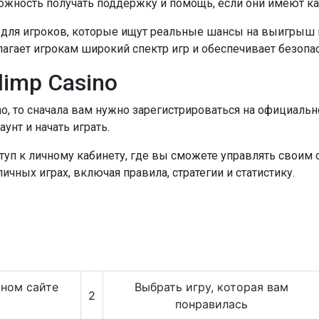
ожность получать поддержку и помощь, если они имеют к
о для игроков, которые ищут реальные шансы на выигрыш 
лагает игрокам широкий спектр игр и обеспечивает безопа
limp Casino
no, то сначала вам нужно зарегистрироваться на официально
унт и начать играть.
туп к личному кабинету, где вы сможете управлять своим 
ичных играх, включая правила, стратегии и статистику.
ьном сайте
Выбрать игру, которая вам
2
понравилась