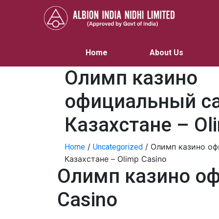
Home
About Us
Олимп казино
официальный са
Казахстане – Ol
/
/
Олимп казино оф
Home
Uncategorized
Казахстане – Olimp Casino
Олимп казино оф
Casino