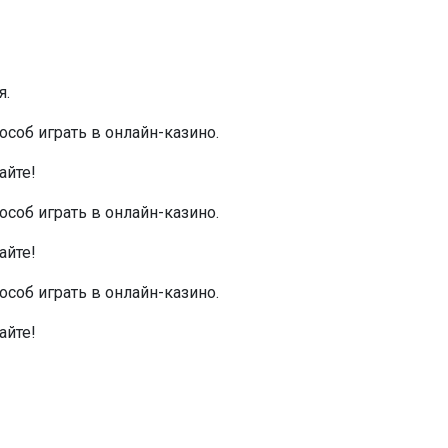
я.
соб играть в онлайн-казино.
айте!
соб играть в онлайн-казино.
айте!
соб играть в онлайн-казино.
айте!