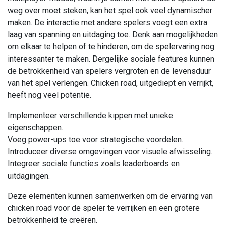
weg over moet steken, kan het spel ook veel dynamischer
maken. De interactie met andere spelers voegt een extra
laag van spanning en uitdaging toe. Denk aan mogelijkheden
om elkaar te helpen of te hinderen, om de spelervaring nog
interessanter te maken. Dergelijke sociale features kunnen
de betrokkenheid van spelers vergroten en de levensduur
van het spel verlengen. Chicken road, uitgediept en verrijkt,
heeft nog veel potentie.
Implementeer verschillende kippen met unieke
eigenschappen.
Voeg power-ups toe voor strategische voordelen.
Introduceer diverse omgevingen voor visuele afwisseling.
Integreer sociale functies zoals leaderboards en
uitdagingen.
Deze elementen kunnen samenwerken om de ervaring van
chicken road voor de speler te verrijken en een grotere
betrokkenheid te creëren.