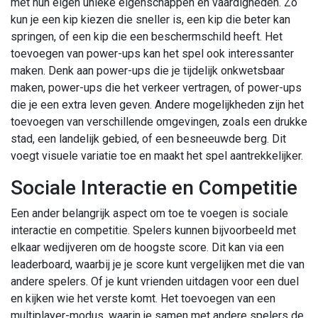
met hun eigen unieke eigenschappen en vaardigheden. Zo
kun je een kip kiezen die sneller is, een kip die beter kan
springen, of een kip die een beschermschild heeft. Het
toevoegen van power-ups kan het spel ook interessanter
maken. Denk aan power-ups die je tijdelijk onkwetsbaar
maken, power-ups die het verkeer vertragen, of power-ups
die je een extra leven geven. Andere mogelijkheden zijn het
toevoegen van verschillende omgevingen, zoals een drukke
stad, een landelijk gebied, of een besneeuwde berg. Dit
voegt visuele variatie toe en maakt het spel aantrekkelijker.
Sociale Interactie en Competitie
Een ander belangrijk aspect om toe te voegen is sociale
interactie en competitie. Spelers kunnen bijvoorbeeld met
elkaar wedijveren om de hoogste score. Dit kan via een
leaderboard, waarbij je je score kunt vergelijken met die van
andere spelers. Of je kunt vrienden uitdagen voor een duel
en kijken wie het verste komt. Het toevoegen van een
multiplayer-modus, waarin je samen met andere spelers de