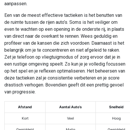
aanpassen.
Een van de meest effectieve tactieken is het benutten van
de ruimte tussen de rijen auto’s. Soms is het veiliger om
even te wachten op een opening in de onderste rij, in plaats
van direct naar de overkant te rennen. Wees geduldig en
profiteer van de kansen die zich voordoen. Daarnaast is het
belangrijk om je te concentreren en niet afgeleid te raken.
Zet je telefoon op vliegtuigmodus of zorg ervoor dat je in
een rustige omgeving speelt. Zo kun je je volledig focussen
op het spel en je reflexen optimaliseren. Het beheersen van
deze tactieken zal je consistentie verbeteren en je score
drastisch verhogen. Bovendien geeft dit een prettig gevoel
van progressie.
Afstand
Aantal Auto’s
Snelheid
Kort
Veel
Hoog
Gemiddeld
Matig
Gemiddeld