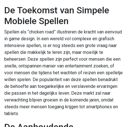
De Toekomst van Simpele
Mobiele Spellen
Spellen als “chicken road” illustreren de kracht van eenvoud
in game design. In een wereld vol complexe en grafisch
intensieve spellen, is er nog steeds een grote vraag naar
spellen die makkelijk te leren zijn, maar moeilijk te
beheersen. Deze spellen zijn perfect voor mensen die een
snelle, ontspannen manier van entertainment zoeken, of
voor mensen die tijdens het wachten of reizen een spelletje
willen spelen. De populariteit van deze spellen benadrukt
de behoefte aan toegankelijke en verslavende ervaringen
die passen in het dagelijks leven. Deze markt zal naar
verwachting blijven groeien in de komende jaren, omdat
steeds meer mensen toegang krijgen tot smartphones en
tablets.
De Aanhoudende