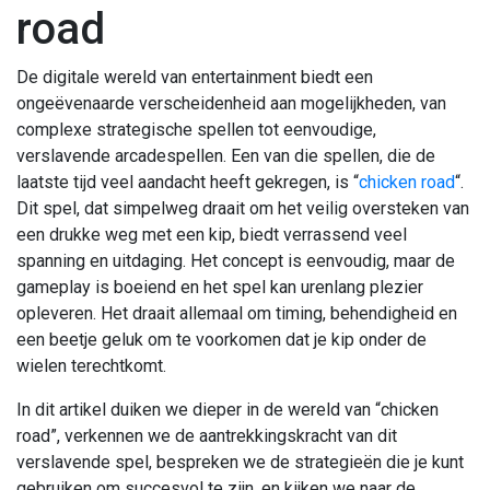
road
De digitale wereld van entertainment biedt een
ongeëvenaarde verscheidenheid aan mogelijkheden, van
complexe strategische spellen tot eenvoudige,
verslavende arcadespellen. Een van die spellen, die de
laatste tijd veel aandacht heeft gekregen, is “
chicken road
“.
Dit spel, dat simpelweg draait om het veilig oversteken van
een drukke weg met een kip, biedt verrassend veel
spanning en uitdaging. Het concept is eenvoudig, maar de
gameplay is boeiend en het spel kan urenlang plezier
opleveren. Het draait allemaal om timing, behendigheid en
een beetje geluk om te voorkomen dat je kip onder de
wielen terechtkomt.
In dit artikel duiken we dieper in de wereld van “chicken
road”, verkennen we de aantrekkingskracht van dit
verslavende spel, bespreken we de strategieën die je kunt
gebruiken om succesvol te zijn, en kijken we naar de