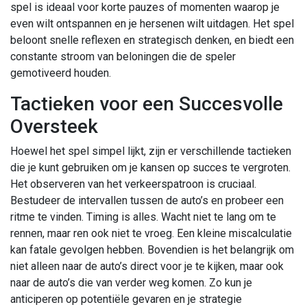
spel is ideaal voor korte pauzes of momenten waarop je
even wilt ontspannen en je hersenen wilt uitdagen. Het spel
beloont snelle reflexen en strategisch denken, en biedt een
constante stroom van beloningen die de speler
gemotiveerd houden.
Tactieken voor een Succesvolle
Oversteek
Hoewel het spel simpel lijkt, zijn er verschillende tactieken
die je kunt gebruiken om je kansen op succes te vergroten.
Het observeren van het verkeerspatroon is cruciaal.
Bestudeer de intervallen tussen de auto’s en probeer een
ritme te vinden. Timing is alles. Wacht niet te lang om te
rennen, maar ren ook niet te vroeg. Een kleine miscalculatie
kan fatale gevolgen hebben. Bovendien is het belangrijk om
niet alleen naar de auto’s direct voor je te kijken, maar ook
naar de auto’s die van verder weg komen. Zo kun je
anticiperen op potentiële gevaren en je strategie