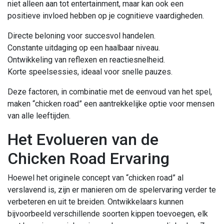
niet alleen aan tot entertainment, maar kan ook een
positieve invloed hebben op je cognitieve vaardigheden.
Directe beloning voor succesvol handelen.
Constante uitdaging op een haalbaar niveau.
Ontwikkeling van reflexen en reactiesnelheid.
Korte speelsessies, ideaal voor snelle pauzes.
Deze factoren, in combinatie met de eenvoud van het spel,
maken “chicken road” een aantrekkelijke optie voor mensen
van alle leeftijden.
Het Evolueren van de
Chicken Road Ervaring
Hoewel het originele concept van “chicken road” al
verslavend is, zijn er manieren om de spelervaring verder te
verbeteren en uit te breiden. Ontwikkelaars kunnen
bijvoorbeeld verschillende soorten kippen toevoegen, elk