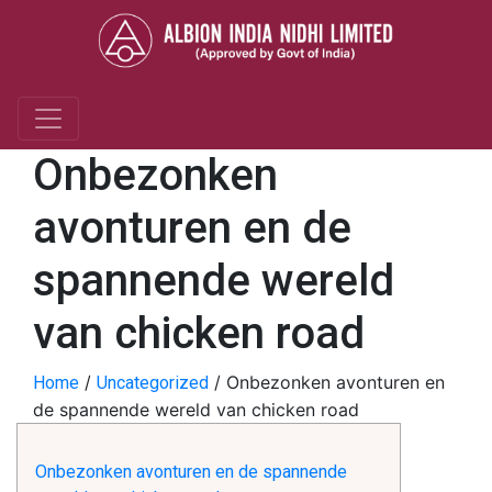
Onbezonken
avonturen en de
spannende wereld
van chicken road
/
/
Onbezonken avonturen en
Home
Uncategorized
de spannende wereld van chicken road
Onbezonken avonturen en de spannende