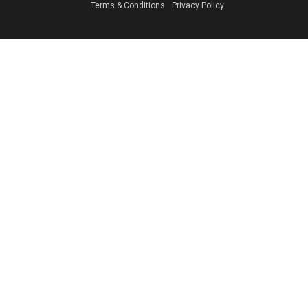
Terms & Conditions
Privacy Policy