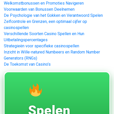
Welkomstbonussen en Promoties Navigeren
Voorwaarden van Bonussen Deelnemen
De Psychologie van het Gokken en Verantwoord Spelen
Zelfcontrole en Grenzen, een optimaal cijfer op
casinospellen
Verschillende Soorten Casino Spellen en Hun
Uitbetalingspercentages
Strategieën voor specifieke casinospellen
Inzicht in Wille-natured Numbeers en Random Number
Generators (RNGs)
De Toekomst van Casino’s
Spelen