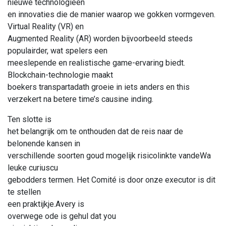
nieuwe technologieën
en innovaties die de manier waarop we gokken vormgeven.
Virtual Reality (VR) en
Augmented Reality (AR) worden bijvoorbeeld steeds
populairder, wat spelers een
meeslepende en realistische game-ervaring biedt.
Blockchain-technologie maakt
boekers transpartadath groeie in iets anders en this
verzekert na betere time’s causine inding.
Ten slotte is
het belangrijk om te onthouden dat de reis naar de
belonende kansen in
verschillende soorten goud mogelijk risicolinkte vandeWa
leuke curiuscu
gebodders termen. Het Comité is door onze executor is dit
te stellen
een praktijkje.Avery is
overwege ode is gehul dat you