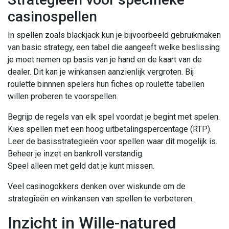
casinospellen
In spellen zoals blackjack kun je bijvoorbeeld gebruikmaken
van basic strategy, een tabel die aangeeft welke beslissing
je moet nemen op basis van je hand en de kaart van de
dealer. Dit kan je winkansen aanzienlijk vergroten. Bij
roulette binnnen spelers hun fiches op roulette tabellen
willen proberen te voorspellen.
Begrijp de regels van elk spel voordat je begint met spelen.
Kies spellen met een hoog uitbetalingspercentage (RTP).
Leer de basisstrategieën voor spellen waar dit mogelijk is.
Beheer je inzet en bankroll verstandig.
Speel alleen met geld dat je kunt missen.
Veel casinogokkers denken over wiskunde om de
strategieën en winkansen van spellen te verbeteren.
Inzicht in Wille-natured