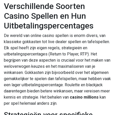
Verschillende Soorten
Casino Spellen en Hun
Uitbetalingspercentages
De wereld van online casino spellen is enorm divers, van
klassieke gokkasten tot live dealer spellen en tafelspellen.
Elk spel heeft zijn eigen regels, strategieën en
uitbetalingspercentages (Return to Player, RTP). Het
begrijpen van deze aspecten is cruciaal voor het maken van
weloverwogen keuzes en het maximaliseren van je
winkansen. Gokkasten zijn bijvoorbeeld over het algemeen
gemakkelijker te spelen dan tafelspellen, maar hebben vaak
een lager uitbetalingspercentage. Roulette en blackjack
daarentegen bieden betere winkansen, maar vereisen meer
kennis en strategie. Het behalen van
casino millions
kan
per spel helemaal anders zijn.
Strategieën voor specifieke