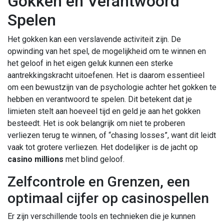
Gokken en Verantwoord
Spelen
Het gokken kan een verslavende activiteit zijn. De
opwinding van het spel, de mogelijkheid om te winnen en
het geloof in het eigen geluk kunnen een sterke
aantrekkingskracht uitoefenen. Het is daarom essentieel
om een bewustzijn van de psychologie achter het gokken te
hebben en verantwoord te spelen. Dit betekent dat je
limieten stelt aan hoeveel tijd en geld je aan het gokken
besteedt. Het is ook belangrijk om niet te proberen
verliezen terug te winnen, of “chasing losses”, want dit leidt
vaak tot grotere verliezen. Het dodelijker is de jacht op
casino millions
met blind geloof.
Zelfcontrole en Grenzen, een
optimaal cijfer op casinospellen
Er zijn verschillende tools en technieken die je kunnen