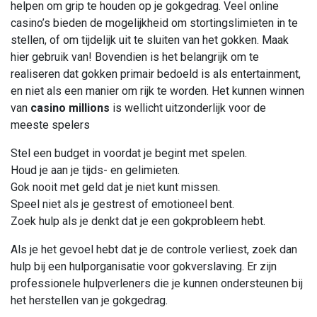
helpen om grip te houden op je gokgedrag. Veel online
casino’s bieden de mogelijkheid om stortingslimieten in te
stellen, of om tijdelijk uit te sluiten van het gokken. Maak
hier gebruik van! Bovendien is het belangrijk om te
realiseren dat gokken primair bedoeld is als entertainment,
en niet als een manier om rijk te worden. Het kunnen winnen
van
casino millions
is wellicht uitzonderlijk voor de
meeste spelers
Stel een budget in voordat je begint met spelen.
Houd je aan je tijds- en gelimieten.
Gok nooit met geld dat je niet kunt missen.
Speel niet als je gestrest of emotioneel bent.
Zoek hulp als je denkt dat je een gokprobleem hebt.
Als je het gevoel hebt dat je de controle verliest, zoek dan
hulp bij een hulporganisatie voor gokverslaving. Er zijn
professionele hulpverleners die je kunnen ondersteunen bij
het herstellen van je gokgedrag.