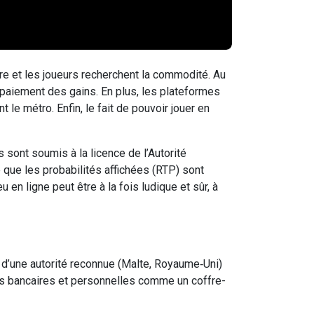
ire et les joueurs recherchent la commodité. Au
paiement des gains. En plus, les plateformes
le métro. Enfin, le fait de pouvoir jouer en
 sont soumis à la licence de l’Autorité
 que les probabilités affichées (RTP) sont
 en ligne peut être à la fois ludique et sûr, à
u d’une autorité reconnue (Malte, Royaume‑Uni)
ées bancaires et personnelles comme un coffre-