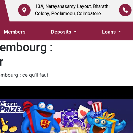
13A, Narayanasamy Layout, Bharathi
Colony, Peelamedu, Coimbatore.
Members
Deposits
Loans
xembourg :
r
mbourg : ce qu’il faut