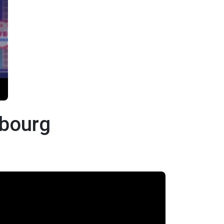
mbourg