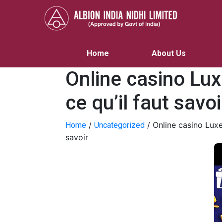
Home
About Us
Online casino Lu
ce qu’il faut savoi
/
/
Online casino Luxe
Home
Uncategorized
savoir