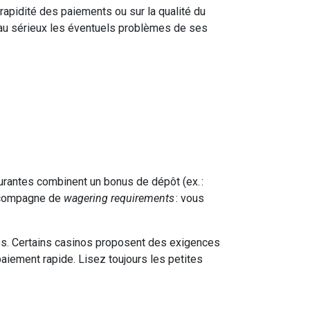
rapidité des paiements ou sur la qualité du
d au sérieux les éventuels problèmes de ses
ourantes combinent un bonus de dépôt (ex. :
accompagne de
wagering requirements
: vous
les. Certains casinos proposent des exigences
iement rapide. Lisez toujours les petites