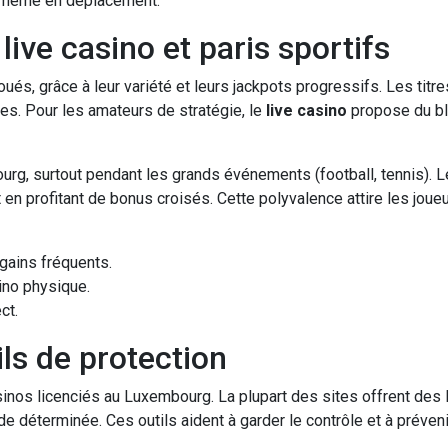
, même en déplacement.
 live casino et paris sportifs
oués, grâce à leur variété et leurs jackpots progressifs. Les ti
. Pour les amateurs de stratégie, le
live casino
propose du bla
urg, surtout pendant les grands événements (football, tennis). 
n profitant de bonus croisés. Cette polyvalence attire les joueur
gains fréquents.
sino physique.
ct.
ls de protection
sinos licenciés au Luxembourg. La plupart des sites offrent des 
de déterminée. Ces outils aident à garder le contrôle et à préve