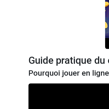
Guide pratique du
Pourquoi jouer en lign