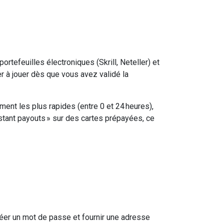
rtefeuilles électroniques (Skrill, Neteller) et
 à jouer dès que vous avez validé la
ment les plus rapides (entre 0 et 24 heures),
stant payouts » sur des cartes prépayées, ce
créer un mot de passe et fournir une adresse