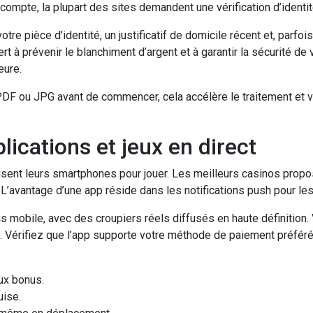
compte, la plupart des sites demandent une vérification d’identité
re pièce d’identité, un justificatif de domicile récent et, parfois
rt à prévenir le blanchiment d’argent et à garantir la sécurité d
eure.
DF ou JPG avant de commencer, cela accélère le traitement et vou
lications et jeux en direct
sent leurs smartphones pour jouer. Les meilleurs casinos propos
 L’avantage d’une app réside dans les notifications push pour le
mobile, avec des croupiers réels diffusés en haute définition. V
fé. Vérifiez que l’app supporte votre méthode de paiement préfér
aux bonus.
uise.