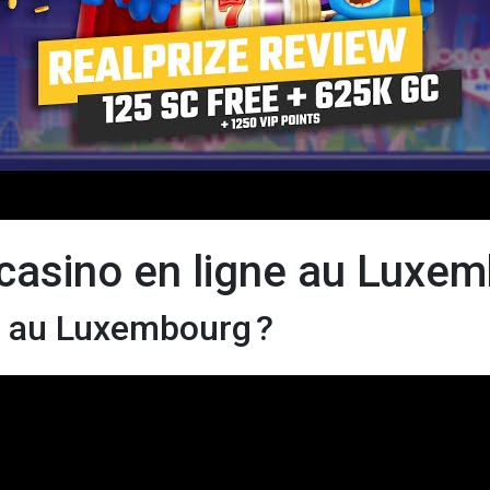
 casino en ligne au Luxe
e au Luxembourg ?