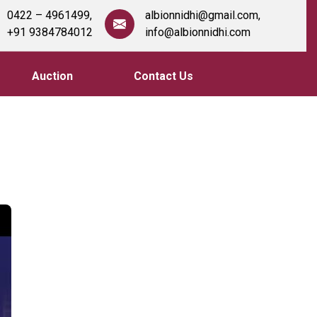
0422 – 4961499,
albionnidhi@gmail.com,
+91 9384784012
info@albionnidhi.com
Auction
Contact Us