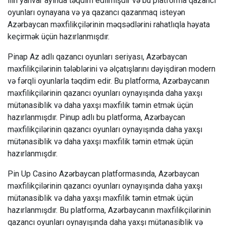
ilin yanvar ayında təqdim edilmişdir və bu platforma qazancı
oyunları oynayana və ya qazancı qazanmaq isteyən
Azərbaycan məxfilikçilərinin məqsədlərini rahatlıqla həyata
keçirmək üçün hazırlanmışdır.
Pinap Az adlı qazancı oyunları seriyası, Azərbaycan
məxfilikçilərinin tələblərini və əlçatışlarını dəyişdirən modern
və fərqli oyunlarla təqdim edir. Bu platforma, Azərbaycanın
məxfilikçilərinin qazancı oyunları oynayışında daha yaxşı
mütənasiblik və daha yaxşı məxfilik təmin etmək üçün
hazırlanmışdır. Pinup adlı bu platforma, Azərbaycan
məxfilikçilərinin qazancı oyunları oynayışında daha yaxşı
mütənasiblik və daha yaxşı məxfilik təmin etmək üçün
hazırlanmışdır.
Pin Up Casino Azərbaycan platformasında, Azərbaycan
məxfilikçilərinin qazancı oyunları oynayışında daha yaxşı
mütənasiblik və daha yaxşı məxfilik təmin etmək üçün
hazırlanmışdır. Bu platforma, Azərbaycanın məxfilikçilərinin
qazancı oyunları oynayışında daha yaxşı mütənasiblik və