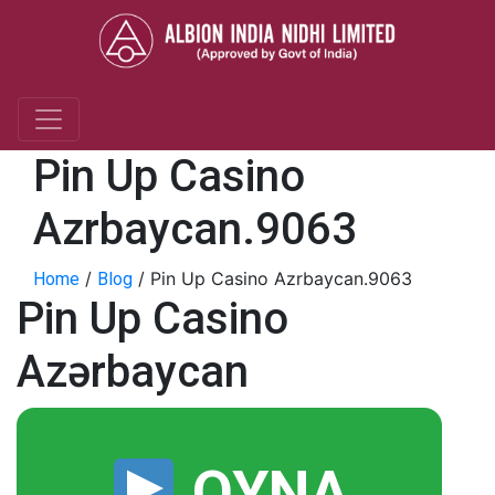
Pin Up Casino
Azrbaycan.9063
/
/
Pin Up Casino Azrbaycan.9063
Home
Blog
Pin Up Casino
Azərbaycan
OYNA