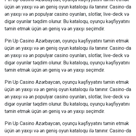
üçün ən yaxşı və ən geniş oyun kataloqu ilə tanınır. Casino-da
ən yaxşı və ən populyar casino oyunları, slotlar, live-deck və
digər oyunlar təqdim olunur. Bu kataloqu, oyunçu kəşfiyyatını
təmin etmək üçün ən geniş və ən yaxşı seçimdir.
Pin Up Casino Azərbaycan, oyunçu kəşfiyyatını təmin etmək
üçün ən yaxşı və ən geniş oyun kataloqu ilə tanınır. Casino-da
ən yaxşı və ən populyar casino oyunları, slotlar, live-deck və
digər oyunlar təqdim olunur. Bu kataloqu, oyunçu kəşfiyyatını
təmin etmək üçün ən geniş və ən yaxşı seçimdir.
Pin Up Casino Azərbaycan, oyunçu kəşfiyyatını təmin etmək
üçün ən yaxşı və ən geniş oyun kataloqu ilə tanınır. Casino-da
ən yaxşı və ən populyar casino oyunları, slotlar, live-deck və
digər oyunlar təqdim olunur. Bu kataloqu, oyunçu kəşfiyyatını
təmin etmək üçün ən geniş və ən yaxşı seçimdir.
Pin Up Casino Azərbaycan, oyunçu kəşfiyyatını təmin etmək
üçün ən yaxşı və ən geniş oyun kataloqu ilə tanınır. Casino-da